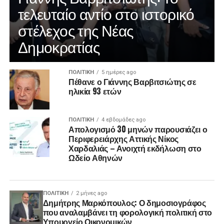
τελευταίο αντίο στο ιστορικό
στέλεχος της Νέας
Δημοκρατίας
ΠΟΛΙΤΙΚΉ
5 ημέρες ago
Πέθανε ο Γιάννης Βαρβιτσιώτης σε
ηλικία 93 ετών
ΠΟΛΙΤΙΚΉ
4 εβδομάδες ago
Απολογισμό 30 μηνών παρουσιάζει ο
Περιφερειάρχης Αττικής Νίκος
Χαρδαλιάς – Ανοιχτή εκδήλωση στο
Ωδείο Αθηνών
ΠΟΛΙΤΙΚΉ
2 μήνες ago
Δημήτρης Μαρκόπουλος: Ο δημοσιογράφος
που αναλαμβάνει τη φορολογική πολιτική στο
Υπουργείο Οικονομικών