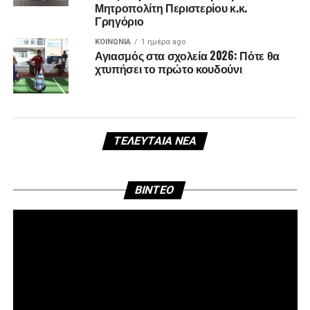
Μητροπολίτη Περιστερίου κ.κ.
Γρηγόριο
ΚΟΙΝΩΝΊΑ
1 ημέρα ago
Αγιασμός στα σχολεία 2026: Πότε θα
χτυπήσει το πρώτο κουδούνι
ΤΕΛΕΥΤΑΊΑ ΝΈΑ
Πρ
BINTEO
Αν
Βί