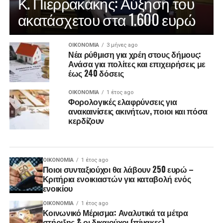
Κ. Πιερρακάκης: Αύξηση του
ακατάσχετου στα 1.600 ευρώ
ΟΙΚΟΝΟΜΊΑ
3 μήνες ago
Νέα ρύθμιση για χρέη στους δήμους:
Ανάσα για πολίτες και επιχειρήσεις με
έως 240 δόσεις
ΟΙΚΟΝΟΜΊΑ
1 έτος ago
Φορολογικές ελαφρύνσεις για
ανακαινίσεις ακινήτων, ποιοι και πόσα
κερδίζουν
ΟΙΚΟΝΟΜΊΑ
1 έτος ago
Ποιοι συνταξιούχοι θα λάβουν 250 ευρώ –
Κριτήρια ενοικιαστών για καταβολή ενός
ενοικίου
ΟΙΚΟΝΟΜΊΑ
1 έτος ago
Κοινωνικό Μέρισμα: Αναλυτικά τα μέτρα
στήριξης & οι δικαιούχοι (πίνακες)