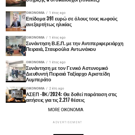
ΟΙΚΟΝΟΜΊΑ
1 έτος ago
Επίδομα 391 ευρώ σε όλους τους κωφούς
ανεξαρτήτως ηλικίας
ΟΙΚΟΝΟΜΊΑ
1 έτος ago
Συνάντηση Β.Ε.Π. με την Αντιπεριφερειάρχη
Πειραιά, Σταυρούλα Αντωνάκου
ΟΙΚΟΝΟΜΊΑ
1 έτος ago
Συνάντηση με τον Γενικό Αστυνομικό
Διευθυντή Πειραιά Ταξίαρχο Αριστείδη
Λυμπεράτο
ΟΙΚΟΝΟΜΊΑ
2 έτη ago
ΑΣΕΠ -8Κ/2024: Θα δοθεί παράταση στις
αιτήσεις για τις 2.217 θέσεις
MORE ΟΙΚΟΝΟΜΙΑ
ADVERTISEMENT