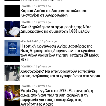
ΠΟΛΙΤΙΚΉ
3 μήνες ago
Καρφιά Δούκα σε Διαμαντοπούλου και
Καστανίδη σε Ανδρουλάκη
ΠΟΛΙΤΙΚΉ
3 μήνες ago
Ολοκληρώθηκαν οι αρχαιρεσίες της Νέας
Δημοκρατίας με συμμετοχή 1.683 μελών
ΑΓΙΑ ΒΑΡΒΑΡΑ
3 μήνες ago
H Τοπική Οργάνωση Αγίας Βαρβάρας της
Νέας Δημοκρατίας διοργανώνει τα εγκαίνια
των νέων γραφείων της την Τετάρτη 20 Μαΐου
2026
ΠΟΛΙΤΙΚΉ
3 μήνες ago
Χρυσοχοΐδης: Να απαγορευτούν τα πατίνια
στους ανήλικους και οι «γουρούνες» στα νησιά
ΠΟΛΙΤΙΚΉ
3 μήνες ago
Μαρία Συρεγγέλα στο OPEN: Με πονηριές η
αξιωματική αντιπολίτευση ακυρώνει τη
συμφωνία για τους επικεφαλής στις
Ανεξάρτητες Αρχές