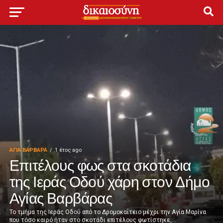
ΑΓΙΑ ΒΑΡΒΑΡΑ
1 έτος ago
Επιτέλους φως στα σκοτάδια
της Ιεράς Οδού χάρη στον Δήμο
Αγίας Βαρβάρας
Το τμήμα της Ιεράς Οδού από το Δρομοκαΐτειο μέχρι την Αγία Μαρίνα
που τόσο καιρό ήταν στο σκοτάδι επιτέλους φωτίστηκε,...