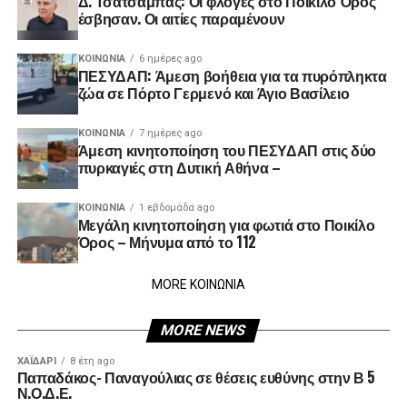
Δ. Τσατσαμπάς: Οι φλόγες στο Ποικίλο Όρος
έσβησαν. Οι αιτίες παραμένουν
ΚΟΙΝΩΝΊΑ
6 ημέρες ago
ΠΕΣΥΔΑΠ: Άμεση βοήθεια για τα πυρόπληκτα
ζώα σε Πόρτο Γερμενό και Άγιο Βασίλειο
ΚΟΙΝΩΝΊΑ
7 ημέρες ago
Άμεση κινητοποίηση του ΠΕΣΥΔΑΠ στις δύο
πυρκαγιές στη Δυτική Αθήνα –
ΚΟΙΝΩΝΊΑ
1 εβδομάδα ago
Μεγάλη κινητοποίηση για φωτιά στο Ποικίλο
Όρος – Μήνυμα από το 112
MORE ΚΟΙΝΩΝΙΑ
MORE NEWS
ΧΑΪΔΑΡΙ
8 έτη ago
Παπαδάκος- Παναγούλιας σε θέσεις ευθύνης στην Β 5
Ν.Ο.Δ.Ε.