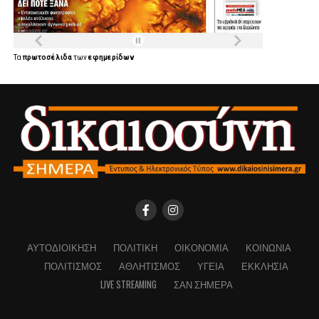
Τα
πρωτοσέλιδα
των
εφημερίδων
ΑΥΤΟΔΙΟΊΚΗΣΗ
ΠΟΛΙΤΙΚΉ
ΟΙΚΟΝΟΜΊΑ
ΚΟΙΝΩΝΊΑ
ΠΟΛΙΤΙΣΜΌΣ
ΑΘΛΗΤΙΣΜΌΣ
ΥΓΕΊΑ
ΕΚΚΛΗΣΊΑ
LIVE STREAMING
ΣΑΝ ΣΉΜΕΡΑ