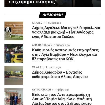
επιχειρηματικότητας”
ΔΗΜΟΦΙΛΉ
ΑΙΓΑΛΕΩ
1 ημέρα ago
Δήμος Αιγάλεω: Μια αγκαλιά αρκεί… για
να αλλάξει μια ζωή! – Γίνε Ανάδοχος
ενός Αδέσποτου Σκύλου
ΑΓΙΑ ΒΑΡΒΑΡΑ
2 ημέρες ago
Καθημερινές αστυνομικές επιχειρήσεις
στην Αγία Βαρβάρα – Νέοι έλεγχοι και
62 παραβάσεις του ΚΟΚ
ΧΑΪΔΑΡΙ
1 ημέρα ago
Δήμος Χαϊδαρίου – Εργασίες
καθαρισμού στο Άλσος Δαφνίου
ΑΥΤΟΔΙΟΊΚΗΣΗ
1 ημέρα ago
Επίσκεψη του Αντιπεριφερειάρχη
Δυτικού Τομέα Αθηνών κ. Μπάμπη
Αλεξανδράτου στον Σεβασμιότατο