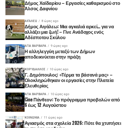
Δήμος Χαϊδαρίου – Εργασίες καθαρισμού στο
Άλσος Δαφνίου
ΑΙΓΑΛΕΩ
8 ώρες ago
Δήμος Αιγάλεω: Μια αγκαλιά αρκεί… για να
αλλάξει μια ζωή! – Γίνε Ανάδοχος ενός
Αδέσποτου Σκύλου
ΑΓΙΑ ΒΑΡΒΑΡΑ
9 ώρες ago
Η αλληλεγγύη μεταξύ των Δήμων
αποδεικνύεται στην πράξη
ΚΟΡΥΔΑΛΛΟΣ
10 ώρες ago
Γ. Δημόπουλος: «Τέρμα τα βάσανά μας» –
Ολοκληρώθηκαν οι εργασίες στην Πλατεία
Ελευθερίας
ΑΓΙΑ ΒΑΡΒΑΡΑ
10 ώρες ago
Cine Πάνθεον: Το πρόγραμμα προβολών από
6 έως 12 Αυγούστου
ΚΟΙΝΩΝΊΑ
11 ώρες ago
Αγιασμός στα σχολεία 2026: Πότε θα χτυπήσει