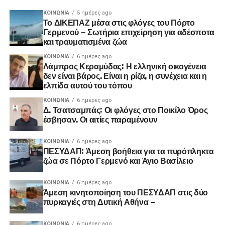
ΚΟΙΝΩΝΊΑ
5 ημέρες ago
Το ΔΙΚΕΠΑΖ μέσα στις φλόγες του Πόρτο
Γερμενού – Σωτήρια επιχείρηση για αδέσποτα
και τραυματισμένα ζώα
ΚΟΙΝΩΝΊΑ
6 ημέρες ago
Λάμπρος Κεραμύδας: Η ελληνική οικογένεια
δεν είναι βάρος. Είναι η ρίζα, η συνέχεια και η
ελπίδα αυτού του τόπου
ΚΟΙΝΩΝΊΑ
6 ημέρες ago
Δ. Τσατσαμπάς: Οι φλόγες στο Ποικίλο Όρος
έσβησαν. Οι αιτίες παραμένουν
ΚΟΙΝΩΝΊΑ
6 ημέρες ago
ΠΕΣΥΔΑΠ: Άμεση βοήθεια για τα πυρόπληκτα
ζώα σε Πόρτο Γερμενό και Άγιο Βασίλειο
ΚΟΙΝΩΝΊΑ
6 ημέρες ago
Άμεση κινητοποίηση του ΠΕΣΥΔΑΠ στις δύο
πυρκαγιές στη Δυτική Αθήνα –
ΚΟΙΝΩΝΊΑ
6 ημέρες ago