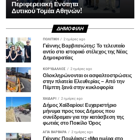
Περιφερειακή Ενότητα
Δυτικού Τομέα Αθηνών!
ΔΗΜΟΦΙΛΉ
ΠΟΛΙΤΙΚΉ
2 ημέρες ago
Γιάννης Βαρβιτσιώτης: Το τελευταίο
αντίο στο ιστορικό στέλεχος της Νέας
Δημοκρατίας
ΚΟΡΥΔΑΛΛΟΣ
2 ημέρες ago
Ολοκληρώνονται οι ασφαλτοστρώσεις
στην πλατεία Ελευθερίας – Από την
Πέμπτη ξανά στην κυκλοφορία
ΧΑΪΔΑΡΙ
2 ημέρες ago
Δήμος Χαϊδαρίου: Ευχαριστήριο
μήνυμα προς τους Δήμους που
συνέδραμαν για την κατάσβεση της
φωτιάς στο Ποικίλο Όρος
ΑΓΙΑ ΒΑΡΒΑΡΑ
2 ημέρες ago
Γιάννης Πουλάκης: «Μια ημέρα στο