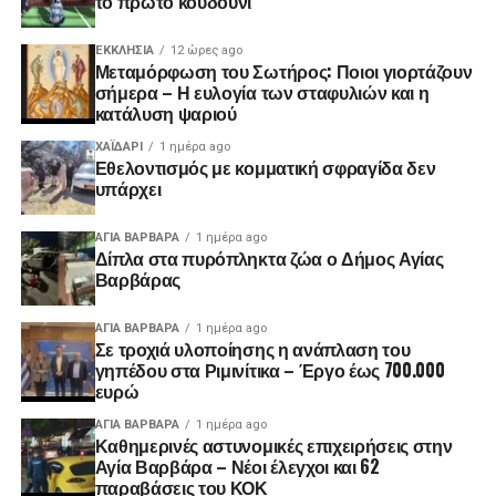
το πρώτο κουδούνι
ΕΚΚΛΗΣΊΑ
12 ώρες ago
Μεταμόρφωση του Σωτήρος: Ποιοι γιορτάζουν
σήμερα – Η ευλογία των σταφυλιών και η
κατάλυση ψαριού
ΧΑΪΔΑΡΙ
1 ημέρα ago
Εθελοντισμός με κομματική σφραγίδα δεν
υπάρχει
ΑΓΙΑ ΒΑΡΒΑΡΑ
1 ημέρα ago
Δίπλα στα πυρόπληκτα ζώα ο Δήμος Αγίας
Βαρβάρας
ΑΓΙΑ ΒΑΡΒΑΡΑ
1 ημέρα ago
Σε τροχιά υλοποίησης η ανάπλαση του
γηπέδου στα Ριμινίτικα – Έργο έως 700.000
ευρώ
ΑΓΙΑ ΒΑΡΒΑΡΑ
1 ημέρα ago
Καθημερινές αστυνομικές επιχειρήσεις στην
Αγία Βαρβάρα – Νέοι έλεγχοι και 62
παραβάσεις του ΚΟΚ