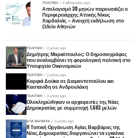
ΠΟΛΙΤΙΚΉ
4 εβδομάδες ago
Απολογισμό 30 μηνών παρουσιάζει ο
Περιφερειάρχης Αττικής Νίκος
Χαρδαλιάς – Ανοιχτή εκδήλωση στο
Ωδείο Αθηνών
ΠΟΛΙΤΙΚΉ
2 μήνες ago
Δημήτρης Μαρκόπουλος: Ο δημοσιογράφος
που αναλαμβάνει τη φορολογική πολιτική στο
Υπουργείο Οικονομικών
ΠΟΛΙΤΙΚΉ
2 μήνες ago
Καρφιά Δούκα σε Διαμαντοπούλου και
Καστανίδη σε Ανδρουλάκη
ΠΟΛΙΤΙΚΉ
3 μήνες ago
Ολοκληρώθηκαν οι αρχαιρεσίες της Νέας
Δημοκρατίας με συμμετοχή 1.683 μελών
ΑΓΙΑ ΒΑΡΒΑΡΑ
3 μήνες ago
H Τοπική Οργάνωση Αγίας Βαρβάρας της
Νέας Δημοκρατίας διοργανώνει τα εγκαίνια