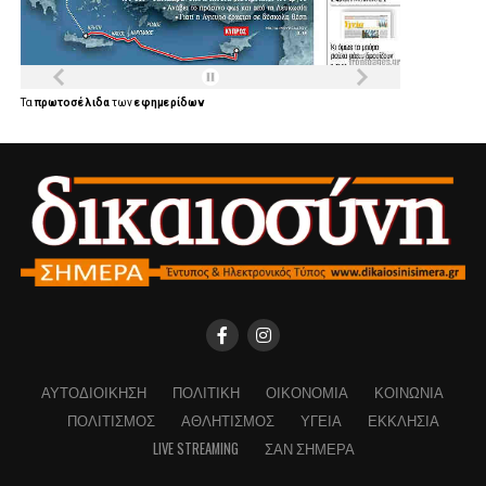
Τα
πρωτοσέλιδα
των
εφημερίδων
ΑΥΤΟΔΙΟΊΚΗΣΗ
ΠΟΛΙΤΙΚΉ
ΟΙΚΟΝΟΜΊΑ
ΚΟΙΝΩΝΊΑ
ΠΟΛΙΤΙΣΜΌΣ
ΑΘΛΗΤΙΣΜΌΣ
ΥΓΕΊΑ
ΕΚΚΛΗΣΊΑ
LIVE STREAMING
ΣΑΝ ΣΉΜΕΡΑ