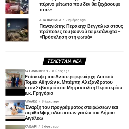
πύρινο μέτωπο που δεν θα ξεχάσουμε
ποτέ»
ΑΓΙΑ ΒΑΡΒΑΡΑ
2 ημέρες ago
Παναγιώτης Περάκης: Βεγγαλικά στους
πρόποδες του βουνού τα μεσάνυχτα –
«Πρόσκληση στη φωτιά»
ΤΕΛΕΥΤΑΊΑ ΝΈΑ
ΑΥΤΟΔΙΟΊΚΗΣΗ
8 ώρες ago
Επίσκεψη του Αντιπεριφερειάρχη Δυτικού
Τομέα Αθηνών κ. Μπάμπη Αλεξανδράτου
στον Σεβασμιότατο Μητροπολίτη Περιστερίου
κ.κ. Γρηγόριο
ΑΙΓΑΛΕΩ
8 ώρες ago
Έναρξη του προγράμματος στειρώσεων και
περίθαλψης αδέσποτων γατών του Δήμου
Αιγάλεω
ΧΑΪΔΑΡΙ
8 ώρες ago