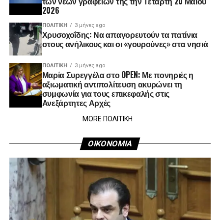
των νέων γραφείων της την Τετάρτη 20 Μαΐου
2026
ΠΟΛΙΤΙΚΉ
3 μήνες ago
Χρυσοχοΐδης: Να απαγορευτούν τα πατίνια
στους ανήλικους και οι «γουρούνες» στα νησιά
ΠΟΛΙΤΙΚΉ
3 μήνες ago
Μαρία Συρεγγέλα στο OPEN: Με πονηριές η
αξιωματική αντιπολίτευση ακυρώνει τη
συμφωνία για τους επικεφαλής στις
Ανεξάρτητες Αρχές
MORE ΠΟΛΙΤΙΚΗ
ΟΙΚΟΝΟΜΙΑ