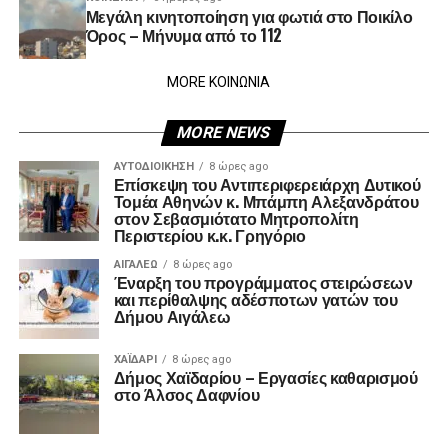
Μεγάλη κινητοποίηση για φωτιά στο Ποικίλο
Όρος – Μήνυμα από το 112
MORE ΚΟΙΝΩΝΙΑ
MORE NEWS
ΑΥΤΟΔΙΟΊΚΗΣΗ
8 ώρες ago
Επίσκεψη του Αντιπεριφερειάρχη Δυτικού
Τομέα Αθηνών κ. Μπάμπη Αλεξανδράτου
στον Σεβασμιότατο Μητροπολίτη
Περιστερίου κ.κ. Γρηγόριο
ΑΙΓΑΛΕΩ
8 ώρες ago
Έναρξη του προγράμματος στειρώσεων
και περίθαλψης αδέσποτων γατών του
Δήμου Αιγάλεω
ΧΑΪΔΑΡΙ
8 ώρες ago
Δήμος Χαϊδαρίου – Εργασίες καθαρισμού
στο Άλσος Δαφνίου