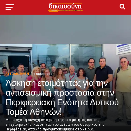
ΑΥΤΟΔΙΟΊΚΗΣΗ
1 ημέρα ago
Άσκηση ετοιμότητας για την
αντισεισμική προστασία στην
Περιφερειακή Ενότητα Δυτικού
Τομέα Αθηνών!
Με στόχο τη συνεχή ενίσχυση της ετοιμότητας και της
επιχειρησιακής ικανότητας του ανθρώπινου δυναμικού της
Περιφέρειας Αττικής, πραγματοποιήθηκε στο κτίριο...