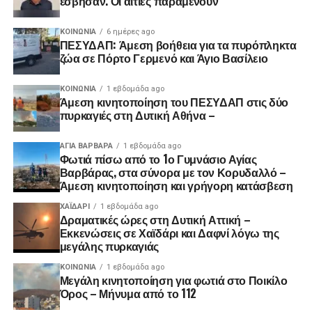
έσβησαν. Οι αιτίες παραμένουν
ΚΟΙΝΩΝΊΑ
6 ημέρες ago
ΠΕΣΥΔΑΠ: Άμεση βοήθεια για τα πυρόπληκτα
ζώα σε Πόρτο Γερμενό και Άγιο Βασίλειο
ΚΟΙΝΩΝΊΑ
1 εβδομάδα ago
Άμεση κινητοποίηση του ΠΕΣΥΔΑΠ στις δύο
πυρκαγιές στη Δυτική Αθήνα –
ΑΓΙΑ ΒΑΡΒΑΡΑ
1 εβδομάδα ago
Φωτιά πίσω από το 1ο Γυμνάσιο Αγίας
Βαρβάρας, στα σύνορα με τον Κορυδαλλό –
Άμεση κινητοποίηση και γρήγορη κατάσβεση
ΧΑΪΔΑΡΙ
1 εβδομάδα ago
Δραματικές ώρες στη Δυτική Αττική –
Εκκενώσεις σε Χαϊδάρι και Δαφνί λόγω της
μεγάλης πυρκαγιάς
ΚΟΙΝΩΝΊΑ
1 εβδομάδα ago
Μεγάλη κινητοποίηση για φωτιά στο Ποικίλο
Όρος – Μήνυμα από το 112