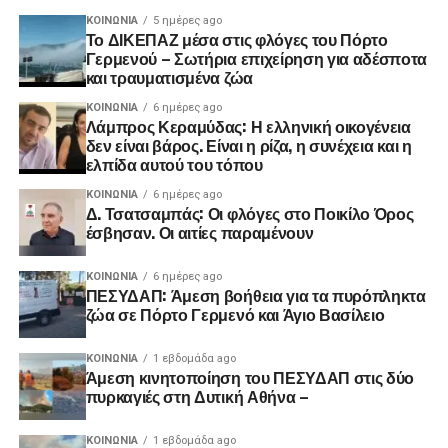
ΚΟΙΝΩΝΊΑ
5 ημέρες ago
Το ΔΙΚΕΠΑΖ μέσα στις φλόγες του Πόρτο
Γερμενού – Σωτήρια επιχείρηση για αδέσποτα
και τραυματισμένα ζώα
ΚΟΙΝΩΝΊΑ
6 ημέρες ago
Λάμπρος Κεραμύδας: Η ελληνική οικογένεια
δεν είναι βάρος. Είναι η ρίζα, η συνέχεια και η
ελπίδα αυτού του τόπου
ΚΟΙΝΩΝΊΑ
6 ημέρες ago
Δ. Τσατσαμπάς: Οι φλόγες στο Ποικίλο Όρος
έσβησαν. Οι αιτίες παραμένουν
ΚΟΙΝΩΝΊΑ
6 ημέρες ago
ΠΕΣΥΔΑΠ: Άμεση βοήθεια για τα πυρόπληκτα
ζώα σε Πόρτο Γερμενό και Άγιο Βασίλειο
ΚΟΙΝΩΝΊΑ
1 εβδομάδα ago
Άμεση κινητοποίηση του ΠΕΣΥΔΑΠ στις δύο
πυρκαγιές στη Δυτική Αθήνα –
ΚΟΙΝΩΝΊΑ
1 εβδομάδα ago