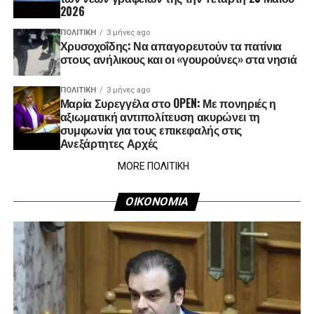
2026
ΠΟΛΙΤΙΚΉ
3 μήνες ago
Χρυσοχοΐδης: Να απαγορευτούν τα πατίνια
στους ανήλικους και οι «γουρούνες» στα νησιά
ΠΟΛΙΤΙΚΉ
3 μήνες ago
Μαρία Συρεγγέλα στο OPEN: Με πονηριές η
αξιωματική αντιπολίτευση ακυρώνει τη
συμφωνία για τους επικεφαλής στις
Ανεξάρτητες Αρχές
MORE ΠΟΛΙΤΙΚΗ
ΟΙΚΟΝΟΜΙΑ