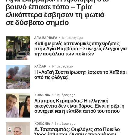
βουνό έπιασε τόπο – Τρία
ελικόπτερα έσβησαν τη φωτιά
σε δύσβατο σημείο
ΑΓΙΑ ΒΑΡΒΑΡΑ
6 ημέρες ago
Καθημερινές αστυνομικές επιχειρήσεις
στην Αγία Βαρβάρα – Συνεχείς έλεγχοι για
την ασφάλεια των πολιτών
ΧΑΪΔΑΡΙ
6 ημέρες ago
Η «Λαϊκή Συσπείρωση» έσωσε το Χαϊδάρι
από τις φλόγες!
ΚΟΙΝΩΝΊΑ
6 ημέρες ago
Λάμπρος Κεραμύδας: Η ελληνική
οικογένεια δεν είναι βάρος. Είναι η ρίζα, η
συνέχεια και η ελπίδα αυτού του τόπου
ΚΟΙΝΩΝΊΑ
6 ημέρες ago
Δ. Τσατσαμπάς: Οι φλόγες στο Ποικίλο
Όρος έσβησαν. Οι αιτίες παραμένουν