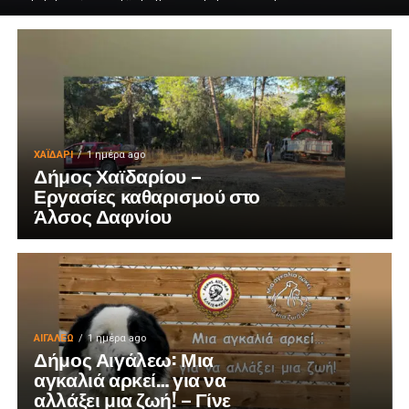
ΧΑΪΔΑΡΙ
1 ημέρα ago
Δήμος Χαϊδαρίου –
Εργασίες καθαρισμού στο
Άλσος Δαφνίου
ΑΙΓΑΛΕΩ
1 ημέρα ago
Δήμος Αιγάλεω: Μια
αγκαλιά αρκεί… για να
αλλάξει μια ζωή! – Γίνε