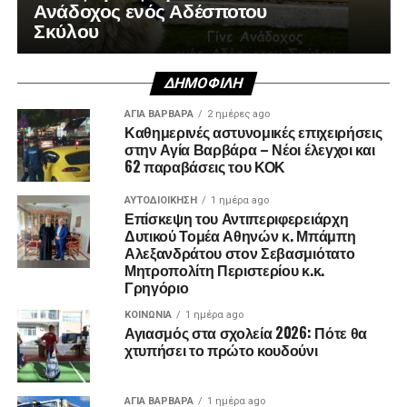
Ανάδοχος ενός Αδέσποτου
Σκύλου
ΔΗΜΟΦΙΛΉ
ΑΓΙΑ ΒΑΡΒΑΡΑ
2 ημέρες ago
Καθημερινές αστυνομικές επιχειρήσεις
στην Αγία Βαρβάρα – Νέοι έλεγχοι και
62 παραβάσεις του ΚΟΚ
ΑΥΤΟΔΙΟΊΚΗΣΗ
1 ημέρα ago
Επίσκεψη του Αντιπεριφερειάρχη
Δυτικού Τομέα Αθηνών κ. Μπάμπη
Αλεξανδράτου στον Σεβασμιότατο
Μητροπολίτη Περιστερίου κ.κ.
Γρηγόριο
ΚΟΙΝΩΝΊΑ
1 ημέρα ago
Αγιασμός στα σχολεία 2026: Πότε θα
χτυπήσει το πρώτο κουδούνι
ΑΓΙΑ ΒΑΡΒΑΡΑ
1 ημέρα ago