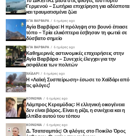
Γερμενού – Σωτήρια επιχείρηση για αδέσποτα
και τραυματισμένα ζώα
ΑΓΙΑ ΒΑΡΒΑΡΑ
6 ημέρες ago
Αγία Βαρβάρα: Η πρόληψη στο βουνό έπιασε
τόπο – Τρία ελικόπτερα έσβησαν τη φωτιά σε
δύσβατο σημείο
ΑΓΙΑ ΒΑΡΒΑΡΑ
6 ημέρες ago
Καθημερινές αστυνομικές επιχειρήσεις στην
Αγία Βαρβάρα – Συνεχείς έλεγχοι για την
ασφάλεια των πολιτών
ΧΑΪΔΑΡΙ
6 ημέρες ago
Η «Λαϊκή Συσπείρωση» έσωσε το Χαϊδάρι από
τις φλόγες!
ΚΟΙΝΩΝΊΑ
6 ημέρες ago
Λάμπρος Κεραμύδας: Η ελληνική οικογένεια
δεν είναι βάρος. Είναι η ρίζα, η συνέχεια και η
ελπίδα αυτού του τόπου
ΚΟΙΝΩΝΊΑ
6 ημέρες ago
Δ. Τσατσαμπάς: Οι φλόγες στο Ποικίλο Όρος