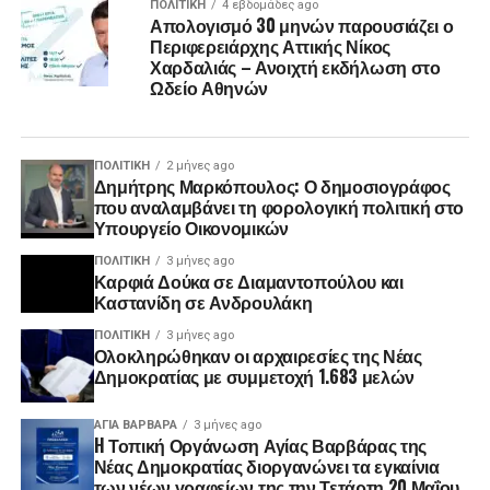
ΠΟΛΙΤΙΚΉ
4 εβδομάδες ago
Απολογισμό 30 μηνών παρουσιάζει ο
Περιφερειάρχης Αττικής Νίκος
Χαρδαλιάς – Ανοιχτή εκδήλωση στο
Ωδείο Αθηνών
ΠΟΛΙΤΙΚΉ
2 μήνες ago
Δημήτρης Μαρκόπουλος: Ο δημοσιογράφος
που αναλαμβάνει τη φορολογική πολιτική στο
Υπουργείο Οικονομικών
ΠΟΛΙΤΙΚΉ
3 μήνες ago
Καρφιά Δούκα σε Διαμαντοπούλου και
Καστανίδη σε Ανδρουλάκη
ΠΟΛΙΤΙΚΉ
3 μήνες ago
Ολοκληρώθηκαν οι αρχαιρεσίες της Νέας
Δημοκρατίας με συμμετοχή 1.683 μελών
ΑΓΙΑ ΒΑΡΒΑΡΑ
3 μήνες ago
H Τοπική Οργάνωση Αγίας Βαρβάρας της
Νέας Δημοκρατίας διοργανώνει τα εγκαίνια
των νέων γραφείων της την Τετάρτη 20 Μαΐου