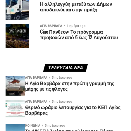
Η αλληλεγγύη μεταξύ των Δήμων
αποδεικνύεται στην πράξη
ΑΓΙΑ ΒΑΡΒΑΡΑ
1 ημέρα ago
Cine Πάνθεον: Το πρόγραμμα
προβολών από 6 έως 12 Αυγούστου
ΤΕΛΕΥΤΑΊΑ ΝΈΑ
ΑΓΙΑ ΒΑΡΒΑΡΑ
5 ημέρες ago
Η Αγία Βαρβάρα στην πρώτη γραμμή της
μάχης με τις φλόγες
ΑΓΙΑ ΒΑΡΒΑΡΑ
5 ημέρες ago
Θερινό ωράριο λειτουργίας για το ΚΕΠ Αγίας
Βαρβάρας
ΚΟΙΝΩΝΊΑ
5 ημέρες ago
Το ΔΙΚΕΠΑΖ μέσα στις φλόγες του Πόρτο