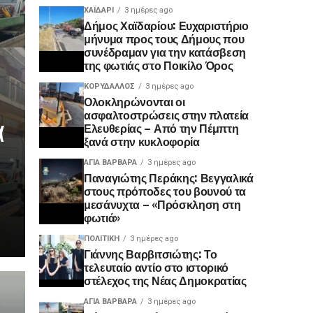
ΧΑΪΔΑΡΙ
3 ημέρες ago
Δήμος Χαϊδαρίου: Ευχαριστήριο
μήνυμα προς τους Δήμους που
συνέδραμαν για την κατάσβεση
της φωτιάς στο Ποικίλο Όρος
ΚΟΡΥΔΑΛΛΟΣ
3 ημέρες ago
Ολοκληρώνονται οι
ασφαλτοστρώσεις στην πλατεία
α
Ελευθερίας – Από την Πέμπτη
ξανά στην κυκλοφορία
ΑΓΙΑ ΒΑΡΒΑΡΑ
3 ημέρες ago
Παναγιώτης Περάκης: Βεγγαλικά
στους πρόποδες του βουνού τα
μεσάνυχτα – «Πρόσκληση στη
φωτιά»
ΠΟΛΙΤΙΚΉ
3 ημέρες ago
Γιάννης Βαρβιτσιώτης: Το
τελευταίο αντίο στο ιστορικό
στέλεχος της Νέας Δημοκρατίας
ΑΓΙΑ ΒΑΡΒΑΡΑ
3 ημέρες ago