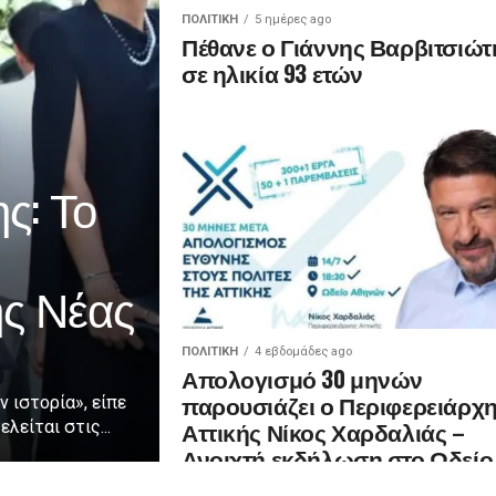
ΠΟΛΙΤΙΚΉ
5 ημέρες ago
Πέθανε ο Γιάννης Βαρβιτσιώτ
σε ηλικία 93 ετών
ς: Το
ης Νέας
ΠΟΛΙΤΙΚΉ
4 εβδομάδες ago
Απολογισμό 30 μηνών
παρουσιάζει ο Περιφερειάρχ
ν ιστορία», είπε
Αττικής Νίκος Χαρδαλιάς –
λείται στις...
Ανοιχτή εκδήλωση στο Ωδείο
Αθηνών