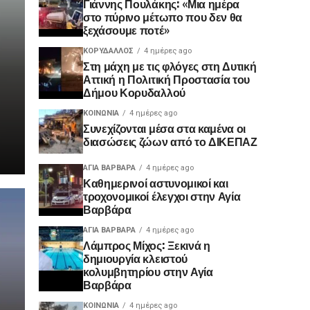
Γιάννης Πουλάκης: «Μια ημέρα
στο πύρινο μέτωπο που δεν θα
ξεχάσουμε ποτέ»
ΚΟΡΥΔΑΛΛΟΣ
4 ημέρες ago
Στη μάχη με τις φλόγες στη Δυτική
Αττική η Πολιτική Προστασία του
Δήμου Κορυδαλλού
ΚΟΙΝΩΝΊΑ
4 ημέρες ago
Συνεχίζονται μέσα στα καμένα οι
διασώσεις ζώων από το ΔΙΚΕΠΑΖ
ΑΓΙΑ ΒΑΡΒΑΡΑ
4 ημέρες ago
Καθημερινοί αστυνομικοί και
τροχονομικοί έλεγχοι στην Αγία
Βαρβάρα
ΑΓΙΑ ΒΑΡΒΑΡΑ
4 ημέρες ago
Λάμπρος Μίχος: Ξεκινά η
δημιουργία κλειστού
κολυμβητηρίου στην Αγία
Βαρβάρα
ΚΟΙΝΩΝΊΑ
4 ημέρες ago