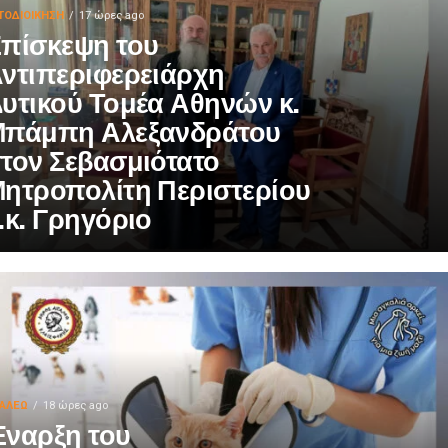
ΤΟΔΙΟΊΚΗΣΗ
17 ώρες ago
πίσκεψη του
ντιπεριφερειάρχη
υτικού Τομέα Αθηνών κ.
πάμπη Αλεξανδράτου
τον Σεβασμιότατο
ητροπολίτη Περιστερίου
.κ. Γρηγόριο
ΓΑΛΕΩ
18 ώρες ago
ναρξη του