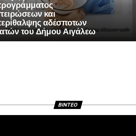
ρογράμματος
τειρώσεων και
ερίθαλψης αδέσποτων
ατών του Δήμου Αιγάλεω
BINTEO