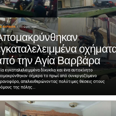
ΙΑ ΒΑΡΒΑΡΑ
15 ώρες ago
Απομακρύνθηκαν
εγκαταλελειμμένα οχήματ
από την Αγία Βαρβάρα
ία εγκαταλελειμμένα δίκυκλα και ένα αυτοκίνητο
πομακρύνθηκαν σήμερα το πρωί από συνεργαζόμενο
ερανοφόρο, απελευθερώνοντας πολύτιμες θέσεις στους
όμους της πόλης....