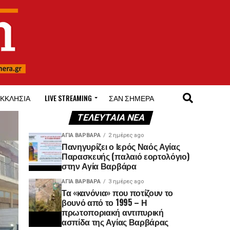
ΚΚΛΗΣΊΑ
LIVE STREAMING
ΣΑΝ ΣΉΜΕΡΑ
ΤΕΛΕΥΤΑΊΑ ΝΈΑ
ΑΓΙΑ ΒΑΡΒΑΡΑ
2 ημέρες ago
Πανηγυρίζει ο Ιερός Ναός Αγίας
Παρασκευής (παλαιό εορτολόγιο)
στην Αγία Βαρβάρα
ΑΓΙΑ ΒΑΡΒΑΡΑ
3 ημέρες ago
Τα «κανόνια» που ποτίζουν το
βουνό από το 1995 – Η
πρωτοποριακή αντιπυρική
ασπίδα της Αγίας Βαρβάρας