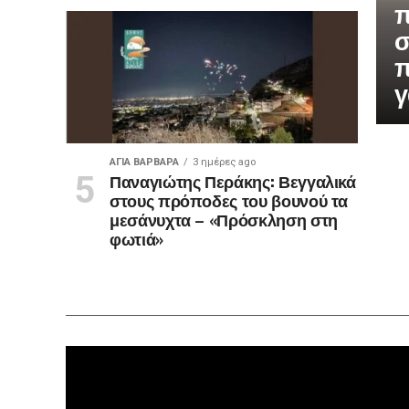
π
σ
π
γ
ΑΓΙΑ ΒΑΡΒΑΡΑ
3 ημέρες ago
Παναγιώτης Περάκης: Βεγγαλικά
στους πρόποδες του βουνού τα
μεσάνυχτα – «Πρόσκληση στη
φωτιά»