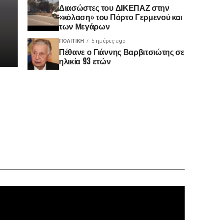
Διασώστες του ΔΙΚΕΠΑΖ στην
«κόλαση» του Πόρτο Γερμενού και
των Μεγάρων
ΠΟΛΙΤΙΚΉ
5 ημέρες ago
Πέθανε ο Γιάννης Βαρβιτσιώτης σε
ηλικία 93 ετών
Πρόγραμ
Αναπαρα
Βίντεο