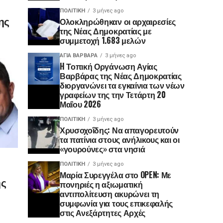
ΠΟΛΙΤΙΚΉ
3 μήνες ago
ης
Ολοκληρώθηκαν οι αρχαιρεσίες
της Νέας Δημοκρατίας με
συμμετοχή 1.683 μελών
ΑΓΙΑ ΒΑΡΒΑΡΑ
3 μήνες ago
H Τοπική Οργάνωση Αγίας
Βαρβάρας της Νέας Δημοκρατίας
διοργανώνει τα εγκαίνια των νέων
γραφείων της την Τετάρτη 20
Μαΐου 2026
ΠΟΛΙΤΙΚΉ
3 μήνες ago
Χρυσοχοΐδης: Να απαγορευτούν
τα πατίνια στους ανήλικους και οι
«γουρούνες» στα νησιά
ΠΟΛΙΤΙΚΉ
3 μήνες ago
Μαρία Συρεγγέλα στο OPEN: Με
ης
πονηριές η αξιωματική
αντιπολίτευση ακυρώνει τη
συμφωνία για τους επικεφαλής
στις Ανεξάρτητες Αρχές