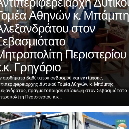
Αντιπεριφερειάρχη Δυτικο
Τομέα Αθηνών κ. Μπάμπη
Αλεξανδράτου στον
Σεβασμιότατο
Μητροπολίτη Περιστερίου
κ.κ. Γρηγόριο
ε αισθήματα βαθύτατου σεβασμού και εκτίμησης,
ντιπεριφερειάρχης Δυτικού Τομέα Αθηνών, κ. Μπάμπης
λεξανδράτος, πραγματοποίησε επίσκεψη στον Σεβασμιότατο
τροπολίτη Περιστερίου κ.κ....