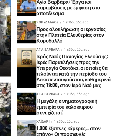
Αγία Βαρβάρα: Έργα και
παρεμβάσεις με έμφαση στο
αποτέλεσμα
ΚΟΡΥΔΑΛΛΟΣ
1 εβδομάδα ago
Προς ολοκλήρωση οι εργασίες
στην Πλατεία Ελευθερίας στον
Κορυδαλλό
ΑΓΙΑ ΒΑΡΒΑΡΑ
1 εβδομάδα ago
Ιερός Ναός Παναγίας Ελεούσης:
Ιερές Παρακλήσεις προς την
Υπεραγία Θεοτόκο, οι οποίες θα
τελούνται κατά την περίοδο του
Δεκαπενταυγούστου, καθημερινά
στις 19:00, στον Ιερό Ναό μας
ΑΓΙΑ ΒΑΡΒΑΡΑ
1 εβδομάδα ago
Η μεγάλη κινηματογραφική
εμπειρία του καλοκαιριού
συνεχίζεται!
ΧΑΪΔΑΡΙ
1 εβδομάδα ago
1.000 έξυπνες κάμερες… στον
«πάγο» Οι προσφυγές