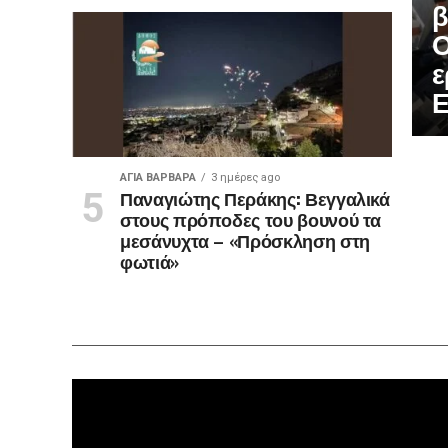
β
Ο
ε
Ε
ΑΓΙΑ ΒΑΡΒΑΡΑ
3 ημέρες ago
Παναγιώτης Περάκης: Βεγγαλικά
στους πρόποδες του βουνού τα
μεσάνυχτα – «Πρόσκληση στη
φωτιά»