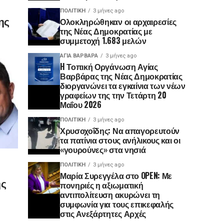
ΠΟΛΙΤΙΚΉ
3 μήνες ago
ης
Ολοκληρώθηκαν οι αρχαιρεσίες
της Νέας Δημοκρατίας με
συμμετοχή 1.683 μελών
ΑΓΙΑ ΒΑΡΒΑΡΑ
3 μήνες ago
H Τοπική Οργάνωση Αγίας
Βαρβάρας της Νέας Δημοκρατίας
διοργανώνει τα εγκαίνια των νέων
γραφείων της την Τετάρτη 20
Μαΐου 2026
ΠΟΛΙΤΙΚΉ
3 μήνες ago
Χρυσοχοΐδης: Να απαγορευτούν
τα πατίνια στους ανήλικους και οι
«γουρούνες» στα νησιά
ΠΟΛΙΤΙΚΉ
3 μήνες ago
Μαρία Συρεγγέλα στο OPEN: Με
ης
πονηριές η αξιωματική
αντιπολίτευση ακυρώνει τη
συμφωνία για τους επικεφαλής
στις Ανεξάρτητες Αρχές