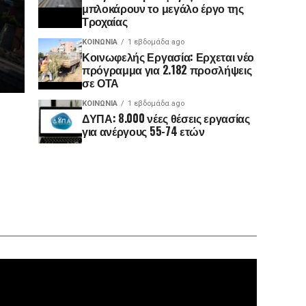
μπλοκάρουν το μεγάλο έργο της
Τροχαίας
ΚΟΙΝΩΝΊΑ
1 εβδομάδα ago
Κοινωφελής Εργασία: Ερχεται νέο
πρόγραμμα για 2.182 προσλήψεις
σε ΟΤΑ
ΚΟΙΝΩΝΊΑ
1 εβδομάδα ago
ΔΥΠΑ: 8.000 νέες θέσεις εργασίας
για ανέργους 55-74 ετών
Πρόγραμ
Αναπαρα
Βίντεο