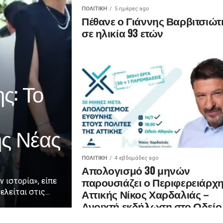
ΠΟΛΙΤΙΚΉ
5 ημέρες ago
Πέθανε ο Γιάννης Βαρβιτσιώτ
σε ηλικία 93 ετών
ς: Το
ης Νέας
ΠΟΛΙΤΙΚΉ
4 εβδομάδες ago
Απολογισμό 30 μηνών
παρουσιάζει ο Περιφερειάρχ
ν ιστορία», είπε
Αττικής Νίκος Χαρδαλιάς –
λείται στις...
Ανοιχτή εκδήλωση στο Ωδείο
Αθηνών