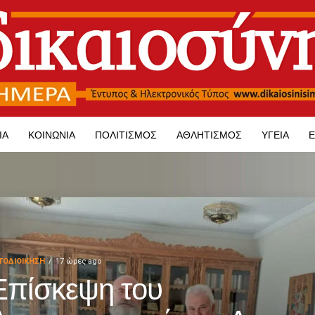
ΊΑ
ΚΟΙΝΩΝΊΑ
ΠΟΛΙΤΙΣΜΌΣ
ΑΘΛΗΤΙΣΜΌΣ
ΥΓΕΊΑ
Ε
ΤΟΔΙΟΊΚΗΣΗ
17 ώρες ago
Επίσκεψη του