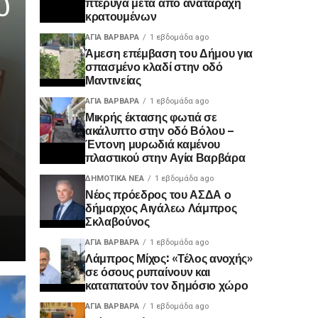
ύ
πτέρυγα μετά από αναταραχή
κρατουμένων
ΑΓΙΑ ΒΑΡΒΑΡΑ
1 εβδομάδα ago
Άμεση επέμβαση του Δήμου για
σπασμένο κλαδί στην οδό
Μαντινείας
ΑΓΙΑ ΒΑΡΒΑΡΑ
1 εβδομάδα ago
Μικρής έκτασης φωτιά σε
ακάλυπτο στην οδό Βόλου –
Έντονη μυρωδιά καμένου
πλαστικού στην Αγία Βαρβάρα
ΔΗΜΟΤΙΚΆ ΝΈΑ
1 εβδομάδα ago
Νέος πρόεδρος του ΑΣΔΑ ο
δήμαρχος Αιγάλεω Λάμπρος
Σκλαβούνος
ΑΓΙΑ ΒΑΡΒΑΡΑ
1 εβδομάδα ago
Λάμπρος Μίχος: «Τέλος ανοχής»
σε όσους ρυπαίνουν και
καταπατούν τον δημόσιο χώρο
ΑΓΙΑ ΒΑΡΒΑΡΑ
1 εβδομάδα ago