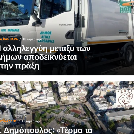
ΙΑ ΒΑΡΒΑΡΑ
18 ώρες ago
 αλληλεγγύη μεταξύ των
ήμων αποδεικνύεται
την πράξη
ΡΥΔΑΛΛΟΣ
19 ώρες ago
. Δημόπουλος: «Τέρμα τα