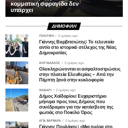
κομματική σφραγίδα δεν
υπάρχει
ΔΗΜΟΦΙΛΉ
ΠΟΛΙΤΙΚΉ
2 ημέρες ago
Γιάννης Βαρβιτσιώτης: Το τελευταίο
αντίο στο ιστορικό στέλεχος της Νέας
Δημοκρατίας
ΚΟΡΥΔΑΛΛΟΣ
2 ημέρες ago
Ολοκληρώνονται οι ασφαλτοστρώσεις
στην πλατεία Ελευθερίας – Από την
Πέμπτη ξανά στην κυκλοφορία
ΧΑΪΔΑΡΙ
2 ημέρες ago
Δήμος Χαϊδαρίου: Ευχαριστήριο
μήνυμα προς τους Δήμους που
συνέδραμαν για την κατάσβεση της
φωτιάς στο Ποικίλο Όρος
ΑΓΙΑ ΒΑΡΒΑΡΑ
2 ημέρες ago
Γιάννης Πουλάκης: «Μια ημέρα στο