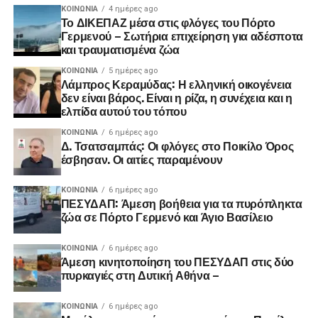
ΚΟΙΝΩΝΊΑ
4 ημέρες ago
Το ΔΙΚΕΠΑΖ μέσα στις φλόγες του Πόρτο
Γερμενού – Σωτήρια επιχείρηση για αδέσποτα
και τραυματισμένα ζώα
ΚΟΙΝΩΝΊΑ
5 ημέρες ago
Λάμπρος Κεραμύδας: Η ελληνική οικογένεια
δεν είναι βάρος. Είναι η ρίζα, η συνέχεια και η
ελπίδα αυτού του τόπου
ΚΟΙΝΩΝΊΑ
6 ημέρες ago
Δ. Τσατσαμπάς: Οι φλόγες στο Ποικίλο Όρος
έσβησαν. Οι αιτίες παραμένουν
ΚΟΙΝΩΝΊΑ
6 ημέρες ago
ΠΕΣΥΔΑΠ: Άμεση βοήθεια για τα πυρόπληκτα
ζώα σε Πόρτο Γερμενό και Άγιο Βασίλειο
ΚΟΙΝΩΝΊΑ
6 ημέρες ago
Άμεση κινητοποίηση του ΠΕΣΥΔΑΠ στις δύο
πυρκαγιές στη Δυτική Αθήνα –
ΚΟΙΝΩΝΊΑ
6 ημέρες ago