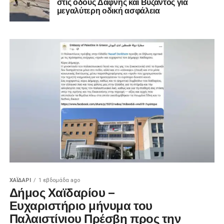
στις οδούς Δάφνης και Βύζαντος για
μεγαλύτερη οδική ασφάλεια
ΧΑΪΔΑΡΙ
1 εβδομάδα ago
Δήμος Χαϊδαρίου –
Ευχαριστήριο μήνυμα του
Παλαιστίνιου Πρέσβη προς την