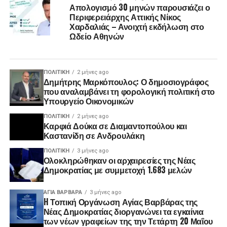
Απολογισμό 30 μηνών παρουσιάζει ο
Περιφερειάρχης Αττικής Νίκος
Χαρδαλιάς – Ανοιχτή εκδήλωση στο
Ωδείο Αθηνών
ΠΟΛΙΤΙΚΉ
2 μήνες ago
Δημήτρης Μαρκόπουλος: Ο δημοσιογράφος
που αναλαμβάνει τη φορολογική πολιτική στο
Υπουργείο Οικονομικών
ΠΟΛΙΤΙΚΉ
2 μήνες ago
Καρφιά Δούκα σε Διαμαντοπούλου και
Καστανίδη σε Ανδρουλάκη
ΠΟΛΙΤΙΚΉ
3 μήνες ago
Ολοκληρώθηκαν οι αρχαιρεσίες της Νέας
Δημοκρατίας με συμμετοχή 1.683 μελών
ΑΓΙΑ ΒΑΡΒΑΡΑ
3 μήνες ago
H Τοπική Οργάνωση Αγίας Βαρβάρας της
Νέας Δημοκρατίας διοργανώνει τα εγκαίνια
των νέων γραφείων της την Τετάρτη 20 Μαΐου