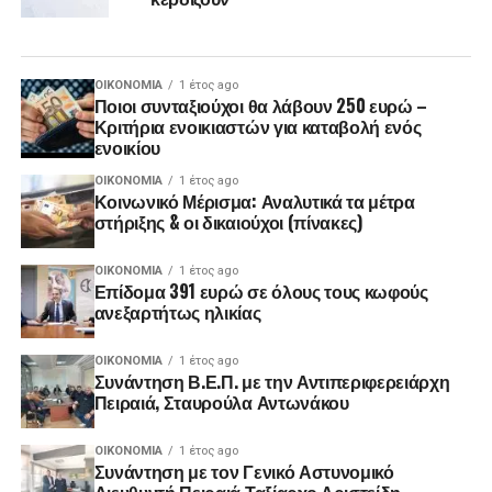
ΟΙΚΟΝΟΜΊΑ
1 έτος ago
Ποιοι συνταξιούχοι θα λάβουν 250 ευρώ –
Κριτήρια ενοικιαστών για καταβολή ενός
ενοικίου
ΟΙΚΟΝΟΜΊΑ
1 έτος ago
Κοινωνικό Μέρισμα: Αναλυτικά τα μέτρα
στήριξης & οι δικαιούχοι (πίνακες)
ΟΙΚΟΝΟΜΊΑ
1 έτος ago
Επίδομα 391 ευρώ σε όλους τους κωφούς
ανεξαρτήτως ηλικίας
ΟΙΚΟΝΟΜΊΑ
1 έτος ago
Συνάντηση Β.Ε.Π. με την Αντιπεριφερειάρχη
Πειραιά, Σταυρούλα Αντωνάκου
ΟΙΚΟΝΟΜΊΑ
1 έτος ago
Συνάντηση με τον Γενικό Αστυνομικό
Διευθυντή Πειραιά Ταξίαρχο Αριστείδη