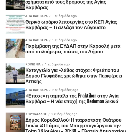
οχήματα από τους δρόμους της Αγίας
Βαρβάρας
ΑΓΙΑ ΒΑΡΒΑΡΑ
1 εβδομάδα ago
Θερινό ωράριο λειτουργίας στο ΚΕΠ Αγίας
Βαρβάρας – Τι αλλάζει τον Αύγουστο
ΑΓΙΑ ΒΑΡΒΑΡΑ
1 εβδομάδα ago
Παρέμβαση της ΕΥΔΑΠ στην Καραολή μετά
από πολυήμερες πιέσεις του Δήμου
ΚΟΙΝΩΝΊΑ
1 εβδομάδα ago
Καταγγελία για «λάθος στόχο»: Φρεάτιο του
Δήμου Γλυφάδας χρεώθηκε στην Περιφέρεια
Αττικής
ΑΓΙΑ ΒΑΡΒΑΡΑ
2 εβδομάδες ago
«Έπεσε» η ταμπέλα της Praktiker στην Αγία
Βαρβάρα – Η νέα εποχή της Dedeman ξεκινά
ΚΟΡΥΔΑΛΛΟΣ
2 εβδομάδες ago
Δήμος Κορυδαλλού: Η παράσταση Θεάτρου
Σκιών «Ο Γάμος του Μπαρμπαγιώργου» την
Τρίτη 28 Ιουλίου – 20:30 – Πλατεία Δημαρχείου