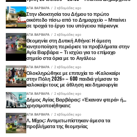
ΑΓΙΑ ΒΑΡΒΑΡΑ
2 εβδομάδες ago
Στην ιδιοκτησία του Δήμου το πρώτο
οικόπεδο πίσω από το Δημαρχείο – Μπαίνει
σε τροχιά το έργο του υπόγειου πάρκινγκ
ΑΓΙΑ ΒΑΡΒΑΡΑ
2 εβδομάδες ago
Θεομηνία στη Δυτική Αθήνα: Η άμεση
κινητοποίηση περιόρισε τα προβλήματα στην
Αγία Βαρβάρα – Τι ισχύει για το επίμαχο
σημείο στα όρια με το Αιγάλεω
ΑΓΙΑ ΒΑΡΒΑΡΑ
2 εβδομάδες ago
Ολοκληρώθηκε με επιτυχία το «Καλοκαίρι
στην Πόλη 2026» – 600 παιδιά γέμισαν το
καλοκαίρι τους με άθληση και δημιουργία
ΑΓΙΑ ΒΑΡΒΑΡΑ
2 εβδομάδες ago
Δήμος Αγίας Βαρβάρας: «Έκαναν φτερά» ή…
χρησιμοποιήθηκαν;
ΑΓΙΑ ΒΑΡΒΑΡΑ
2 εβδομάδες ago
Λ. Μίχος: Αντιμετωπίστηκαν άμεσα τα
προβλήματα της θεομηνίας