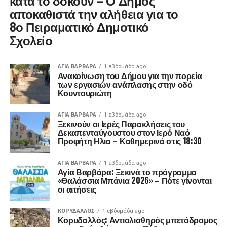
κατά το δοκούν – Ο Δήμος
αποκαθιστά την αλήθεια για το
8ο Πειραματικό Δημοτικό
Σχολείο
ΑΓΙΑ ΒΑΡΒΑΡΑ
1 εβδομάδα ago
Ανακοίνωση του Δήμου για την πορεία
των εργασιών ανάπλασης στην οδό
Κουντουριώτη
ΑΓΙΑ ΒΑΡΒΑΡΑ
1 εβδομάδα ago
Ξεκινούν οι Ιερές Παρακλήσεις του
Δεκαπενταύγουστου στον Ιερό Ναό
Προφήτη Ηλια – Καθημερινά στις 18:30
ΑΓΙΑ ΒΑΡΒΑΡΑ
1 εβδομάδα ago
Αγία Βαρβάρα: Ξεκινά το πρόγραμμα
«Θαλάσσια Μπάνια 2026» – Πότε γίνονται
οι αιτήσεις
ΚΟΡΥΔΑΛΛΟΣ
1 εβδομάδα ago
Κορυδαλλός: Αντιολισθηρός μπετόδρομος