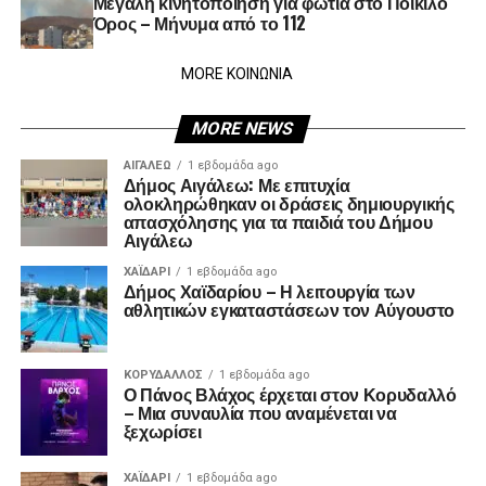
Μεγάλη κινητοποίηση για φωτιά στο Ποικίλο
Όρος – Μήνυμα από το 112
MORE ΚΟΙΝΩΝΙΑ
MORE NEWS
ΑΙΓΑΛΕΩ
1 εβδομάδα ago
Δήμος Αιγάλεω: Με επιτυχία
ολοκληρώθηκαν οι δράσεις δημιουργικής
απασχόλησης για τα παιδιά του Δήμου
Αιγάλεω
ΧΑΪΔΑΡΙ
1 εβδομάδα ago
Δήμος Χαϊδαρίου – Η λειτουργία των
αθλητικών εγκαταστάσεων τον Αύγουστο
ΚΟΡΥΔΑΛΛΟΣ
1 εβδομάδα ago
Ο Πάνος Βλάχος έρχεται στον Κορυδαλλό
– Μια συναυλία που αναμένεται να
ξεχωρίσει
ΧΑΪΔΑΡΙ
1 εβδομάδα ago