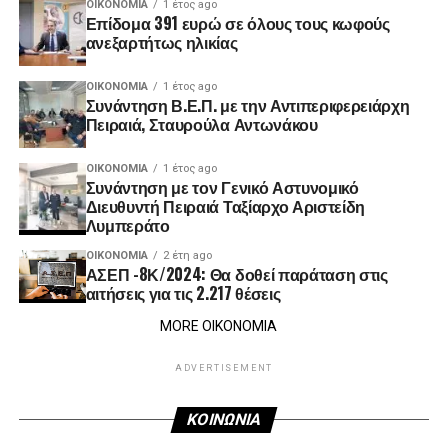
ΟΙΚΟΝΟΜΊΑ
1 έτος ago
Επίδομα 391 ευρώ σε όλους τους κωφούς
ανεξαρτήτως ηλικίας
ΟΙΚΟΝΟΜΊΑ
1 έτος ago
Συνάντηση Β.Ε.Π. με την Αντιπεριφερειάρχη
Πειραιά, Σταυρούλα Αντωνάκου
ΟΙΚΟΝΟΜΊΑ
1 έτος ago
Συνάντηση με τον Γενικό Αστυνομικό
Διευθυντή Πειραιά Ταξίαρχο Αριστείδη
Λυμπεράτο
ΟΙΚΟΝΟΜΊΑ
2 έτη ago
ΑΣΕΠ -8Κ/2024: Θα δοθεί παράταση στις
αιτήσεις για τις 2.217 θέσεις
MORE ΟΙΚΟΝΟΜΙΑ
ADVERTISEMENT
ΚΟΙΝΩΝΙΑ