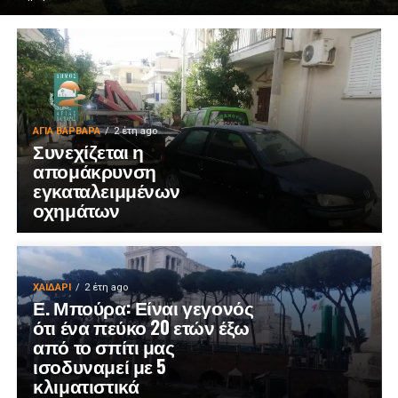
ΑΓΙΑ ΒΑΡΒΑΡΑ
2 έτη ago
Συνεχίζεται η
απομάκρυνση
εγκαταλειμμένων
οχημάτων
ΧΑΪΔΑΡΙ
2 έτη ago
Ε. Μπούρα: Είναι γεγονός
ότι ένα πεύκο 20 ετών έξω
από το σπίτι μας
ισοδυναμεί με 5
κλιματιστικά