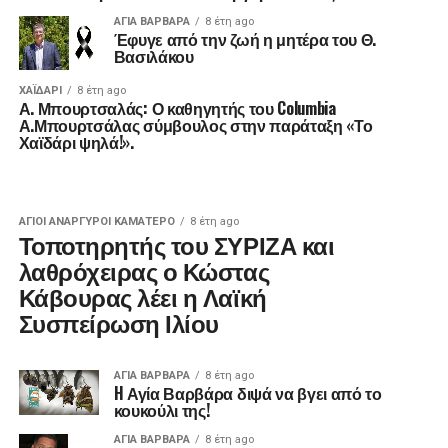
ΑΓΙΑ ΒΑΡΒΑΡΑ
8 έτη ago
Έφυγε από την ζωή η μητέρα του Θ.
Βασιλάκου
ΧΑΪΔΑΡΙ
8 έτη ago
Α. Μπουρτσαλάς: Ο καθηγητής του Columbia
Α.Μπουρτσάλας σύμβουλος στην παράταξη «Το
Χαϊδάρι ψηλά!».
ΑΓΙΟΙ ΑΝΑΡΓΥΡΟΙ ΚΑΜΑΤΕΡΟ
8 έτη ago
Τοποτηρητής του ΣΥΡΙΖΑ και
λαθρόχειρας ο Κώστας
Κάβουρας λέει η Λαϊκή
Συσπείρωση Ιλίου
ΑΓΙΑ ΒΑΡΒΑΡΑ
8 έτη ago
H Αγία Βαρβάρα διψά να βγει από το
κουκούλι της!
ΑΓΙΑ ΒΑΡΒΑΡΑ
8 έτη ago