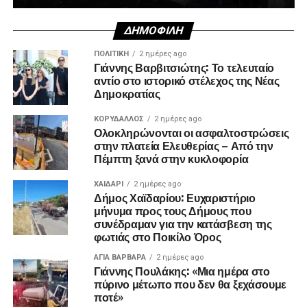
ΔΗΜΟΦΙΛΉ
ΠΟΛΙΤΙΚΉ
2 ημέρες ago
Γιάννης Βαρβιτσιώτης: Το τελευταίο
αντίο στο ιστορικό στέλεχος της Νέας
Δημοκρατίας
ΚΟΡΥΔΑΛΛΟΣ
2 ημέρες ago
Ολοκληρώνονται οι ασφαλτοστρώσεις
στην πλατεία Ελευθερίας – Από την
Πέμπτη ξανά στην κυκλοφορία
ΧΑΪΔΑΡΙ
2 ημέρες ago
Δήμος Χαϊδαρίου: Ευχαριστήριο
μήνυμα προς τους Δήμους που
συνέδραμαν για την κατάσβεση της
φωτιάς στο Ποικίλο Όρος
ΑΓΙΑ ΒΑΡΒΑΡΑ
2 ημέρες ago
Γιάννης Πουλάκης: «Μια ημέρα στο
πύρινο μέτωπο που δεν θα ξεχάσουμε
ποτέ»