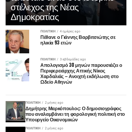
στέλεχος της Νέας
Δημοκρατίας
ΠΟΛΙΤΙΚΉ
4 ημέρες ago
Πέθανε ο Γιάννης Βαρβιτσιώτης σε
ηλικία 93 ετών
ΠΟΛΙΤΙΚΉ
3 εβδομάδες ago
Απολογισμό 30 μηνών παρουσιάζει ο
Περιφερειάρχης Αττικής Νίκος
Χαρδαλιάς – Ανοιχτή εκδήλωση στο
Ωδείο Αθηνών
ΠΟΛΙΤΙΚΉ
2 μήνες ago
Δημήτρης Μαρκόπουλος: Ο δημοσιογράφος
που αναλαμβάνει τη φορολογική πολιτική στο
Υπουργείο Οικονομικών
ΠΟΛΙΤΙΚΉ
2 μήνες ago