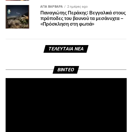
ΑΓΙΑ ΒΑΡΒΑΡΑ
2 ημέρες ago
Παναγιώτης Περάκης: Βεγγαλικά στους
πρόποδες του βουνού τα μεσάνυχτα –
«Πρόσκληση στη φωτιά»
ΤΕΛΕΥΤΑΊΑ ΝΈΑ
Πρ
BINTEO
Αν
Βί