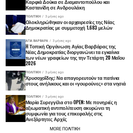
Καρφιά Δούκα σε Διαμαντοπούλου και
Καστανίδη σε Ανδρουλάκη
ΠΟΛΙΤΙΚΉ
3 μήνες ago
Ολοκληρώθηκαν οι αρχαιρεσίες της Νέας
Δημοκρατίας με συμμετοχή 1.683 μελών
ΑΓΙΑ ΒΑΡΒΑΡΑ
3 μήνες ago
H Τοπική Οργάνωση Αγίας Βαρβάρας της
Νέας Δημοκρατίας διοργανώνει τα εγκαίνια
των νέων γραφείων της την Τετάρτη 20 Μαΐου
2026
ΠΟΛΙΤΙΚΉ
3 μήνες ago
Χρυσοχοΐδης: Να απαγορευτούν τα πατίνια
στους ανήλικους και οι «γουρούνες» στα νησιά
ΠΟΛΙΤΙΚΉ
3 μήνες ago
Μαρία Συρεγγέλα στο OPEN: Με πονηριές η
αξιωματική αντιπολίτευση ακυρώνει τη
συμφωνία για τους επικεφαλής στις
Ανεξάρτητες Αρχές
MORE ΠΟΛΙΤΙΚΗ