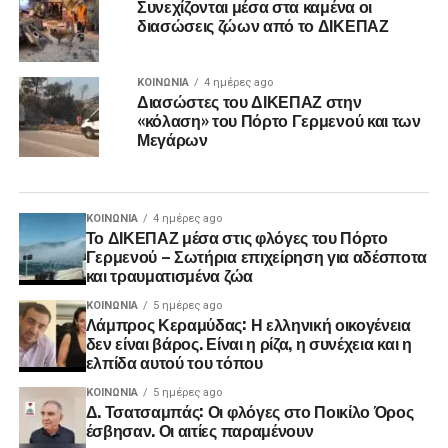
Συνεχίζονται μέσα στα καμένα οι
διασώσεις ζώων από το ΔΙΚΕΠΑΖ
ΚΟΙΝΩΝΊΑ
4 ημέρες ago
Διασώστες του ΔΙΚΕΠΑΖ στην
«κόλαση» του Πόρτο Γερμενού και των
Μεγάρων
ΚΟΙΝΩΝΊΑ
4 ημέρες ago
Το ΔΙΚΕΠΑΖ μέσα στις φλόγες του Πόρτο
Γερμενού – Σωτήρια επιχείρηση για αδέσποτα
και τραυματισμένα ζώα
ΚΟΙΝΩΝΊΑ
5 ημέρες ago
Λάμπρος Κεραμύδας: Η ελληνική οικογένεια
δεν είναι βάρος. Είναι η ρίζα, η συνέχεια και η
ελπίδα αυτού του τόπου
ΚΟΙΝΩΝΊΑ
5 ημέρες ago
Δ. Τσατσαμπάς: Οι φλόγες στο Ποικίλο Όρος
έσβησαν. Οι αιτίες παραμένουν