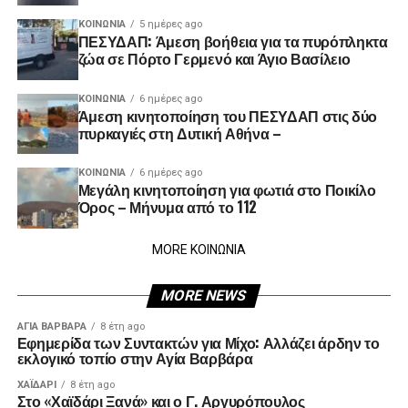
ΚΟΙΝΩΝΊΑ
5 ημέρες ago
ΠΕΣΥΔΑΠ: Άμεση βοήθεια για τα πυρόπληκτα
ζώα σε Πόρτο Γερμενό και Άγιο Βασίλειο
ΚΟΙΝΩΝΊΑ
6 ημέρες ago
Άμεση κινητοποίηση του ΠΕΣΥΔΑΠ στις δύο
πυρκαγιές στη Δυτική Αθήνα –
ΚΟΙΝΩΝΊΑ
6 ημέρες ago
Μεγάλη κινητοποίηση για φωτιά στο Ποικίλο
Όρος – Μήνυμα από το 112
MORE ΚΟΙΝΩΝΙΑ
MORE NEWS
ΑΓΙΑ ΒΑΡΒΑΡΑ
8 έτη ago
Εφημερίδα των Συντακτών για Μίχο: Αλλάζει άρδην το
εκλογικό τοπίο στην Αγία Βαρβάρα
ΧΑΪΔΑΡΙ
8 έτη ago
Στο «Χαϊδάρι Ξανά» και ο Γ. Αργυρόπουλος