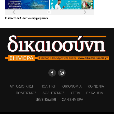
Τα
πρωτοσέλιδα
των
εφημερίδων
ΑΥΤΟΔΙΟΊΚΗΣΗ
ΠΟΛΙΤΙΚΉ
ΟΙΚΟΝΟΜΊΑ
ΚΟΙΝΩΝΊΑ
ΠΟΛΙΤΙΣΜΌΣ
ΑΘΛΗΤΙΣΜΌΣ
ΥΓΕΊΑ
ΕΚΚΛΗΣΊΑ
LIVE STREAMING
ΣΑΝ ΣΉΜΕΡΑ