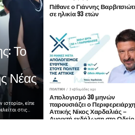
Πέθανε ο Γιάννης Βαρβιτσιώτ
σε ηλικία 93 ετών
ς: Το
ης Νέας
ΠΟΛΙΤΙΚΉ
3 εβδομάδες ago
Απολογισμό 30 μηνών
παρουσιάζει ο Περιφερειάρχ
ν ιστορία», είπε
Αττικής Νίκος Χαρδαλιάς –
λείται στις...
Ανοιχτή εκδήλωση στο Ωδείο
Αθηνών