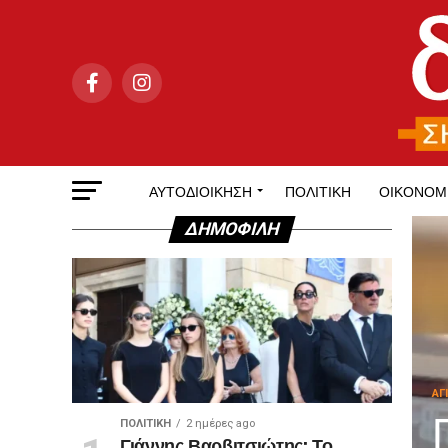
ΑΥΤΟΔΙΟΊΚΗΣΗ
ΠΟΛΙΤΙΚΉ
ΟΙΚΟΝΟΜ
ΔΗΜΟΦΙΛΉ
ΑΓ
ΠΟΛΙΤΙΚΉ
2 ημέρες ago
Γιάννης Βαρβιτσιώτης: Το