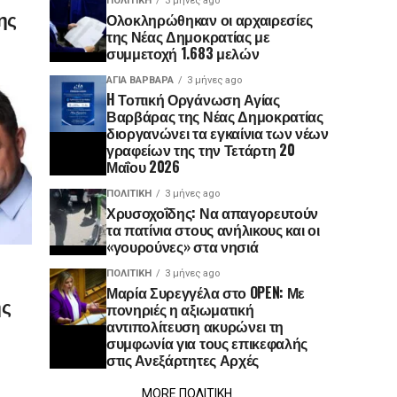
ΠΟΛΙΤΙΚΉ
3 μήνες ago
ης
Ολοκληρώθηκαν οι αρχαιρεσίες
της Νέας Δημοκρατίας με
συμμετοχή 1.683 μελών
ΑΓΙΑ ΒΑΡΒΑΡΑ
3 μήνες ago
H Τοπική Οργάνωση Αγίας
Βαρβάρας της Νέας Δημοκρατίας
διοργανώνει τα εγκαίνια των νέων
γραφείων της την Τετάρτη 20
Μαΐου 2026
ΠΟΛΙΤΙΚΉ
3 μήνες ago
Χρυσοχοΐδης: Να απαγορευτούν
τα πατίνια στους ανήλικους και οι
«γουρούνες» στα νησιά
ΠΟΛΙΤΙΚΉ
3 μήνες ago
Μαρία Συρεγγέλα στο OPEN: Με
ης
πονηριές η αξιωματική
αντιπολίτευση ακυρώνει τη
συμφωνία για τους επικεφαλής
στις Ανεξάρτητες Αρχές
MORE ΠΟΛΙΤΙΚΗ