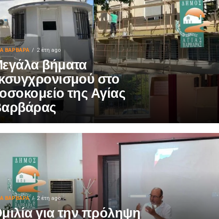
ΙΑ ΒΑΡΒΑΡΑ
2 έτη ago
εγάλα βήματα
κσυγχρονισμού στο
οσοκομείο της Αγίας
Βαρβάρας
ΙΑ ΒΑΡΒΑΡΑ
2 έτη ago
μιλία για την πρόληψη