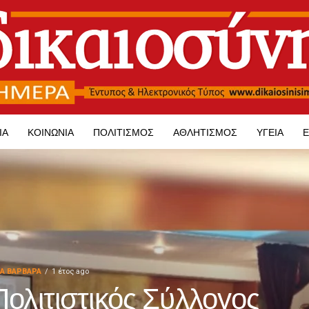
ΊΑ
ΚΟΙΝΩΝΊΑ
ΠΟΛΙΤΙΣΜΌΣ
ΑΘΛΗΤΙΣΜΌΣ
ΥΓΕΊΑ
Ε
ΙΑ ΒΑΡΒΑΡΑ
1 έτος ago
Πολιτιστικός Σύλλογος