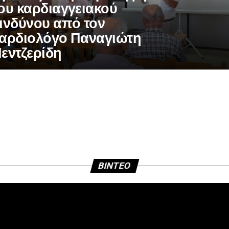
ου καρδιαγγειακού
ινδύνου από τον
αρδιολόγο Παναγιώτη
εντζερίδη
BINTEO