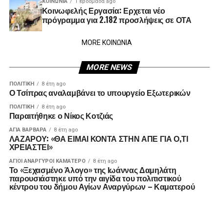
ΚΟΙΝΩΝΊΑ
1 εβδομάδα ago
Κοινωφελής Εργασία: Ερχεται νέο
πρόγραμμα για 2.182 προσλήψεις σε ΟΤΑ
MORE ΚΟΙΝΩΝΙΑ
MORE NEWS
ΠΟΛΙΤΙΚΉ
8 έτη ago
Ο Τσίπρας αναλαμβάνει το υπουργείο Εξωτερικών
ΠΟΛΙΤΙΚΉ
8 έτη ago
Παραιτήθηκε ο Νίκος Κοτζιάς
ΑΓΙΑ ΒΑΡΒΑΡΑ
8 έτη ago
ΛΑΖΑΡΟΥ: «ΘΑ ΕΙΜΑΙ ΚΟΝΤΑ ΣΤΗΝ ΑΠΕ ΓΙΑ Ο,ΤΙ
ΧΡΕΙΑΣΤΕΙ»
ΑΓΙΟΙ ΑΝΑΡΓΥΡΟΙ ΚΑΜΑΤΕΡΟ
8 έτη ago
Το «Ξεχασμένο Άλογο» της Ιωάννας Δαμηλάτη
παρουσιάστηκε υπό την αιγίδα του πολιτιστικού
κέντρου του δήμου Αγίων Αναργύρων – Καματερού