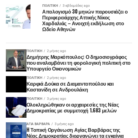
ΠΟΛΙΤΙΚΉ
3 εβδομάδες ago
Απολογισμό 30 μηνών παρουσιάζει ο
Περιφερειάρχης Αττικής Νίκος
Χαρδαλιάς – Ανοιχτή εκδήλωση στο
Ωδείο Αθηνών
ΠΟΛΙΤΙΚΉ
2 μήνες ago
Δημήτρης Μαρκόπουλος: Ο δημοσιογράφος
που αναλαμβάνει τη φορολογική πολιτική στο
Υπουργείο Οικονομικών
ΠΟΛΙΤΙΚΉ
2 μήνες ago
Καρφιά Δούκα σε Διαμαντοπούλου και
Καστανίδη σε Ανδρουλάκη
ΠΟΛΙΤΙΚΉ
3 μήνες ago
Ολοκληρώθηκαν οι αρχαιρεσίες της Νέας
Δημοκρατίας με συμμετοχή 1.683 μελών
ΑΓΙΑ ΒΑΡΒΑΡΑ
3 μήνες ago
H Τοπική Οργάνωση Αγίας Βαρβάρας της
Νέας Δημοκρατίας διοργανώνει τα εγκαίνια