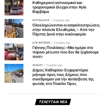
Καθημερινοί αστυνομικοί και
τροχονομικοί έλεγχοι στην Αγία
Βαρβάρα
ΚΟΡΥΔΑΛΛΟΣ
2 ημέρες ago
Ολοκληρώνονται οι ασφαλτοστρώσεις
στην πλατεία Ελευθερίας – Από την
Πέμπτη ξανά στην κυκλοφορία
ΑΓΙΑ ΒΑΡΒΑΡΑ
2 ημέρες ago
Γιάννης Πουλάκης: «Μια ημέρα στο
πύρινο μέτωπο που δεν θα ξεχάσουμε
ποτέ»
ΧΑΪΔΑΡΙ
2 ημέρες ago
Δήμος Χαϊδαρίου: Ευχαριστήριο
μήνυμα προς τους Δήμους που
συνέδραμαν για την κατάσβεση της
φωτιάς στο Ποικίλο Όρος
ΤΕΛΕΥΤΑΊΑ ΝΈΑ