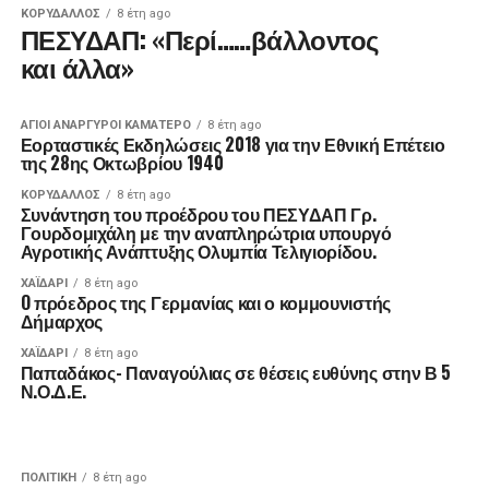
ΚΟΡΥΔΑΛΛΟΣ
8 έτη ago
ΠΕΣΥΔΑΠ: «Περί……βάλλοντος
και άλλα»
ΑΓΙΟΙ ΑΝΑΡΓΥΡΟΙ ΚΑΜΑΤΕΡΟ
8 έτη ago
Εορταστικές Εκδηλώσεις 2018 για την Εθνική Επέτειο
της 28ης Οκτωβρίου 1940
ΚΟΡΥΔΑΛΛΟΣ
8 έτη ago
Συνάντηση του προέδρου του ΠΕΣΥΔΑΠ Γρ.
Γουρδομιχάλη με την αναπληρώτρια υπουργό
Αγροτικής Ανάπτυξης Ολυμπία Τελιγιορίδου.
ΧΑΪΔΑΡΙ
8 έτη ago
O πρόεδρος της Γερμανίας και ο κομμουνιστής
Δήμαρχος
ΧΑΪΔΑΡΙ
8 έτη ago
Παπαδάκος- Παναγούλιας σε θέσεις ευθύνης στην Β 5
Ν.Ο.Δ.Ε.
ΠΟΛΙΤΙΚΉ
8 έτη ago