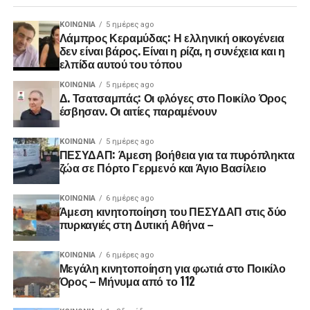
ΚΟΙΝΩΝΊΑ
5 ημέρες ago
Λάμπρος Κεραμύδας: Η ελληνική οικογένεια
δεν είναι βάρος. Είναι η ρίζα, η συνέχεια και η
ελπίδα αυτού του τόπου
ΚΟΙΝΩΝΊΑ
5 ημέρες ago
Δ. Τσατσαμπάς: Οι φλόγες στο Ποικίλο Όρος
έσβησαν. Οι αιτίες παραμένουν
ΚΟΙΝΩΝΊΑ
5 ημέρες ago
ΠΕΣΥΔΑΠ: Άμεση βοήθεια για τα πυρόπληκτα
ζώα σε Πόρτο Γερμενό και Άγιο Βασίλειο
ΚΟΙΝΩΝΊΑ
6 ημέρες ago
Άμεση κινητοποίηση του ΠΕΣΥΔΑΠ στις δύο
πυρκαγιές στη Δυτική Αθήνα –
ΚΟΙΝΩΝΊΑ
6 ημέρες ago
Μεγάλη κινητοποίηση για φωτιά στο Ποικίλο
Όρος – Μήνυμα από το 112