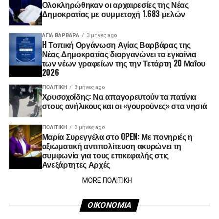
Ολοκληρώθηκαν οι αρχαιρεσίες της Νέας
Δημοκρατίας με συμμετοχή 1.683 μελών
ΑΓΙΑ ΒΑΡΒΑΡΑ
3 μήνες ago
H Τοπική Οργάνωση Αγίας Βαρβάρας της
Νέας Δημοκρατίας διοργανώνει τα εγκαίνια
των νέων γραφείων της την Τετάρτη 20 Μαΐου
2026
ΠΟΛΙΤΙΚΉ
3 μήνες ago
Χρυσοχοΐδης: Να απαγορευτούν τα πατίνια
στους ανήλικους και οι «γουρούνες» στα νησιά
ΠΟΛΙΤΙΚΉ
3 μήνες ago
Μαρία Συρεγγέλα στο OPEN: Με πονηριές η
αξιωματική αντιπολίτευση ακυρώνει τη
συμφωνία για τους επικεφαλής στις
Ανεξάρτητες Αρχές
MORE ΠΟΛΙΤΙΚΗ
ΟΙΚΟΝΟΜΙΑ