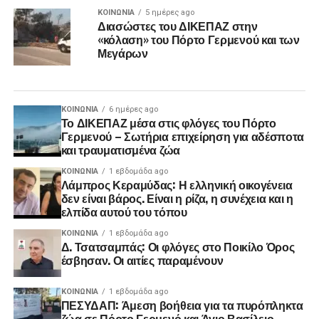
ΚΟΙΝΩΝΊΑ
5 ημέρες ago
Διασώστες του ΔΙΚΕΠΑΖ στην
«κόλαση» του Πόρτο Γερμενού και των
Μεγάρων
ΚΟΙΝΩΝΊΑ
6 ημέρες ago
Το ΔΙΚΕΠΑΖ μέσα στις φλόγες του Πόρτο
Γερμενού – Σωτήρια επιχείρηση για αδέσποτα
και τραυματισμένα ζώα
ΚΟΙΝΩΝΊΑ
1 εβδομάδα ago
Λάμπρος Κεραμύδας: Η ελληνική οικογένεια
δεν είναι βάρος. Είναι η ρίζα, η συνέχεια και η
ελπίδα αυτού του τόπου
ΚΟΙΝΩΝΊΑ
1 εβδομάδα ago
Δ. Τσατσαμπάς: Οι φλόγες στο Ποικίλο Όρος
έσβησαν. Οι αιτίες παραμένουν
ΚΟΙΝΩΝΊΑ
1 εβδομάδα ago
ΠΕΣΥΔΑΠ: Άμεση βοήθεια για τα πυρόπληκτα
ζώα σε Πόρτο Γερμενό και Άγιο Βασίλειο