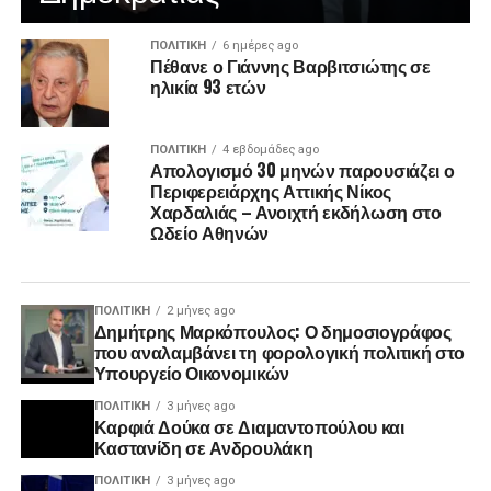
ΠΟΛΙΤΙΚΉ
6 ημέρες ago
Πέθανε ο Γιάννης Βαρβιτσιώτης σε
ηλικία 93 ετών
ΠΟΛΙΤΙΚΉ
4 εβδομάδες ago
Απολογισμό 30 μηνών παρουσιάζει ο
Περιφερειάρχης Αττικής Νίκος
Χαρδαλιάς – Ανοιχτή εκδήλωση στο
Ωδείο Αθηνών
ΠΟΛΙΤΙΚΉ
2 μήνες ago
Δημήτρης Μαρκόπουλος: Ο δημοσιογράφος
που αναλαμβάνει τη φορολογική πολιτική στο
Υπουργείο Οικονομικών
ΠΟΛΙΤΙΚΉ
3 μήνες ago
Καρφιά Δούκα σε Διαμαντοπούλου και
Καστανίδη σε Ανδρουλάκη
ΠΟΛΙΤΙΚΉ
3 μήνες ago