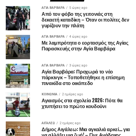
ΑΓΙΑ ΒΑΡΒΑΡΑ
5 ώρες ago
Από τον φόβο της γειτονιάς στη
δεκαετή καταδίκη – Όταν οι πολίτες δεν
γυρίζουν την πλάτη
ΑΓΙΑ ΒΑΡΒΑΡΑ
4 ώρες ago
Με λαμπρότητα ο εορτασμός της Αγίας
Παρασκευής στην Αγία Βαρβάρα
ΑΓΙΑ ΒΑΡΒΑΡΑ
3 ώρες ago
Αγία Βαρβάρα: Προχωρά το νέο
πάρκινγκ – Τοποθετήθηκε η επίσημη
πινακίδα στο οικόπεδο
ΚΟΙΝΩΝΊΑ
2 ημέρες ago
Αγιασμός στα σχολεία 2026: Πότε θα
χτυπήσει το πρώτο κουδούνι
ΑΙΓΑΛΕΩ
2 ημέρες ago
Δήμος Αιγάλεω: Μια αγκαλιά αρκεί… για
να αλλάξει μια ζωή! – Γίνε Ανάδοχος