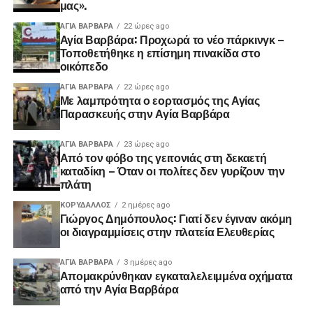
μας».
ΑΓΙΑ ΒΑΡΒΑΡΑ
22 ώρες ago
Αγία Βαρβάρα: Προχωρά το νέο πάρκινγκ –
Τοποθετήθηκε η επίσημη πινακίδα στο
οικόπεδο
ΑΓΙΑ ΒΑΡΒΑΡΑ
22 ώρες ago
Με λαμπρότητα ο εορτασμός της Αγίας
Παρασκευής στην Αγία Βαρβάρα
ΑΓΙΑ ΒΑΡΒΑΡΑ
23 ώρες ago
Από τον φόβο της γειτονιάς στη δεκαετή
καταδίκη – Όταν οι πολίτες δεν γυρίζουν την
πλάτη
ΚΟΡΥΔΑΛΛΟΣ
2 ημέρες ago
Γιώργος Δημόπουλος: Γιατί δεν έγιναν ακόμη
οι διαγραμμίσεις στην πλατεία Ελευθερίας
ΑΓΙΑ ΒΑΡΒΑΡΑ
3 ημέρες ago
Απομακρύνθηκαν εγκαταλελειμμένα οχήματα
από την Αγία Βαρβάρα