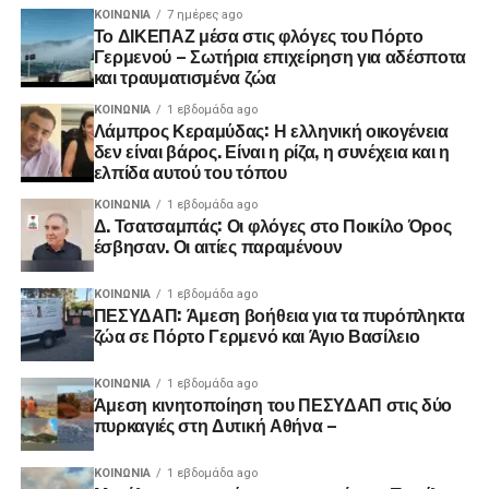
ΚΟΙΝΩΝΊΑ
7 ημέρες ago
Το ΔΙΚΕΠΑΖ μέσα στις φλόγες του Πόρτο
Γερμενού – Σωτήρια επιχείρηση για αδέσποτα
και τραυματισμένα ζώα
ΚΟΙΝΩΝΊΑ
1 εβδομάδα ago
Λάμπρος Κεραμύδας: Η ελληνική οικογένεια
δεν είναι βάρος. Είναι η ρίζα, η συνέχεια και η
ελπίδα αυτού του τόπου
ΚΟΙΝΩΝΊΑ
1 εβδομάδα ago
Δ. Τσατσαμπάς: Οι φλόγες στο Ποικίλο Όρος
έσβησαν. Οι αιτίες παραμένουν
ΚΟΙΝΩΝΊΑ
1 εβδομάδα ago
ΠΕΣΥΔΑΠ: Άμεση βοήθεια για τα πυρόπληκτα
ζώα σε Πόρτο Γερμενό και Άγιο Βασίλειο
ΚΟΙΝΩΝΊΑ
1 εβδομάδα ago
Άμεση κινητοποίηση του ΠΕΣΥΔΑΠ στις δύο
πυρκαγιές στη Δυτική Αθήνα –
ΚΟΙΝΩΝΊΑ
1 εβδομάδα ago