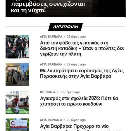
παρεμβάσεις συνεχίζονται
και τη νύχτα!
ΔΗΜΟΦΙΛΉ
ΑΓΙΑ ΒΑΡΒΑΡΑ
23 ώρες ago
Από τον φόβο της γειτονιάς στη
δεκαετή καταδίκη – Όταν οι πολίτες δεν
γυρίζουν την πλάτη
ΑΓΙΑ ΒΑΡΒΑΡΑ
22 ώρες ago
Με λαμπρότητα ο εορτασμός της Αγίας
Παρασκευής στην Αγία Βαρβάρα
ΚΟΙΝΩΝΊΑ
3 ημέρες ago
Αγιασμός στα σχολεία 2026: Πότε θα
χτυπήσει το πρώτο κουδούνι
ΑΓΙΑ ΒΑΡΒΑΡΑ
22 ώρες ago
Αγία Βαρβάρα: Προχωρά το νέο