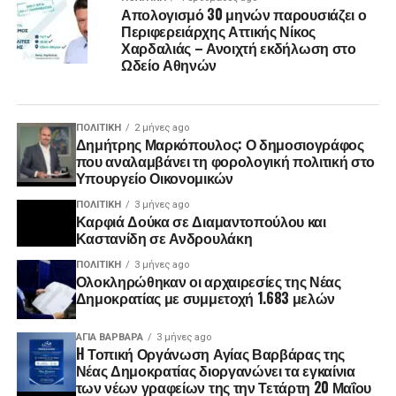
Απολογισμό 30 μηνών παρουσιάζει ο
Περιφερειάρχης Αττικής Νίκος
Χαρδαλιάς – Ανοιχτή εκδήλωση στο
Ωδείο Αθηνών
ΠΟΛΙΤΙΚΉ
2 μήνες ago
Δημήτρης Μαρκόπουλος: Ο δημοσιογράφος
που αναλαμβάνει τη φορολογική πολιτική στο
Υπουργείο Οικονομικών
ΠΟΛΙΤΙΚΉ
3 μήνες ago
Καρφιά Δούκα σε Διαμαντοπούλου και
Καστανίδη σε Ανδρουλάκη
ΠΟΛΙΤΙΚΉ
3 μήνες ago
Ολοκληρώθηκαν οι αρχαιρεσίες της Νέας
Δημοκρατίας με συμμετοχή 1.683 μελών
ΑΓΙΑ ΒΑΡΒΑΡΑ
3 μήνες ago
H Τοπική Οργάνωση Αγίας Βαρβάρας της
Νέας Δημοκρατίας διοργανώνει τα εγκαίνια
των νέων γραφείων της την Τετάρτη 20 Μαΐου