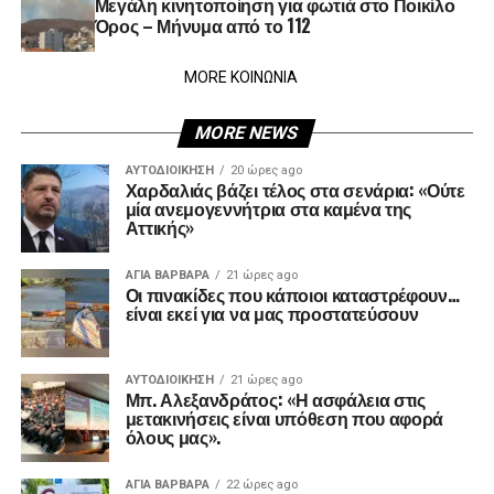
Μεγάλη κινητοποίηση για φωτιά στο Ποικίλο
Όρος – Μήνυμα από το 112
MORE ΚΟΙΝΩΝΙΑ
MORE NEWS
ΑΥΤΟΔΙΟΊΚΗΣΗ
20 ώρες ago
Χαρδαλιάς βάζει τέλος στα σενάρια: «Ούτε
μία ανεμογεννήτρια στα καμένα της
Αττικής»
ΑΓΙΑ ΒΑΡΒΑΡΑ
21 ώρες ago
Οι πινακίδες που κάποιοι καταστρέφουν…
είναι εκεί για να μας προστατεύσουν
ΑΥΤΟΔΙΟΊΚΗΣΗ
21 ώρες ago
Μπ. Αλεξανδράτος: «Η ασφάλεια στις
μετακινήσεις είναι υπόθεση που αφορά
όλους μας».
ΑΓΙΑ ΒΑΡΒΑΡΑ
22 ώρες ago