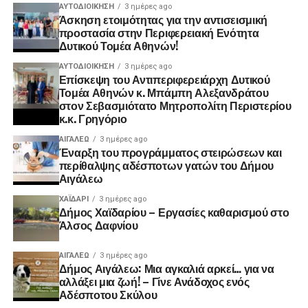
ΑΥΤΟΔΙΟΊΚΗΣΗ
3 ημέρες ago
Άσκηση ετοιμότητας για την αντισεισμική
προστασία στην Περιφερειακή Ενότητα
Δυτικού Τομέα Αθηνών!
ΑΥΤΟΔΙΟΊΚΗΣΗ
3 ημέρες ago
Επίσκεψη του Αντιπεριφερειάρχη Δυτικού
Τομέα Αθηνών κ. Μπάμπη Αλεξανδράτου
στον Σεβασμιότατο Μητροπολίτη Περιστερίου
κ.κ. Γρηγόριο
ΑΙΓΑΛΕΩ
3 ημέρες ago
Έναρξη του προγράμματος στειρώσεων και
περίθαλψης αδέσποτων γατών του Δήμου
Αιγάλεω
ΧΑΪΔΑΡΙ
3 ημέρες ago
Δήμος Χαϊδαρίου – Εργασίες καθαρισμού στο
Άλσος Δαφνίου
ΑΙΓΑΛΕΩ
3 ημέρες ago
Δήμος Αιγάλεω: Μια αγκαλιά αρκεί… για να
αλλάξει μια ζωή! – Γίνε Ανάδοχος ενός
Αδέσποτου Σκύλου