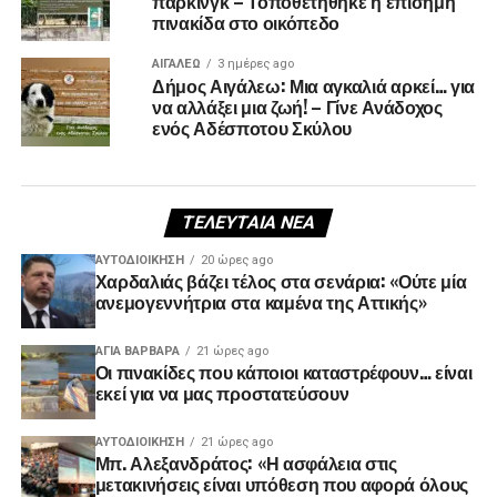
πάρκινγκ – Τοποθετήθηκε η επίσημη
πινακίδα στο οικόπεδο
ΑΙΓΑΛΕΩ
3 ημέρες ago
Δήμος Αιγάλεω: Μια αγκαλιά αρκεί… για
να αλλάξει μια ζωή! – Γίνε Ανάδοχος
ενός Αδέσποτου Σκύλου
ΤΕΛΕΥΤΑΊΑ ΝΈΑ
ΑΥΤΟΔΙΟΊΚΗΣΗ
20 ώρες ago
Χαρδαλιάς βάζει τέλος στα σενάρια: «Ούτε μία
ανεμογεννήτρια στα καμένα της Αττικής»
ΑΓΙΑ ΒΑΡΒΑΡΑ
21 ώρες ago
Οι πινακίδες που κάποιοι καταστρέφουν… είναι
εκεί για να μας προστατεύσουν
ΑΥΤΟΔΙΟΊΚΗΣΗ
21 ώρες ago
Μπ. Αλεξανδράτος: «Η ασφάλεια στις
μετακινήσεις είναι υπόθεση που αφορά όλους