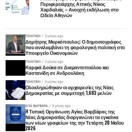
Περιφερειάρχης Αττικής Νίκος
Χαρδαλιάς – Ανοιχτή εκδήλωση στο
Ωδείο Αθηνών
ΠΟΛΙΤΙΚΉ
2 μήνες ago
Δημήτρης Μαρκόπουλος: Ο δημοσιογράφος
που αναλαμβάνει τη φορολογική πολιτική στο
Υπουργείο Οικονομικών
ΠΟΛΙΤΙΚΉ
2 μήνες ago
Καρφιά Δούκα σε Διαμαντοπούλου και
Καστανίδη σε Ανδρουλάκη
ΠΟΛΙΤΙΚΉ
3 μήνες ago
Ολοκληρώθηκαν οι αρχαιρεσίες της Νέας
Δημοκρατίας με συμμετοχή 1.683 μελών
ΑΓΙΑ ΒΑΡΒΑΡΑ
3 μήνες ago
H Τοπική Οργάνωση Αγίας Βαρβάρας της
Νέας Δημοκρατίας διοργανώνει τα εγκαίνια
των νέων γραφείων της την Τετάρτη 20 Μαΐου
2026