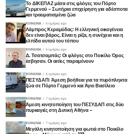
Το ΔΙΚΕΠΑΖ μέσα στις φλόγες του Πόρτο
Γερμενού – Σωτήρια επιχείρηση για αδέσποτα
και τραυματισμένα ζώα
ΚΟΙΝΩΝΊΑ
6 ημέρες ago
Λάμπρος Κεραμύδας: Η ελληνική οικογένεια
δεν είναι βάρος. Είναι η ρίζα, η συνέχεια και η
ελπίδα αυτού του τόπου
ΚΟΙΝΩΝΊΑ
6 ημέρες ago
Δ. Τσατσαμπάς: Οι φλόγες στο Ποικίλο Όρος
έσβησαν. Οι αιτίες παραμένουν
ΚΟΙΝΩΝΊΑ
6 ημέρες ago
ΠΕΣΥΔΑΠ: Άμεση βοήθεια για τα πυρόπληκτα
ζώα σε Πόρτο Γερμενό και Άγιο Βασίλειο
ΚΟΙΝΩΝΊΑ
7 ημέρες ago
Άμεση κινητοποίηση του ΠΕΣΥΔΑΠ στις δύο
πυρκαγιές στη Δυτική Αθήνα –
ΚΟΙΝΩΝΊΑ
7 ημέρες ago
Μεγάλη κινητοποίηση για φωτιά στο Ποικίλο