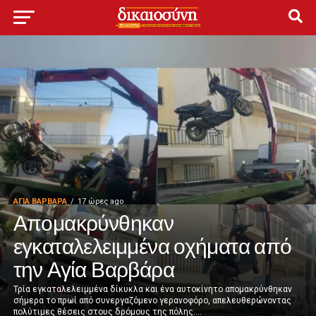
ΑΓΙΑ ΒΑΡΒΑΡΑ
17 ώρες ago
Απομακρύνθηκαν
εγκαταλελειμμένα οχήματα από
την Αγία Βαρβάρα
Τρία εγκαταλελειμμένα δίκυκλα και ένα αυτοκίνητο απομακρύνθηκαν
σήμερα το πρωί από συνεργαζόμενο γερανοφόρο, απελευθερώνοντας
πολύτιμες θέσεις στους δρόμους της πόλης....