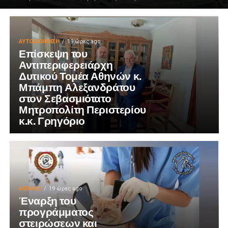
ΑΥΤΟΔΙΟΊΚΗΣΗ
19 ώρες ago
Επίσκεψη του
Αντιπεριφερειάρχη
Δυτικού Τομέα Αθηνών κ.
Μπάμπη Αλεξανδράτου
στον Σεβασμιότατο
Μητροπολίτη Περιστερίου
κ.κ. Γρηγόριο
ΑΙΓΑΛΕΩ
19 ώρες ago
Έναρξη του
προγράμματος
στειρώσεων και