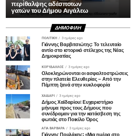
περίθαλψης αδέσποτων
γατών του Δήμου Αιγάλεω
ΔΗΜΟΦΙΛΉ
ΠΟΛΙΤΙΚΉ
3 ημέρες ago
Γιάννης Βαρβιτσιώτης: Το τελευταίο
αντίο στο ιστορικό στέλεχος της Νέας
Δημοκρατίας
ΚΟΡΥΔΑΛΛΟΣ
3 ημέρες ago
Ολοκληρώνονται οι ασφαλτοστρώσεις
στην πλατεία Ελευθερίας – Από την
Πέμπτη ξανά στην κυκλοφορία
ΧΑΪΔΑΡΙ
3 ημέρες ago
Δήμος Χαϊδαρίου: Ευχαριστήριο
μήνυμα προς τους Δήμους που
συνέδραμαν για την κατάσβεση της
φωτιάς στο Ποικίλο Όρος
ΑΓΙΑ ΒΑΡΒΑΡΑ
3 ημέρες ago
Γιάννης Πουλάκης: «Μια ημέρα στο