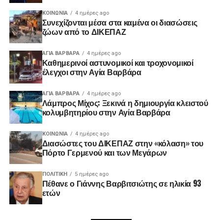
ΚΟΙΝΩΝΊΑ
4 ημέρες ago
Συνεχίζονται μέσα στα καμένα οι διασώσεις
ζώων από το ΔΙΚΕΠΑΖ
ΑΓΙΑ ΒΑΡΒΑΡΑ
4 ημέρες ago
Καθημερινοί αστυνομικοί και τροχονομικοί
έλεγχοι στην Αγία Βαρβάρα
ΑΓΙΑ ΒΑΡΒΑΡΑ
4 ημέρες ago
Λάμπρος Μίχος: Ξεκινά η δημιουργία κλειστού
κολυμβητηρίου στην Αγία Βαρβάρα
ΚΟΙΝΩΝΊΑ
4 ημέρες ago
Διασώστες του ΔΙΚΕΠΑΖ στην «κόλαση» του
Πόρτο Γερμενού και των Μεγάρων
ΠΟΛΙΤΙΚΉ
5 ημέρες ago
Πέθανε ο Γιάννης Βαρβιτσιώτης σε ηλικία 93
ετών