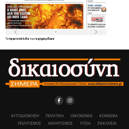
Τα
πρωτοσέλιδα
των
εφημερίδων
ΑΥΤΟΔΙΟΊΚΗΣΗ
ΠΟΛΙΤΙΚΉ
ΟΙΚΟΝΟΜΊΑ
ΚΟΙΝΩΝΊΑ
ΠΟΛΙΤΙΣΜΌΣ
ΑΘΛΗΤΙΣΜΌΣ
ΥΓΕΊΑ
ΕΚΚΛΗΣΊΑ