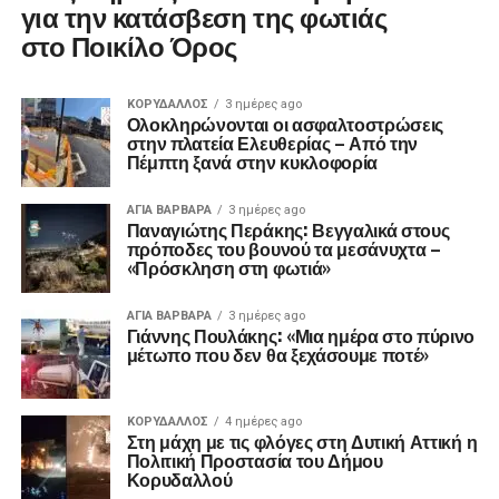
για την κατάσβεση της φωτιάς
στο Ποικίλο Όρος
ΚΟΡΥΔΑΛΛΟΣ
3 ημέρες ago
Ολοκληρώνονται οι ασφαλτοστρώσεις
στην πλατεία Ελευθερίας – Από την
Πέμπτη ξανά στην κυκλοφορία
ΑΓΙΑ ΒΑΡΒΑΡΑ
3 ημέρες ago
Παναγιώτης Περάκης: Βεγγαλικά στους
πρόποδες του βουνού τα μεσάνυχτα –
«Πρόσκληση στη φωτιά»
ΑΓΙΑ ΒΑΡΒΑΡΑ
3 ημέρες ago
Γιάννης Πουλάκης: «Μια ημέρα στο πύρινο
μέτωπο που δεν θα ξεχάσουμε ποτέ»
ΚΟΡΥΔΑΛΛΟΣ
4 ημέρες ago
Στη μάχη με τις φλόγες στη Δυτική Αττική η
Πολιτική Προστασία του Δήμου
Κορυδαλλού