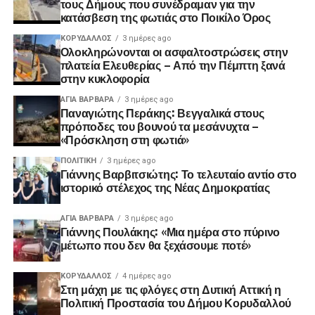
τους Δήμους που συνέδραμαν για την
κατάσβεση της φωτιάς στο Ποικίλο Όρος
ΚΟΡΥΔΑΛΛΟΣ
3 ημέρες ago
Ολοκληρώνονται οι ασφαλτοστρώσεις στην
πλατεία Ελευθερίας – Από την Πέμπτη ξανά
στην κυκλοφορία
ΑΓΙΑ ΒΑΡΒΑΡΑ
3 ημέρες ago
Παναγιώτης Περάκης: Βεγγαλικά στους
πρόποδες του βουνού τα μεσάνυχτα –
«Πρόσκληση στη φωτιά»
ΠΟΛΙΤΙΚΉ
3 ημέρες ago
Γιάννης Βαρβιτσιώτης: Το τελευταίο αντίο στο
ιστορικό στέλεχος της Νέας Δημοκρατίας
ΑΓΙΑ ΒΑΡΒΑΡΑ
3 ημέρες ago
Γιάννης Πουλάκης: «Μια ημέρα στο πύρινο
μέτωπο που δεν θα ξεχάσουμε ποτέ»
ΚΟΡΥΔΑΛΛΟΣ
4 ημέρες ago
Στη μάχη με τις φλόγες στη Δυτική Αττική η
Πολιτική Προστασία του Δήμου Κορυδαλλού