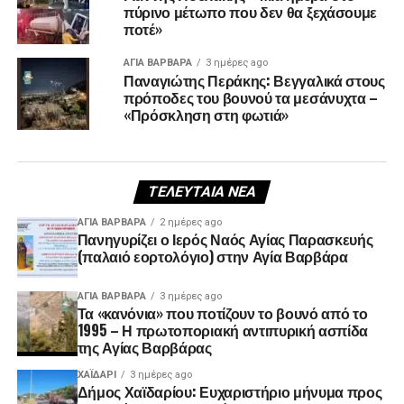
πύρινο μέτωπο που δεν θα ξεχάσουμε
ποτέ»
ΑΓΙΑ ΒΑΡΒΑΡΑ
3 ημέρες ago
Παναγιώτης Περάκης: Βεγγαλικά στους
πρόποδες του βουνού τα μεσάνυχτα –
«Πρόσκληση στη φωτιά»
ΤΕΛΕΥΤΑΊΑ ΝΈΑ
ΑΓΙΑ ΒΑΡΒΑΡΑ
2 ημέρες ago
Πανηγυρίζει ο Ιερός Ναός Αγίας Παρασκευής
(παλαιό εορτολόγιο) στην Αγία Βαρβάρα
ΑΓΙΑ ΒΑΡΒΑΡΑ
3 ημέρες ago
Τα «κανόνια» που ποτίζουν το βουνό από το
1995 – Η πρωτοποριακή αντιπυρική ασπίδα
της Αγίας Βαρβάρας
ΧΑΪΔΑΡΙ
3 ημέρες ago
Δήμος Χαϊδαρίου: Ευχαριστήριο μήνυμα προς