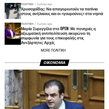
ΠΟΛΙΤΙΚΉ
3 μήνες ago
Χρυσοχοΐδης: Να απαγορευτούν τα πατίνια
στους ανήλικους και οι «γουρούνες» στα νησιά
ΠΟΛΙΤΙΚΉ
3 μήνες ago
Μαρία Συρεγγέλα στο OPEN: Με πονηριές η
αξιωματική αντιπολίτευση ακυρώνει τη
συμφωνία για τους επικεφαλής στις
Ανεξάρτητες Αρχές
MORE ΠΟΛΙΤΙΚΗ
ΟΙΚΟΝΟΜΙΑ