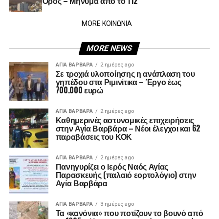
Όρος – Μήνυμα από το 112
MORE ΚΟΙΝΩΝΙΑ
MORE NEWS
ΑΓΙΑ ΒΑΡΒΑΡΑ
2 ημέρες ago
Σε τροχιά υλοποίησης η ανάπλαση του
γηπέδου στα Ριμινίτικα – Έργο έως
700.000 ευρώ
ΑΓΙΑ ΒΑΡΒΑΡΑ
2 ημέρες ago
Καθημερινές αστυνομικές επιχειρήσεις
στην Αγία Βαρβάρα – Νέοι έλεγχοι και 62
παραβάσεις του ΚΟΚ
ΑΓΙΑ ΒΑΡΒΑΡΑ
2 ημέρες ago
Πανηγυρίζει ο Ιερός Ναός Αγίας
Παρασκευής (παλαιό εορτολόγιο) στην
Αγία Βαρβάρα
ΑΓΙΑ ΒΑΡΒΑΡΑ
3 ημέρες ago
Τα «κανόνια» που ποτίζουν το βουνό από