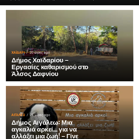
ΧΑΪΔΑΡΙ
20 ώρες ago
Δήμος Χαϊδαρίου –
Εργασίες καθαρισμού στο
Άλσος Δαφνίου
ΑΙΓΑΛΕΩ
21 ώρες ago
Δήμος Αιγάλεω: Μια
αγκαλιά αρκεί… για να
αλλάξει μια ζωή! – Γίνε