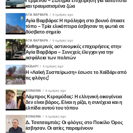
και τραυματισμένα ζώα
ΑΓΙΑ ΒΑΡΒΑΡΑ
6 ημέρες ago
Αγία Βαρβάρα: Η πρόληψη στο βουνό έπιασε
τόπο – Τρία ελικόπτερα έσβησαν τη φωτιά σε
δύσβατο σημείο
ΑΓΙΑ ΒΑΡΒΑΡΑ
6 ημέρες ago
Καθημερινές αστυνομικές επιχειρήσεις στην
Αγία Βαρβάρα – Συνεχείς έλεγχοι για την
ασφάλεια των πολιτών
ΧΑΪΔΑΡΙ
6 ημέρες ago
Η «Λαϊκή Συσπείρωση» έσωσε το Χαϊδάρι από
τις φλόγες!
ΚΟΙΝΩΝΊΑ
6 ημέρες ago
Λάμπρος Κεραμύδας: Η ελληνική οικογένεια
δεν είναι βάρος. Είναι η ρίζα, η συνέχεια και η
ελπίδα αυτού του τόπου
ΚΟΙΝΩΝΊΑ
6 ημέρες ago
Δ. Τσατσαμπάς: Οι φλόγες στο Ποικίλο Όρος
έσβησαν. Οι αιτίες παραμένουν