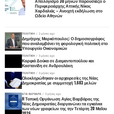
Απολογισμό 30 μηνών παρουσιάζει ο
Περιφερειάρχης Αττικής Νίκος
Χαρδαλιάς – Ανοιχτή εκδήλωση στο
Ωδείο Αθηνών
ΠΟΛΙΤΙΚΉ
2 μήνες ago
Δημήτρης Μαρκόπουλος: Ο δημοσιογράφος
που αναλαμβάνει τη φορολογική πολιτική στο
Υπουργείο Οικονομικών
ΠΟΛΙΤΙΚΉ
3 μήνες ago
Καρφιά Δούκα σε Διαμαντοπούλου και
Καστανίδη σε Ανδρουλάκη
ΠΟΛΙΤΙΚΉ
3 μήνες ago
Ολοκληρώθηκαν οι αρχαιρεσίες της Νέας
Δημοκρατίας με συμμετοχή 1.683 μελών
ΑΓΙΑ ΒΑΡΒΑΡΑ
3 μήνες ago
H Τοπική Οργάνωση Αγίας Βαρβάρας της
Νέας Δημοκρατίας διοργανώνει τα εγκαίνια
των νέων γραφείων της την Τετάρτη 20 Μαΐου
2026