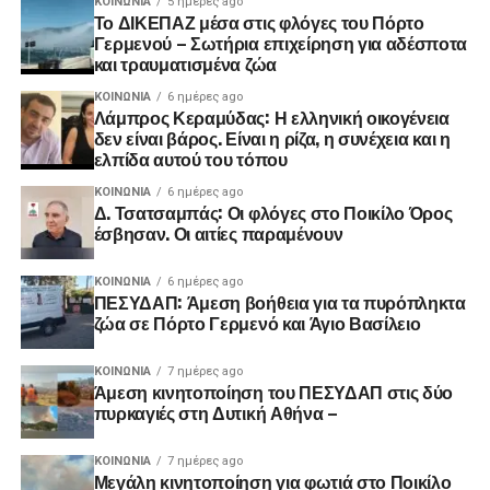
ΚΟΙΝΩΝΊΑ
5 ημέρες ago
Το ΔΙΚΕΠΑΖ μέσα στις φλόγες του Πόρτο
Γερμενού – Σωτήρια επιχείρηση για αδέσποτα
και τραυματισμένα ζώα
ΚΟΙΝΩΝΊΑ
6 ημέρες ago
Λάμπρος Κεραμύδας: Η ελληνική οικογένεια
δεν είναι βάρος. Είναι η ρίζα, η συνέχεια και η
ελπίδα αυτού του τόπου
ΚΟΙΝΩΝΊΑ
6 ημέρες ago
Δ. Τσατσαμπάς: Οι φλόγες στο Ποικίλο Όρος
έσβησαν. Οι αιτίες παραμένουν
ΚΟΙΝΩΝΊΑ
6 ημέρες ago
ΠΕΣΥΔΑΠ: Άμεση βοήθεια για τα πυρόπληκτα
ζώα σε Πόρτο Γερμενό και Άγιο Βασίλειο
ΚΟΙΝΩΝΊΑ
7 ημέρες ago
Άμεση κινητοποίηση του ΠΕΣΥΔΑΠ στις δύο
πυρκαγιές στη Δυτική Αθήνα –
ΚΟΙΝΩΝΊΑ
7 ημέρες ago
Μεγάλη κινητοποίηση για φωτιά στο Ποικίλο