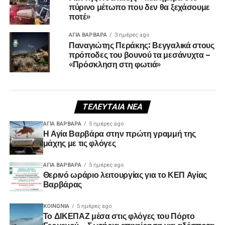
πύρινο μέτωπο που δεν θα ξεχάσουμε
ποτέ»
ΑΓΙΑ ΒΑΡΒΑΡΑ
3 ημέρες ago
Παναγιώτης Περάκης: Βεγγαλικά στους
πρόποδες του βουνού τα μεσάνυχτα –
«Πρόσκληση στη φωτιά»
ΤΕΛΕΥΤΑΊΑ ΝΈΑ
ΑΓΙΑ ΒΑΡΒΑΡΑ
5 ημέρες ago
Η Αγία Βαρβάρα στην πρώτη γραμμή της
μάχης με τις φλόγες
ΑΓΙΑ ΒΑΡΒΑΡΑ
5 ημέρες ago
Θερινό ωράριο λειτουργίας για το ΚΕΠ Αγίας
Βαρβάρας
ΚΟΙΝΩΝΊΑ
5 ημέρες ago
Το ΔΙΚΕΠΑΖ μέσα στις φλόγες του Πόρτο
Γερμενού – Σωτήρια επιχείρηση για αδέσποτα