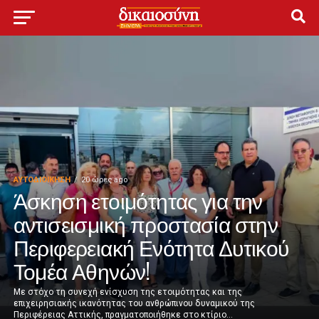
ΑΥΤΟΔΙΟΊΚΗΣΗ
20 ώρες ago
Άσκηση ετοιμότητας για την
αντισεισμική προστασία στην
Περιφερειακή Ενότητα Δυτικού
Τομέα Αθηνών!
Με στόχο τη συνεχή ενίσχυση της ετοιμότητας και της
επιχειρησιακής ικανότητας του ανθρώπινου δυναμικού της
Περιφέρειας Αττικής, πραγματοποιήθηκε στο κτίριο...