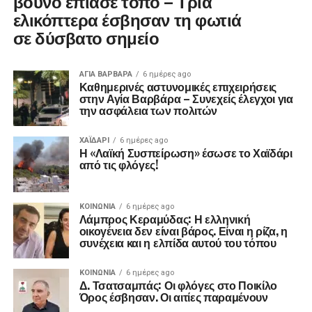
βουνό έπιασε τόπο – Τρία
ελικόπτερα έσβησαν τη φωτιά
σε δύσβατο σημείο
ΑΓΙΑ ΒΑΡΒΑΡΑ
6 ημέρες ago
Καθημερινές αστυνομικές επιχειρήσεις
στην Αγία Βαρβάρα – Συνεχείς έλεγχοι για
την ασφάλεια των πολιτών
ΧΑΪΔΑΡΙ
6 ημέρες ago
Η «Λαϊκή Συσπείρωση» έσωσε το Χαϊδάρι
από τις φλόγες!
ΚΟΙΝΩΝΊΑ
6 ημέρες ago
Λάμπρος Κεραμύδας: Η ελληνική
οικογένεια δεν είναι βάρος. Είναι η ρίζα, η
συνέχεια και η ελπίδα αυτού του τόπου
ΚΟΙΝΩΝΊΑ
6 ημέρες ago
Δ. Τσατσαμπάς: Οι φλόγες στο Ποικίλο
Όρος έσβησαν. Οι αιτίες παραμένουν