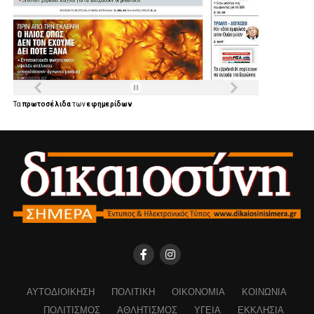
Τα
πρωτοσέλιδα
των
εφημερίδων
ΑΥΤΟΔΙΟΊΚΗΣΗ
ΠΟΛΙΤΙΚΉ
ΟΙΚΟΝΟΜΊΑ
ΚΟΙΝΩΝΊΑ
ΠΟΛΙΤΙΣΜΌΣ
ΑΘΛΗΤΙΣΜΌΣ
ΥΓΕΊΑ
ΕΚΚΛΗΣΊΑ