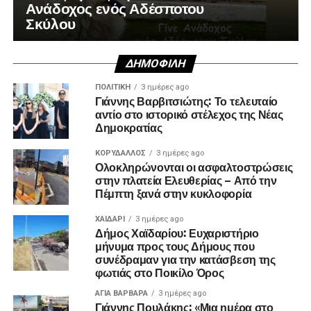
Ανάδοχος ενός Αδέσποτου
Σκύλου
ΔΗΜΟΦΙΛΉ
ΠΟΛΙΤΙΚΉ
3 ημέρες ago
Γιάννης Βαρβιτσιώτης: Το τελευταίο
αντίο στο ιστορικό στέλεχος της Νέας
Δημοκρατίας
ΚΟΡΥΔΑΛΛΟΣ
3 ημέρες ago
Ολοκληρώνονται οι ασφαλτοστρώσεις
στην πλατεία Ελευθερίας – Από την
Πέμπτη ξανά στην κυκλοφορία
ΧΑΪΔΑΡΙ
3 ημέρες ago
Δήμος Χαϊδαρίου: Ευχαριστήριο
μήνυμα προς τους Δήμους που
συνέδραμαν για την κατάσβεση της
φωτιάς στο Ποικίλο Όρος
ΑΓΙΑ ΒΑΡΒΑΡΑ
3 ημέρες ago
Γιάννης Πουλάκης: «Μια ημέρα στο