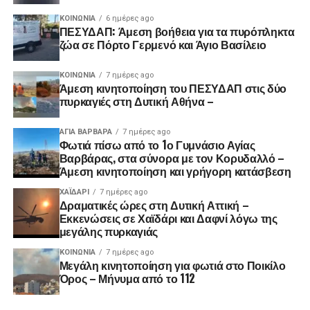
ΚΟΙΝΩΝΊΑ
6 ημέρες ago
ΠΕΣΥΔΑΠ: Άμεση βοήθεια για τα πυρόπληκτα
ζώα σε Πόρτο Γερμενό και Άγιο Βασίλειο
ΚΟΙΝΩΝΊΑ
7 ημέρες ago
Άμεση κινητοποίηση του ΠΕΣΥΔΑΠ στις δύο
πυρκαγιές στη Δυτική Αθήνα –
ΑΓΙΑ ΒΑΡΒΑΡΑ
7 ημέρες ago
Φωτιά πίσω από το 1ο Γυμνάσιο Αγίας
Βαρβάρας, στα σύνορα με τον Κορυδαλλό –
Άμεση κινητοποίηση και γρήγορη κατάσβεση
ΧΑΪΔΑΡΙ
7 ημέρες ago
Δραματικές ώρες στη Δυτική Αττική –
Εκκενώσεις σε Χαϊδάρι και Δαφνί λόγω της
μεγάλης πυρκαγιάς
ΚΟΙΝΩΝΊΑ
7 ημέρες ago
Μεγάλη κινητοποίηση για φωτιά στο Ποικίλο
Όρος – Μήνυμα από το 112