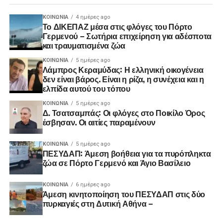
ΚΟΙΝΩΝΊΑ
4 ημέρες ago
Το ΔΙΚΕΠΑΖ μέσα στις φλόγες του Πόρτο
Γερμενού – Σωτήρια επιχείρηση για αδέσποτα
και τραυματισμένα ζώα
ΚΟΙΝΩΝΊΑ
5 ημέρες ago
Λάμπρος Κεραμύδας: Η ελληνική οικογένεια
δεν είναι βάρος. Είναι η ρίζα, η συνέχεια και η
ελπίδα αυτού του τόπου
ΚΟΙΝΩΝΊΑ
5 ημέρες ago
Δ. Τσατσαμπάς: Οι φλόγες στο Ποικίλο Όρος
έσβησαν. Οι αιτίες παραμένουν
ΚΟΙΝΩΝΊΑ
5 ημέρες ago
ΠΕΣΥΔΑΠ: Άμεση βοήθεια για τα πυρόπληκτα
ζώα σε Πόρτο Γερμενό και Άγιο Βασίλειο
ΚΟΙΝΩΝΊΑ
6 ημέρες ago
Άμεση κινητοποίηση του ΠΕΣΥΔΑΠ στις δύο
πυρκαγιές στη Δυτική Αθήνα –