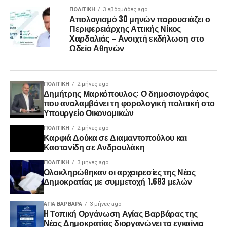
ΠΟΛΙΤΙΚΉ
3 εβδομάδες ago
Απολογισμό 30 μηνών παρουσιάζει ο
Περιφερειάρχης Αττικής Νίκος
Χαρδαλιάς – Ανοιχτή εκδήλωση στο
Ωδείο Αθηνών
ΠΟΛΙΤΙΚΉ
2 μήνες ago
Δημήτρης Μαρκόπουλος: Ο δημοσιογράφος
που αναλαμβάνει τη φορολογική πολιτική στο
Υπουργείο Οικονομικών
ΠΟΛΙΤΙΚΉ
2 μήνες ago
Καρφιά Δούκα σε Διαμαντοπούλου και
Καστανίδη σε Ανδρουλάκη
ΠΟΛΙΤΙΚΉ
3 μήνες ago
Ολοκληρώθηκαν οι αρχαιρεσίες της Νέας
Δημοκρατίας με συμμετοχή 1.683 μελών
ΑΓΙΑ ΒΑΡΒΑΡΑ
3 μήνες ago
H Τοπική Οργάνωση Αγίας Βαρβάρας της
Νέας Δημοκρατίας διοργανώνει τα εγκαίνια