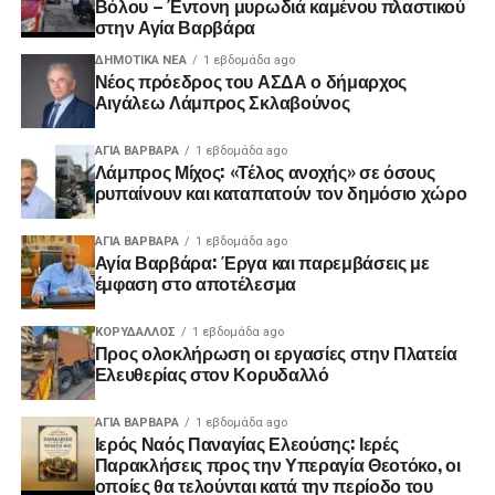
Βόλου – Έντονη μυρωδιά καμένου πλαστικού
στην Αγία Βαρβάρα
ΔΗΜΟΤΙΚΆ ΝΈΑ
1 εβδομάδα ago
Νέος πρόεδρος του ΑΣΔΑ ο δήμαρχος
Αιγάλεω Λάμπρος Σκλαβούνος
ΑΓΙΑ ΒΑΡΒΑΡΑ
1 εβδομάδα ago
Λάμπρος Μίχος: «Τέλος ανοχής» σε όσους
ρυπαίνουν και καταπατούν τον δημόσιο χώρο
ΑΓΙΑ ΒΑΡΒΑΡΑ
1 εβδομάδα ago
Αγία Βαρβάρα: Έργα και παρεμβάσεις με
έμφαση στο αποτέλεσμα
ΚΟΡΥΔΑΛΛΟΣ
1 εβδομάδα ago
Προς ολοκλήρωση οι εργασίες στην Πλατεία
Ελευθερίας στον Κορυδαλλό
ΑΓΙΑ ΒΑΡΒΑΡΑ
1 εβδομάδα ago
Ιερός Ναός Παναγίας Ελεούσης: Ιερές
Παρακλήσεις προς την Υπεραγία Θεοτόκο, οι
οποίες θα τελούνται κατά την περίοδο του