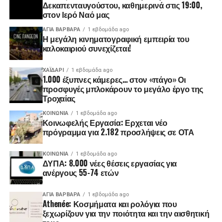
Δεκαπενταυγούστου, καθημερινά στις 19:00,
στον Ιερό Ναό μας
ΑΓΙΑ ΒΑΡΒΑΡΑ
1 εβδομάδα ago
Η μεγάλη κινηματογραφική εμπειρία του
καλοκαιριού συνεχίζεται!
ΧΑΪΔΑΡΙ
1 εβδομάδα ago
1.000 έξυπνες κάμερες… στον «πάγο» Οι
προσφυγές μπλοκάρουν το μεγάλο έργο της
Τροχαίας
ΚΟΙΝΩΝΊΑ
1 εβδομάδα ago
Κοινωφελής Εργασία: Ερχεται νέο
πρόγραμμα για 2.182 προσλήψεις σε ΟΤΑ
ΚΟΙΝΩΝΊΑ
1 εβδομάδα ago
ΔΥΠΑ: 8.000 νέες θέσεις εργασίας για
ανέργους 55-74 ετών
ΑΓΙΑ ΒΑΡΒΑΡΑ
1 εβδομάδα ago
Athenée: Κοσμήματα και ρολόγια που
ξεχωρίζουν για την ποιότητα και την αισθητική