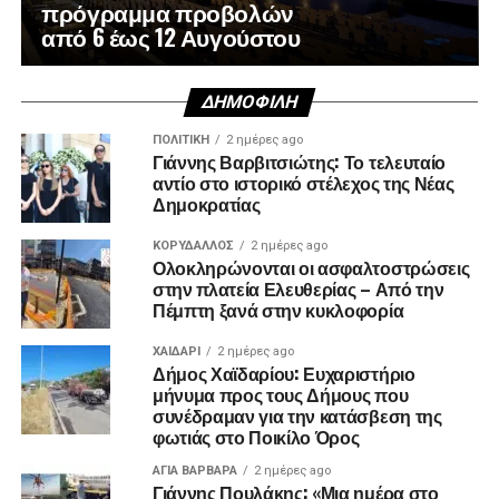
πρόγραμμα προβολών
από 6 έως 12 Αυγούστου
ΔΗΜΟΦΙΛΉ
ΠΟΛΙΤΙΚΉ
2 ημέρες ago
Γιάννης Βαρβιτσιώτης: Το τελευταίο
αντίο στο ιστορικό στέλεχος της Νέας
Δημοκρατίας
ΚΟΡΥΔΑΛΛΟΣ
2 ημέρες ago
Ολοκληρώνονται οι ασφαλτοστρώσεις
στην πλατεία Ελευθερίας – Από την
Πέμπτη ξανά στην κυκλοφορία
ΧΑΪΔΑΡΙ
2 ημέρες ago
Δήμος Χαϊδαρίου: Ευχαριστήριο
μήνυμα προς τους Δήμους που
συνέδραμαν για την κατάσβεση της
φωτιάς στο Ποικίλο Όρος
ΑΓΙΑ ΒΑΡΒΑΡΑ
2 ημέρες ago
Γιάννης Πουλάκης: «Μια ημέρα στο