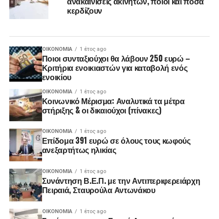
ανακαινίσεις ακινήτων, ποιοι και πόσα
κερδίζουν
ΟΙΚΟΝΟΜΊΑ
1 έτος ago
Ποιοι συνταξιούχοι θα λάβουν 250 ευρώ –
Κριτήρια ενοικιαστών για καταβολή ενός
ενοικίου
ΟΙΚΟΝΟΜΊΑ
1 έτος ago
Κοινωνικό Μέρισμα: Αναλυτικά τα μέτρα
στήριξης & οι δικαιούχοι (πίνακες)
ΟΙΚΟΝΟΜΊΑ
1 έτος ago
Επίδομα 391 ευρώ σε όλους τους κωφούς
ανεξαρτήτως ηλικίας
ΟΙΚΟΝΟΜΊΑ
1 έτος ago
Συνάντηση Β.Ε.Π. με την Αντιπεριφερειάρχη
Πειραιά, Σταυρούλα Αντωνάκου
ΟΙΚΟΝΟΜΊΑ
1 έτος ago