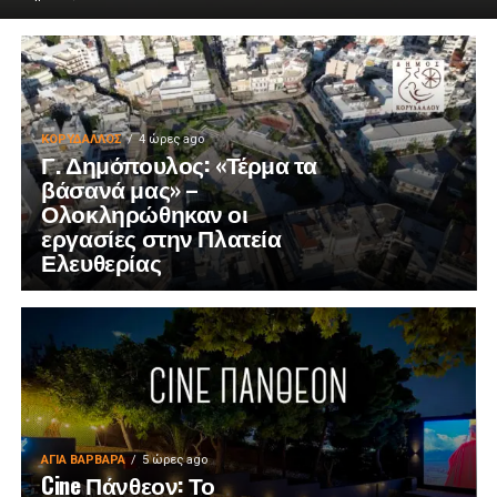
ΚΟΡΥΔΑΛΛΟΣ
4 ώρες ago
Γ. Δημόπουλος: «Τέρμα τα
βάσανά μας» –
Ολοκληρώθηκαν οι
εργασίες στην Πλατεία
Ελευθερίας
ΑΓΙΑ ΒΑΡΒΑΡΑ
5 ώρες ago
Cine Πάνθεον: Το