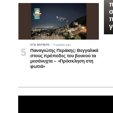
π
σ
π
γ
ΑΓΙΑ ΒΑΡΒΑΡΑ
3 ημέρες ago
Παναγιώτης Περάκης: Βεγγαλικά
στους πρόποδες του βουνού τα
μεσάνυχτα – «Πρόσκληση στη
φωτιά»