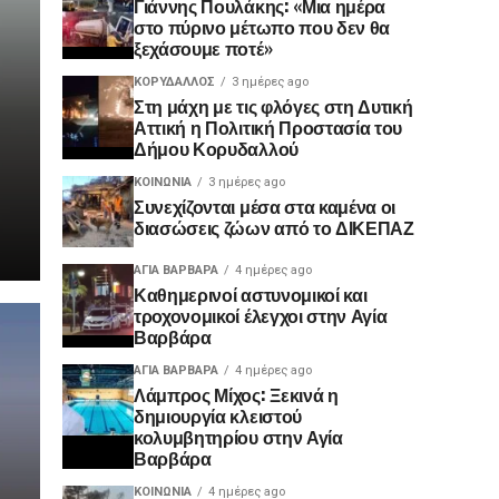
Γιάννης Πουλάκης: «Μια ημέρα
στο πύρινο μέτωπο που δεν θα
ξεχάσουμε ποτέ»
ΚΟΡΥΔΑΛΛΟΣ
3 ημέρες ago
Στη μάχη με τις φλόγες στη Δυτική
Αττική η Πολιτική Προστασία του
Δήμου Κορυδαλλού
ΚΟΙΝΩΝΊΑ
3 ημέρες ago
Συνεχίζονται μέσα στα καμένα οι
διασώσεις ζώων από το ΔΙΚΕΠΑΖ
ΑΓΙΑ ΒΑΡΒΑΡΑ
4 ημέρες ago
Καθημερινοί αστυνομικοί και
τροχονομικοί έλεγχοι στην Αγία
Βαρβάρα
ΑΓΙΑ ΒΑΡΒΑΡΑ
4 ημέρες ago
Λάμπρος Μίχος: Ξεκινά η
δημιουργία κλειστού
κολυμβητηρίου στην Αγία
Βαρβάρα
ΚΟΙΝΩΝΊΑ
4 ημέρες ago