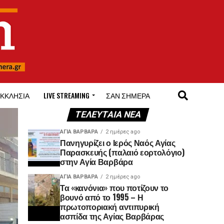
ΚΚΛΗΣΊΑ
LIVE STREAMING
ΣΑΝ ΣΉΜΕΡΑ
ΤΕΛΕΥΤΑΊΑ ΝΈΑ
ΑΓΙΑ ΒΑΡΒΑΡΑ
2 ημέρες ago
Πανηγυρίζει ο Ιερός Ναός Αγίας
Παρασκευής (παλαιό εορτολόγιο)
στην Αγία Βαρβάρα
ΑΓΙΑ ΒΑΡΒΑΡΑ
2 ημέρες ago
Τα «κανόνια» που ποτίζουν το
βουνό από το 1995 – Η
πρωτοποριακή αντιπυρική
ασπίδα της Αγίας Βαρβάρας