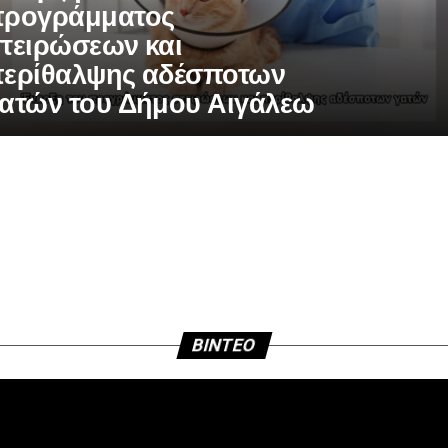
ρογράμματος
τειρώσεων και
ερίθαλψης αδέσποτων
ατών του Δήμου Αιγάλεω
BINTEO