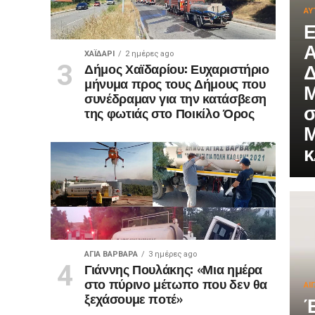
ΑΥ
Ε
Α
ΧΑΪΔΑΡΙ
2 ημέρες ago
Δ
Δήμος Χαϊδαρίου: Ευχαριστήριο
μήνυμα προς τους Δήμους που
Μ
συνέδραμαν για την κατάσβεση
σ
της φωτιάς στο Ποικίλο Όρος
Μ
κ
ΑΓΙΑ ΒΑΡΒΑΡΑ
3 ημέρες ago
Γιάννης Πουλάκης: «Μια ημέρα
στο πύρινο μέτωπο που δεν θα
ΑΙ
ξεχάσουμε ποτέ»
Έ