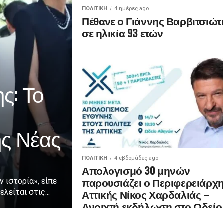
ΠΟΛΙΤΙΚΉ
4 ημέρες ago
Πέθανε ο Γιάννης Βαρβιτσιώτ
σε ηλικία 93 ετών
ς: Το
ης Νέας
ΠΟΛΙΤΙΚΉ
4 εβδομάδες ago
Απολογισμό 30 μηνών
παρουσιάζει ο Περιφερειάρχ
ν ιστορία», είπε
Αττικής Νίκος Χαρδαλιάς –
λείται στις...
Ανοιχτή εκδήλωση στο Ωδείο
Αθηνών