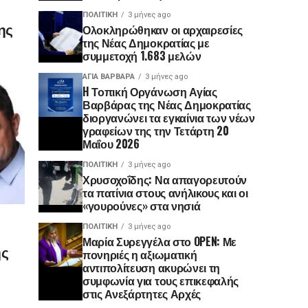
ΠΟΛΙΤΙΚΉ
3 μήνες ago
ης
Ολοκληρώθηκαν οι αρχαιρεσίες
της Νέας Δημοκρατίας με
συμμετοχή 1.683 μελών
ΑΓΙΑ ΒΑΡΒΑΡΑ
3 μήνες ago
H Τοπική Οργάνωση Αγίας
Βαρβάρας της Νέας Δημοκρατίας
διοργανώνει τα εγκαίνια των νέων
γραφείων της την Τετάρτη 20
Μαΐου 2026
ΠΟΛΙΤΙΚΉ
3 μήνες ago
Χρυσοχοΐδης: Να απαγορευτούν
τα πατίνια στους ανήλικους και οι
«γουρούνες» στα νησιά
ΠΟΛΙΤΙΚΉ
3 μήνες ago
Μαρία Συρεγγέλα στο OPEN: Με
ης
πονηριές η αξιωματική
αντιπολίτευση ακυρώνει τη
συμφωνία για τους επικεφαλής
στις Ανεξάρτητες Αρχές