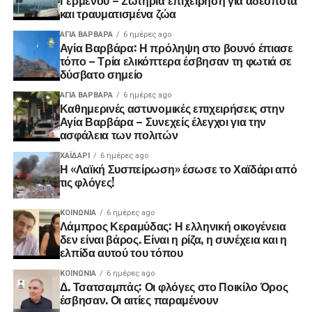
και τραυματισμένα ζώα
ΑΓΙΑ ΒΑΡΒΑΡΑ
6 ημέρες ago
Αγία Βαρβάρα: Η πρόληψη στο βουνό έπιασε
τόπο – Τρία ελικόπτερα έσβησαν τη φωτιά σε
δύσβατο σημείο
ΑΓΙΑ ΒΑΡΒΑΡΑ
6 ημέρες ago
Καθημερινές αστυνομικές επιχειρήσεις στην
Αγία Βαρβάρα – Συνεχείς έλεγχοι για την
ασφάλεια των πολιτών
ΧΑΪΔΑΡΙ
6 ημέρες ago
Η «Λαϊκή Συσπείρωση» έσωσε το Χαϊδάρι από
τις φλόγες!
ΚΟΙΝΩΝΊΑ
6 ημέρες ago
Λάμπρος Κεραμύδας: Η ελληνική οικογένεια
δεν είναι βάρος. Είναι η ρίζα, η συνέχεια και η
ελπίδα αυτού του τόπου
ΚΟΙΝΩΝΊΑ
6 ημέρες ago
Δ. Τσατσαμπάς: Οι φλόγες στο Ποικίλο Όρος
έσβησαν. Οι αιτίες παραμένουν