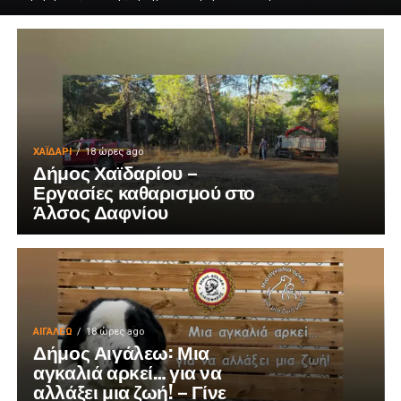
ΧΑΪΔΑΡΙ
18 ώρες ago
Δήμος Χαϊδαρίου –
Εργασίες καθαρισμού στο
Άλσος Δαφνίου
ΑΙΓΑΛΕΩ
18 ώρες ago
Δήμος Αιγάλεω: Μια
αγκαλιά αρκεί… για να
αλλάξει μια ζωή! – Γίνε