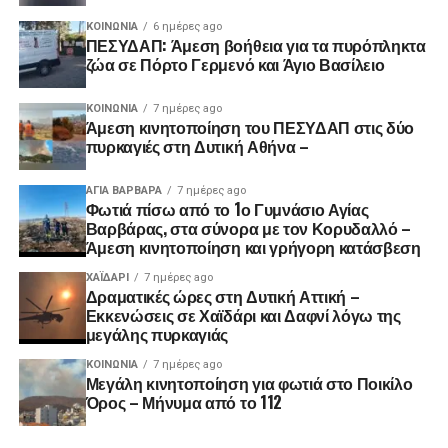
ΚΟΙΝΩΝΊΑ
6 ημέρες ago
ΠΕΣΥΔΑΠ: Άμεση βοήθεια για τα πυρόπληκτα
ζώα σε Πόρτο Γερμενό και Άγιο Βασίλειο
ΚΟΙΝΩΝΊΑ
7 ημέρες ago
Άμεση κινητοποίηση του ΠΕΣΥΔΑΠ στις δύο
πυρκαγιές στη Δυτική Αθήνα –
ΑΓΙΑ ΒΑΡΒΑΡΑ
7 ημέρες ago
Φωτιά πίσω από το 1ο Γυμνάσιο Αγίας
Βαρβάρας, στα σύνορα με τον Κορυδαλλό –
Άμεση κινητοποίηση και γρήγορη κατάσβεση
ΧΑΪΔΑΡΙ
7 ημέρες ago
Δραματικές ώρες στη Δυτική Αττική –
Εκκενώσεις σε Χαϊδάρι και Δαφνί λόγω της
μεγάλης πυρκαγιάς
ΚΟΙΝΩΝΊΑ
7 ημέρες ago
Μεγάλη κινητοποίηση για φωτιά στο Ποικίλο
Όρος – Μήνυμα από το 112