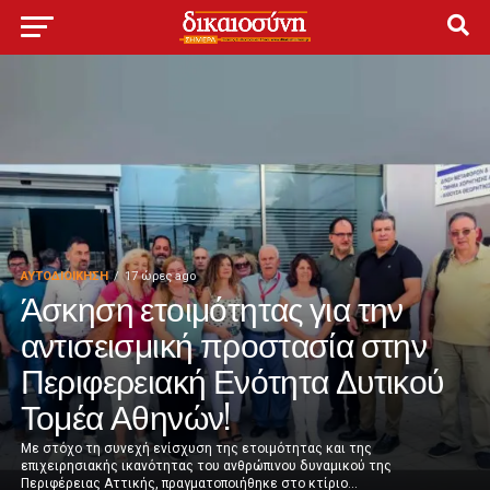
ΑΥΤΟΔΙΟΊΚΗΣΗ
17 ώρες ago
Άσκηση ετοιμότητας για την
αντισεισμική προστασία στην
Περιφερειακή Ενότητα Δυτικού
Τομέα Αθηνών!
Με στόχο τη συνεχή ενίσχυση της ετοιμότητας και της
επιχειρησιακής ικανότητας του ανθρώπινου δυναμικού της
Περιφέρειας Αττικής, πραγματοποιήθηκε στο κτίριο...