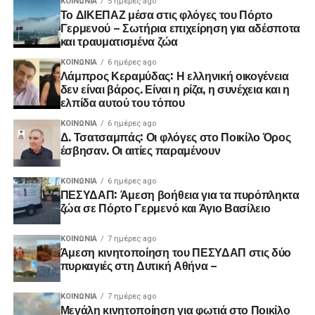
ΚΟΙΝΩΝΊΑ
5 ημέρες ago
Το ΔΙΚΕΠΑΖ μέσα στις φλόγες του Πόρτο
Γερμενού – Σωτήρια επιχείρηση για αδέσποτα
και τραυματισμένα ζώα
ΚΟΙΝΩΝΊΑ
6 ημέρες ago
Λάμπρος Κεραμύδας: Η ελληνική οικογένεια
δεν είναι βάρος. Είναι η ρίζα, η συνέχεια και η
ελπίδα αυτού του τόπου
ΚΟΙΝΩΝΊΑ
6 ημέρες ago
Δ. Τσατσαμπάς: Οι φλόγες στο Ποικίλο Όρος
έσβησαν. Οι αιτίες παραμένουν
ΚΟΙΝΩΝΊΑ
6 ημέρες ago
ΠΕΣΥΔΑΠ: Άμεση βοήθεια για τα πυρόπληκτα
ζώα σε Πόρτο Γερμενό και Άγιο Βασίλειο
ΚΟΙΝΩΝΊΑ
7 ημέρες ago
Άμεση κινητοποίηση του ΠΕΣΥΔΑΠ στις δύο
πυρκαγιές στη Δυτική Αθήνα –
ΚΟΙΝΩΝΊΑ
7 ημέρες ago
Μεγάλη κινητοποίηση για φωτιά στο Ποικίλο