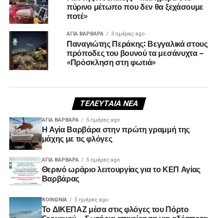
πύρινο μέτωπο που δεν θα ξεχάσουμε
ποτέ»
ΑΓΙΑ ΒΑΡΒΑΡΑ
3 ημέρες ago
Παναγιώτης Περάκης: Βεγγαλικά στους
πρόποδες του βουνού τα μεσάνυχτα –
«Πρόσκληση στη φωτιά»
ΤΕΛΕΥΤΑΊΑ ΝΈΑ
ΑΓΙΑ ΒΑΡΒΑΡΑ
5 ημέρες ago
Η Αγία Βαρβάρα στην πρώτη γραμμή της
μάχης με τις φλόγες
ΑΓΙΑ ΒΑΡΒΑΡΑ
5 ημέρες ago
Θερινό ωράριο λειτουργίας για το ΚΕΠ Αγίας
Βαρβάρας
ΚΟΙΝΩΝΊΑ
5 ημέρες ago
Το ΔΙΚΕΠΑΖ μέσα στις φλόγες του Πόρτο
Γερμενού – Σωτήρια επιχείρηση για αδέσποτα