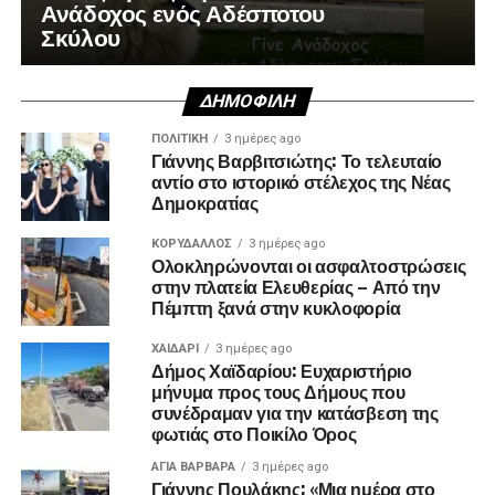
Ανάδοχος ενός Αδέσποτου
Σκύλου
ΔΗΜΟΦΙΛΉ
ΠΟΛΙΤΙΚΉ
3 ημέρες ago
Γιάννης Βαρβιτσιώτης: Το τελευταίο
αντίο στο ιστορικό στέλεχος της Νέας
Δημοκρατίας
ΚΟΡΥΔΑΛΛΟΣ
3 ημέρες ago
Ολοκληρώνονται οι ασφαλτοστρώσεις
στην πλατεία Ελευθερίας – Από την
Πέμπτη ξανά στην κυκλοφορία
ΧΑΪΔΑΡΙ
3 ημέρες ago
Δήμος Χαϊδαρίου: Ευχαριστήριο
μήνυμα προς τους Δήμους που
συνέδραμαν για την κατάσβεση της
φωτιάς στο Ποικίλο Όρος
ΑΓΙΑ ΒΑΡΒΑΡΑ
3 ημέρες ago
Γιάννης Πουλάκης: «Μια ημέρα στο