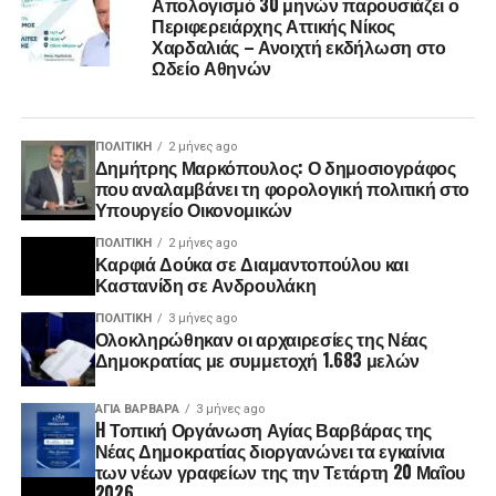
Απολογισμό 30 μηνών παρουσιάζει ο
Περιφερειάρχης Αττικής Νίκος
Χαρδαλιάς – Ανοιχτή εκδήλωση στο
Ωδείο Αθηνών
ΠΟΛΙΤΙΚΉ
2 μήνες ago
Δημήτρης Μαρκόπουλος: Ο δημοσιογράφος
που αναλαμβάνει τη φορολογική πολιτική στο
Υπουργείο Οικονομικών
ΠΟΛΙΤΙΚΉ
2 μήνες ago
Καρφιά Δούκα σε Διαμαντοπούλου και
Καστανίδη σε Ανδρουλάκη
ΠΟΛΙΤΙΚΉ
3 μήνες ago
Ολοκληρώθηκαν οι αρχαιρεσίες της Νέας
Δημοκρατίας με συμμετοχή 1.683 μελών
ΑΓΙΑ ΒΑΡΒΑΡΑ
3 μήνες ago
H Τοπική Οργάνωση Αγίας Βαρβάρας της
Νέας Δημοκρατίας διοργανώνει τα εγκαίνια
των νέων γραφείων της την Τετάρτη 20 Μαΐου
2026