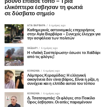
βουνό έπιασε τόπο – Τρία
ελικόπτερα έσβησαν τη φωτιά
σε δύσβατο σημείο
ΑΓΙΑ ΒΑΡΒΑΡΑ
6 ημέρες ago
Καθημερινές αστυνομικές επιχειρήσεις
στην Αγία Βαρβάρα – Συνεχείς έλεγχοι για
την ασφάλεια των πολιτών
ΧΑΪΔΑΡΙ
6 ημέρες ago
Η «Λαϊκή Συσπείρωση» έσωσε το Χαϊδάρι
από τις φλόγες!
ΚΟΙΝΩΝΊΑ
6 ημέρες ago
Λάμπρος Κεραμύδας: Η ελληνική
οικογένεια δεν είναι βάρος. Είναι η ρίζα, η
συνέχεια και η ελπίδα αυτού του τόπου
ΚΟΙΝΩΝΊΑ
6 ημέρες ago
Δ. Τσατσαμπάς: Οι φλόγες στο Ποικίλο
Όρος έσβησαν. Οι αιτίες παραμένουν