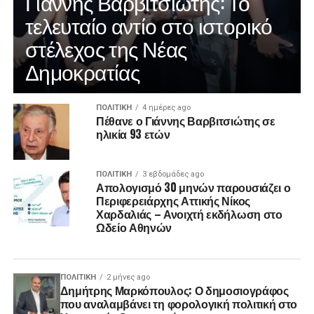
Γιάννης Βαρβιτσιώτης: Το
τελευταίο αντίο στο ιστορικό
στέλεχος της Νέας
Δημοκρατίας
ΠΟΛΙΤΙΚΉ
4 ημέρες ago
Πέθανε ο Γιάννης Βαρβιτσιώτης σε
ηλικία 93 ετών
ΠΟΛΙΤΙΚΉ
3 εβδομάδες ago
Απολογισμό 30 μηνών παρουσιάζει ο
Περιφερειάρχης Αττικής Νίκος
Χαρδαλιάς – Ανοιχτή εκδήλωση στο
Ωδείο Αθηνών
ΠΟΛΙΤΙΚΉ
2 μήνες ago
Δημήτρης Μαρκόπουλος: Ο δημοσιογράφος
που αναλαμβάνει τη φορολογική πολιτική στο