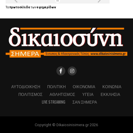
Τα
πρωτοσέλιδα
των
εφημερίδων
ΑΥΤΟΔΙΟΊΚΗΣΗ
ΠΟΛΙΤΙΚΉ
ΟΙΚΟΝΟΜΊΑ
ΚΟΙΝΩΝΊΑ
ΠΟΛΙΤΙΣΜΌΣ
ΑΘΛΗΤΙΣΜΌΣ
ΥΓΕΊΑ
ΕΚΚΛΗΣΊΑ
LIVE STREAMING
ΣΑΝ ΣΉΜΕΡΑ
Copyright © Dikaiosinisimera.gr 2026