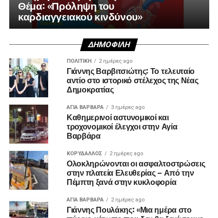
Θέμα: «Πρόληψη του
καρδιαγγειακού κινδύνου»
ΔΗΜΟΦΙΛΉ
ΠΟΛΙΤΙΚΉ
2 ημέρες ago
Γιάννης Βαρβιτσιώτης: Το τελευταίο
αντίο στο ιστορικό στέλεχος της Νέας
Δημοκρατίας
ΑΓΙΑ ΒΑΡΒΑΡΑ
3 ημέρες ago
Καθημερινοί αστυνομικοί και
τροχονομικοί έλεγχοι στην Αγία
Βαρβάρα
ΚΟΡΥΔΑΛΛΟΣ
2 ημέρες ago
Ολοκληρώνονται οι ασφαλτοστρώσεις
στην πλατεία Ελευθερίας – Από την
Πέμπτη ξανά στην κυκλοφορία
ΑΓΙΑ ΒΑΡΒΑΡΑ
2 ημέρες ago
Γιάννης Πουλάκης: «Μια ημέρα στο