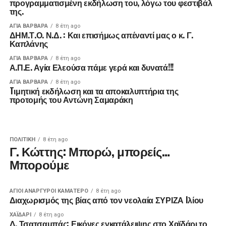
προγραμματισμένη εκδήλωση του, λόγω του φεστιβάλ
της.
ΑΓΙΑ ΒΑΡΒΑΡΑ
8 έτη ago
ΔΗΜ.Τ.Ο. Ν.Δ. : Και επισήμως απέναντί μας ο κ. Γ.
Καπλάνης
ΑΓΙΑ ΒΑΡΒΑΡΑ
8 έτη ago
Α.Π.Ε. Αγία Ελεούσα πάμε γερά και δυνατά!!!
ΑΓΙΑ ΒΑΡΒΑΡΑ
8 έτη ago
Tιμητική εκδήλωση και τα αποκαλυπτήρια της
προτομής του Αντώνη Σαμαράκη
ΠΟΛΙΤΙΚΉ
8 έτη ago
Γ. Κώττης: Μπορώ, μπορείς…
Μπορούμε
ΑΓΙΟΙ ΑΝΑΡΓΥΡΟΙ ΚΑΜΑΤΕΡΟ
8 έτη ago
Διαχωρισμός της βίας από τον νεολαία ΣΥΡΙΖΑ Iλίου
ΧΑΪΔΑΡΙ
8 έτη ago
Δ. Τσατσαμπάς: Εικόνες εγκατάλειψης στο Χαϊδάρι το