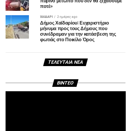
πύρινο μέτωπο που δεν θα ξεχάσουμε
ποτέ»
ΧΑΪΔΑΡΙ
2 ημέρες ago
Δήμος Χαϊδαρίου: Ευχαριστήριο
μήνυμα προς τους Δήμους που
συνέδραμαν για την κατάσβεση της
φωτιάς στο Ποικίλο Όρος
ΤΕΛΕΥΤΑΊΑ ΝΈΑ
Πρ
BINTEO
Αν
Βί