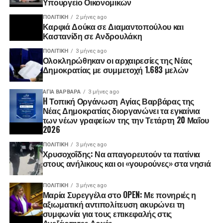
Υπουργείο Οικονομικών
ΠΟΛΙΤΙΚΉ
2 μήνες ago
Καρφιά Δούκα σε Διαμαντοπούλου και
Καστανίδη σε Ανδρουλάκη
ΠΟΛΙΤΙΚΉ
3 μήνες ago
Ολοκληρώθηκαν οι αρχαιρεσίες της Νέας
Δημοκρατίας με συμμετοχή 1.683 μελών
ΑΓΙΑ ΒΑΡΒΑΡΑ
3 μήνες ago
H Τοπική Οργάνωση Αγίας Βαρβάρας της
Νέας Δημοκρατίας διοργανώνει τα εγκαίνια
των νέων γραφείων της την Τετάρτη 20 Μαΐου
2026
ΠΟΛΙΤΙΚΉ
3 μήνες ago
Χρυσοχοΐδης: Να απαγορευτούν τα πατίνια
στους ανήλικους και οι «γουρούνες» στα νησιά
ΠΟΛΙΤΙΚΉ
3 μήνες ago
Μαρία Συρεγγέλα στο OPEN: Με πονηριές η
αξιωματική αντιπολίτευση ακυρώνει τη
συμφωνία για τους επικεφαλής στις
Ανεξάρτητες Αρχές