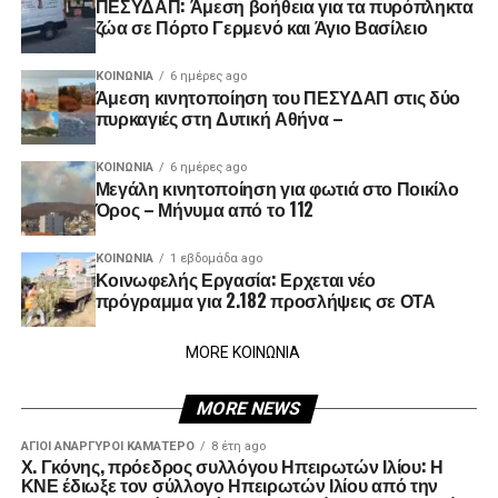
ΠΕΣΥΔΑΠ: Άμεση βοήθεια για τα πυρόπληκτα
ζώα σε Πόρτο Γερμενό και Άγιο Βασίλειο
ΚΟΙΝΩΝΊΑ
6 ημέρες ago
Άμεση κινητοποίηση του ΠΕΣΥΔΑΠ στις δύο
πυρκαγιές στη Δυτική Αθήνα –
ΚΟΙΝΩΝΊΑ
6 ημέρες ago
Μεγάλη κινητοποίηση για φωτιά στο Ποικίλο
Όρος – Μήνυμα από το 112
ΚΟΙΝΩΝΊΑ
1 εβδομάδα ago
Κοινωφελής Εργασία: Ερχεται νέο
πρόγραμμα για 2.182 προσλήψεις σε ΟΤΑ
MORE ΚΟΙΝΩΝΙΑ
MORE NEWS
ΑΓΙΟΙ ΑΝΑΡΓΥΡΟΙ ΚΑΜΑΤΕΡΟ
8 έτη ago
Χ. Γκόνης, πρόεδρος συλλόγου Ηπειρωτών Ιλίου: Η
ΚΝΕ έδιωξε τον σύλλογο Ηπειρωτών Ιλίου από την