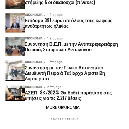
στήριξης & οι δικαιούχοι (πίνακες)
ΟΙΚΟΝΟΜΊΑ
1 έτος ago
Επίδομα 391 ευρώ σε όλους τους κωφούς
ανεξαρτήτως ηλικίας
ΟΙΚΟΝΟΜΊΑ
1 έτος ago
Συνάντηση Β.Ε.Π. με την Αντιπεριφερειάρχη
Πειραιά, Σταυρούλα Αντωνάκου
ΟΙΚΟΝΟΜΊΑ
1 έτος ago
Συνάντηση με τον Γενικό Αστυνομικό
Διευθυντή Πειραιά Ταξίαρχο Αριστείδη
Λυμπεράτο
ΟΙΚΟΝΟΜΊΑ
2 έτη ago
ΑΣΕΠ -8Κ/2024: Θα δοθεί παράταση στις
αιτήσεις για τις 2.217 θέσεις
MORE ΟΙΚΟΝΟΜΙΑ
ADVERTISEMENT