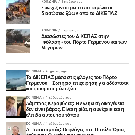
ΚΟΙΝΩΝΊΑ
5 ημέρες ago
Συνεχίζονται μέσα στα καμένα οι
διασώσεις ζώων από το ΔΙΚΕΠΑΖ
ΚΟΙΝΩΝΊΑ
5 ημέρες ago
Διασώστες του ΔΙΚΕΠΑΖ στην
«κόλαση» του Πόρτο Γερμενού και των
Μεγάρων
ΚΟΙΝΩΝΊΑ
6 ημέρες ago
Το ΔΙΚΕΠΑΖ μέσα στις φλόγες του Πόρτο
Γερμενού – Σωτήρια επιχείρηση για αδέσποτα
και τραυματισμένα ζώα
ΚΟΙΝΩΝΊΑ
1 εβδομάδα ago
Λάμπρος Κεραμύδας: Η ελληνική οικογένεια
δεν είναι βάρος. Είναι η ρίζα, η συνέχεια και η
ελπίδα αυτού του τόπου
ΚΟΙΝΩΝΊΑ
1 εβδομάδα ago
Δ. Τσατσαμπάς: Οι φλόγες στο Ποικίλο Όρος