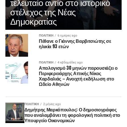
τελευταίο αντίο στο ιστορικό
στέλεχος της Νέας
Δημοκρατίας
ΠΟΛΙΤΙΚΉ
6 ημέρες ago
Πέθανε ο Γιάννης Βαρβιτσιώτης σε
ηλικία 93 ετών
ΠΟΛΙΤΙΚΉ
4 εβδομάδες ago
Απολογισμό 30 μηνών παρουσιάζει ο
Περιφερειάρχης Αττικής Νίκος
Χαρδαλιάς – Ανοιχτή εκδήλωση στο
Ωδείο Αθηνών
ΠΟΛΙΤΙΚΉ
2 μήνες ago
Δημήτρης Μαρκόπουλος: Ο δημοσιογράφος
που αναλαμβάνει τη φορολογική πολιτική στο
Υπουργείο Οικονομικών