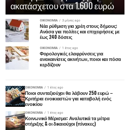
ακατάσχετου στα 1.600 ευρώ
ΟΙΚΟΝΟΜΊΑ
3 μήνες ago
Νέα ρύθμιση για χρέη στους δήμους:
Ανάσα για πολίτες και επιχειρήσεις με
έως 240 δόσεις
ΟΙΚΟΝΟΜΊΑ
1 έτος ago
Φορολογικές ελαφρύνσεις για
ανακαινίσεις ακινήτων, ποιοι και πόσα
κερδίζουν
ΟΙΚΟΝΟΜΊΑ
1 έτος ago
Ποιοι συνταξιούχοι θα λάβουν 250 ευρώ –
Κριτήρια ενοικιαστών για καταβολή ενός
ενοικίου
ΟΙΚΟΝΟΜΊΑ
1 έτος ago
Κοινωνικό Μέρισμα: Αναλυτικά τα μέτρα
στήριξης & οι δικαιούχοι (πίνακες)