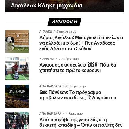
Αιγάλεω: Κάηκε μηχανάκι
ΔΗΜΟΦΙΛΉ
ΑΙΓΑΛΕΩ
2 ημέρες ago
Δήμος Αιγάλεω: Μια αγκαλιά αρκεί… για
να αλλάξει μια ζωή! – Γίνε Ανάδοχος
ενός Αδέσποτου Σκύλου
ΚΟΙΝΩΝΊΑ
2 ημέρες ago
Αγιασμός στα σχολεία 2026: Πότε θα
χτυπήσει το πρώτο κουδούνι
ΑΓΙΑ ΒΑΡΒΑΡΑ
2 ημέρες ago
Cine Πάνθεον: Το πρόγραμμα
προβολών από 6 έως 12 Αυγούστου
ΑΓΙΑ ΒΑΡΒΑΡΑ
4 ώρες ago
Από τον φόβο της γειτονιάς στη
δεκαετή καταδίκη – Όταν οι πολίτες δεν