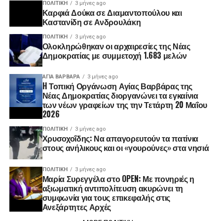
ΠΟΛΙΤΙΚΉ
3 μήνες ago
Καρφιά Δούκα σε Διαμαντοπούλου και
Καστανίδη σε Ανδρουλάκη
ΠΟΛΙΤΙΚΉ
3 μήνες ago
Ολοκληρώθηκαν οι αρχαιρεσίες της Νέας
Δημοκρατίας με συμμετοχή 1.683 μελών
ΑΓΙΑ ΒΑΡΒΑΡΑ
3 μήνες ago
H Τοπική Οργάνωση Αγίας Βαρβάρας της
Νέας Δημοκρατίας διοργανώνει τα εγκαίνια
των νέων γραφείων της την Τετάρτη 20 Μαΐου
2026
ΠΟΛΙΤΙΚΉ
3 μήνες ago
Χρυσοχοΐδης: Να απαγορευτούν τα πατίνια
στους ανήλικους και οι «γουρούνες» στα νησιά
ΠΟΛΙΤΙΚΉ
3 μήνες ago
Μαρία Συρεγγέλα στο OPEN: Με πονηριές η
αξιωματική αντιπολίτευση ακυρώνει τη
συμφωνία για τους επικεφαλής στις
Ανεξάρτητες Αρχές