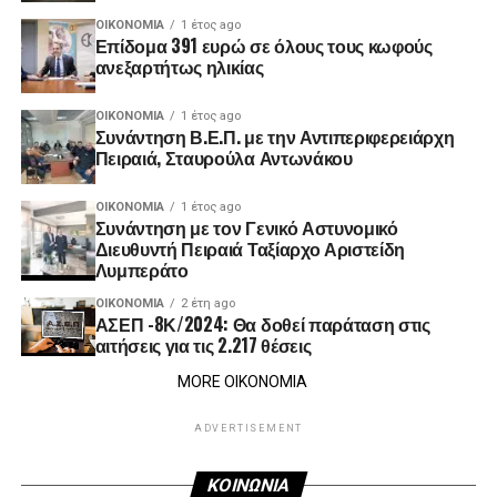
ΟΙΚΟΝΟΜΊΑ
1 έτος ago
Επίδομα 391 ευρώ σε όλους τους κωφούς
ανεξαρτήτως ηλικίας
ΟΙΚΟΝΟΜΊΑ
1 έτος ago
Συνάντηση Β.Ε.Π. με την Αντιπεριφερειάρχη
Πειραιά, Σταυρούλα Αντωνάκου
ΟΙΚΟΝΟΜΊΑ
1 έτος ago
Συνάντηση με τον Γενικό Αστυνομικό
Διευθυντή Πειραιά Ταξίαρχο Αριστείδη
Λυμπεράτο
ΟΙΚΟΝΟΜΊΑ
2 έτη ago
ΑΣΕΠ -8Κ/2024: Θα δοθεί παράταση στις
αιτήσεις για τις 2.217 θέσεις
MORE ΟΙΚΟΝΟΜΙΑ
ADVERTISEMENT
ΚΟΙΝΩΝΙΑ