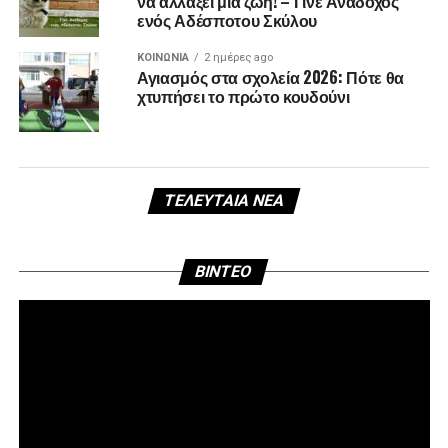
να αλλάξει μια ζωή! – Γίνε Ανάδοχος
ενός Αδέσποτου Σκύλου
ΚΟΙΝΩΝΊΑ
2 ημέρες ago
Αγιασμός στα σχολεία 2026: Πότε θα
χτυπήσει το πρώτο κουδούνι
ΤΕΛΕΥΤΑΊΑ ΝΈΑ
Πρ
BINTEO
Αν
Βί