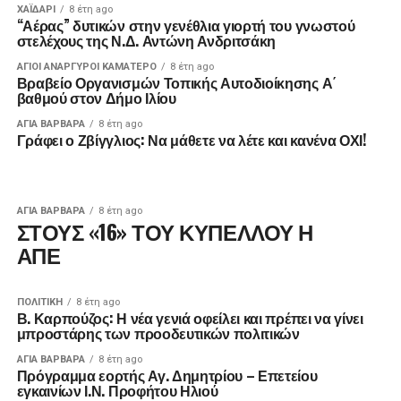
ΧΑΪΔΑΡΙ
8 έτη ago
“Αέρας” δυτικών στην γενέθλια γιορτή του γνωστού
στελέχους της Ν.Δ. Αντώνη Ανδριτσάκη
ΑΓΙΟΙ ΑΝΑΡΓΥΡΟΙ ΚΑΜΑΤΕΡΟ
8 έτη ago
Βραβείο Οργανισμών Τοπικής Αυτοδιοίκησης Α΄
βαθμού στον Δήμο Ιλίου
ΑΓΙΑ ΒΑΡΒΑΡΑ
8 έτη ago
Γράφει ο Ζβίγγλιος: Να μάθετε να λέτε και κανένα ΟΧΙ!
ΑΓΙΑ ΒΑΡΒΑΡΑ
8 έτη ago
ΣΤΟΥΣ «16» ΤΟΥ ΚΥΠΕΛΛΟΥ Η
ΑΠΕ
ΠΟΛΙΤΙΚΉ
8 έτη ago
Β. Καρπούζος: Η νέα γενιά οφείλει και πρέπει να γίνει
μπροστάρης των προοδευτικών πολιτικών
ΑΓΙΑ ΒΑΡΒΑΡΑ
8 έτη ago
Πρόγραμμα εορτής Αγ. Δημητρίου – Επετείου
εγκαινίων Ι.Ν. Προφήτου Ηλιού