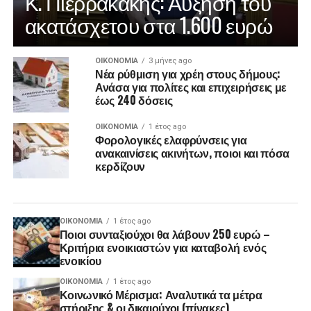
Κ. Πιερρακάκης: Αύξηση του
ακατάσχετου στα 1.600 ευρώ
ΟΙΚΟΝΟΜΊΑ
3 μήνες ago
Νέα ρύθμιση για χρέη στους δήμους:
Ανάσα για πολίτες και επιχειρήσεις με
έως 240 δόσεις
ΟΙΚΟΝΟΜΊΑ
1 έτος ago
Φορολογικές ελαφρύνσεις για
ανακαινίσεις ακινήτων, ποιοι και πόσα
κερδίζουν
ΟΙΚΟΝΟΜΊΑ
1 έτος ago
Ποιοι συνταξιούχοι θα λάβουν 250 ευρώ –
Κριτήρια ενοικιαστών για καταβολή ενός
ενοικίου
ΟΙΚΟΝΟΜΊΑ
1 έτος ago
Κοινωνικό Μέρισμα: Αναλυτικά τα μέτρα
στήριξης & οι δικαιούχοι (πίνακες)