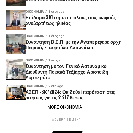
ΟΙΚΟΝΟΜΊΑ
1 έτος ago
Επίδομα 391 ευρώ σε όλους τους κωφούς
ανεξαρτήτως ηλικίας
ΟΙΚΟΝΟΜΊΑ
1 έτος ago
Συνάντηση Β.Ε.Π. με την Αντιπεριφερειάρχη
Πειραιά, Σταυρούλα Αντωνάκου
ΟΙΚΟΝΟΜΊΑ
1 έτος ago
Συνάντηση με τον Γενικό Αστυνομικό
Διευθυντή Πειραιά Ταξίαρχο Αριστείδη
Λυμπεράτο
ΟΙΚΟΝΟΜΊΑ
2 έτη ago
ΑΣΕΠ -8Κ/2024: Θα δοθεί παράταση στις
αιτήσεις για τις 2.217 θέσεις
MORE ΟΙΚΟΝΟΜΙΑ
ADVERTISEMENT