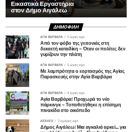
Εικαστικά Εργαστήρια
στον Δήμο Αιγάλεω
ΔΗΜΟΦΙΛΉ
ΑΓΙΑ ΒΑΡΒΑΡΑ
5 ώρες ago
Από τον φόβο της γειτονιάς στη
δεκαετή καταδίκη – Όταν οι πολίτες δεν
γυρίζουν την πλάτη
ΑΓΙΑ ΒΑΡΒΑΡΑ
5 ώρες ago
Με λαμπρότητα ο εορτασμός της Αγίας
Παρασκευής στην Αγία Βαρβάρα
ΑΓΙΑ ΒΑΡΒΑΡΑ
4 ώρες ago
Αγία Βαρβάρα: Προχωρά το νέο
πάρκινγκ – Τοποθετήθηκε η επίσημη
πινακίδα στο οικόπεδο
ΑΙΓΑΛΕΩ
2 ημέρες ago
Δήμος Αιγάλεω: Μια αγκαλιά αρκεί… για