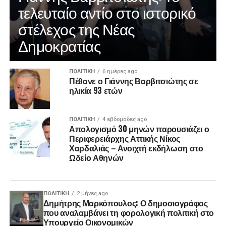
τελευταίο αντίο στο ιστορικό
στέλεχος της Νέας
Δημοκρατίας
ΠΟΛΙΤΙΚΉ
6 ημέρες ago
Πέθανε ο Γιάννης Βαρβιτσιώτης σε
ηλικία 93 ετών
ΠΟΛΙΤΙΚΉ
4 εβδομάδες ago
Απολογισμό 30 μηνών παρουσιάζει ο
Περιφερειάρχης Αττικής Νίκος
Χαρδαλιάς – Ανοιχτή εκδήλωση στο
Ωδείο Αθηνών
ΠΟΛΙΤΙΚΉ
2 μήνες ago
Δημήτρης Μαρκόπουλος: Ο δημοσιογράφος
που αναλαμβάνει τη φορολογική πολιτική στο
Υπουργείο Οικονομικών