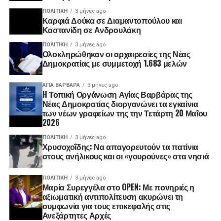
ΠΟΛΙΤΙΚΉ
3 μήνες ago
Καρφιά Δούκα σε Διαμαντοπούλου και
Καστανίδη σε Ανδρουλάκη
ΠΟΛΙΤΙΚΉ
3 μήνες ago
Ολοκληρώθηκαν οι αρχαιρεσίες της Νέας
Δημοκρατίας με συμμετοχή 1.683 μελών
ΑΓΙΑ ΒΑΡΒΑΡΑ
3 μήνες ago
H Τοπική Οργάνωση Αγίας Βαρβάρας της
Νέας Δημοκρατίας διοργανώνει τα εγκαίνια
των νέων γραφείων της την Τετάρτη 20 Μαΐου
2026
ΠΟΛΙΤΙΚΉ
3 μήνες ago
Χρυσοχοΐδης: Να απαγορευτούν τα πατίνια
στους ανήλικους και οι «γουρούνες» στα νησιά
ΠΟΛΙΤΙΚΉ
3 μήνες ago
Μαρία Συρεγγέλα στο OPEN: Με πονηριές η
αξιωματική αντιπολίτευση ακυρώνει τη
συμφωνία για τους επικεφαλής στις
Ανεξάρτητες Αρχές