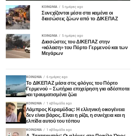
ΚΟΙΝΩΝΊΑ
5 ημέρες ago
Συνεχίζονται μέσα στα καμένα οι
διασώσεις ζώων από το ΔΙΚΕΠΑΖ
ΚΟΙΝΩΝΊΑ
5 ημέρες ago
Διασώστες του ΔΙΚΕΠΑΖ στην
«κόλαση» του Πόρτο Γερμενού και των
Μεγάρων
ΚΟΙΝΩΝΊΑ
6 ημέρες ago
Το ΔΙΚΕΠΑΖ μέσα στις φλόγες του Πόρτο
Γερμενού – Σωτήρια επιχείρηση για αδέσποτα
και τραυματισμένα ζώα
ΚΟΙΝΩΝΊΑ
1 εβδομάδα ago
Λάμπρος Κεραμύδας: Η ελληνική οικογένεια
δεν είναι βάρος. Είναι η ρίζα, η συνέχεια και η
ελπίδα αυτού του τόπου
ΚΟΙΝΩΝΊΑ
1 εβδομάδα ago
Δ. Τσατσαμπάς: Οι φλόγες στο Ποικίλο Όρος