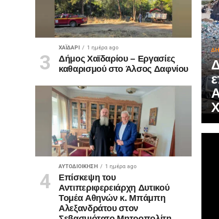
ΧΑΪΔΑΡΙ
1 ημέρα ago
ΔΗ
Δήμος Χαϊδαρίου – Εργασίες
Δ
καθαρισμού στο Άλσος Δαφνίου
ε
Α
Χ
ΑΥΤΟΔΙΟΊΚΗΣΗ
1 ημέρα ago
Επίσκεψη του
Αντιπεριφερειάρχη Δυτικού
Τομέα Αθηνών κ. Μπάμπη
Αλεξανδράτου στον
Σεβασμιότατο Μητροπολίτη