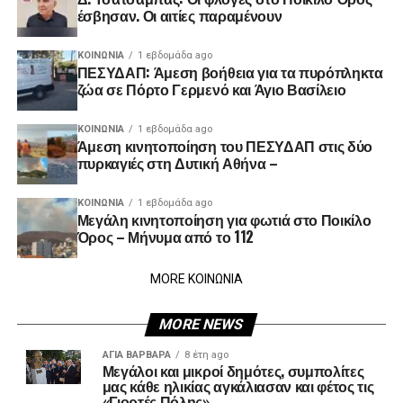
έσβησαν. Οι αιτίες παραμένουν
ΚΟΙΝΩΝΊΑ
1 εβδομάδα ago
ΠΕΣΥΔΑΠ: Άμεση βοήθεια για τα πυρόπληκτα
ζώα σε Πόρτο Γερμενό και Άγιο Βασίλειο
ΚΟΙΝΩΝΊΑ
1 εβδομάδα ago
Άμεση κινητοποίηση του ΠΕΣΥΔΑΠ στις δύο
πυρκαγιές στη Δυτική Αθήνα –
ΚΟΙΝΩΝΊΑ
1 εβδομάδα ago
Μεγάλη κινητοποίηση για φωτιά στο Ποικίλο
Όρος – Μήνυμα από το 112
MORE ΚΟΙΝΩΝΙΑ
MORE NEWS
ΑΓΙΑ ΒΑΡΒΑΡΑ
8 έτη ago
Μεγάλοι και μικροί δημότες, συμπολίτες
μας κάθε ηλικίας αγκάλιασαν και φέτος τις
«Γιορτές Πόλης».