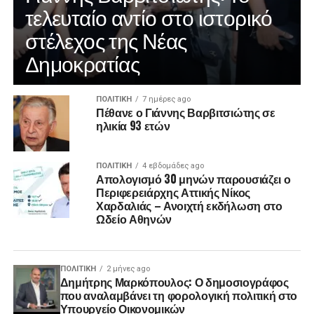
τελευταίο αντίο στο ιστορικό
στέλεχος της Νέας
Δημοκρατίας
ΠΟΛΙΤΙΚΉ
7 ημέρες ago
Πέθανε ο Γιάννης Βαρβιτσιώτης σε
ηλικία 93 ετών
ΠΟΛΙΤΙΚΉ
4 εβδομάδες ago
Απολογισμό 30 μηνών παρουσιάζει ο
Περιφερειάρχης Αττικής Νίκος
Χαρδαλιάς – Ανοιχτή εκδήλωση στο
Ωδείο Αθηνών
ΠΟΛΙΤΙΚΉ
2 μήνες ago
Δημήτρης Μαρκόπουλος: Ο δημοσιογράφος
που αναλαμβάνει τη φορολογική πολιτική στο
Υπουργείο Οικονομικών