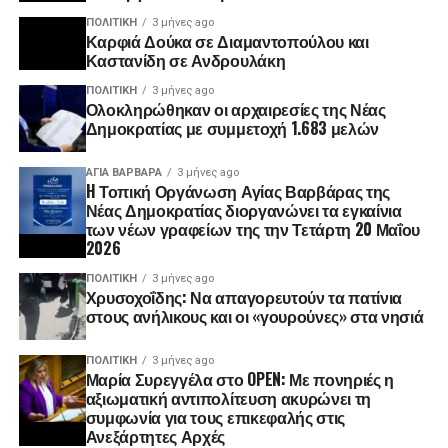
ΠΟΛΙΤΙΚΉ
3 μήνες ago
Καρφιά Δούκα σε Διαμαντοπούλου και
Καστανίδη σε Ανδρουλάκη
ΠΟΛΙΤΙΚΉ
3 μήνες ago
Ολοκληρώθηκαν οι αρχαιρεσίες της Νέας
Δημοκρατίας με συμμετοχή 1.683 μελών
ΑΓΙΑ ΒΑΡΒΑΡΑ
3 μήνες ago
H Τοπική Οργάνωση Αγίας Βαρβάρας της
Νέας Δημοκρατίας διοργανώνει τα εγκαίνια
των νέων γραφείων της την Τετάρτη 20 Μαΐου
2026
ΠΟΛΙΤΙΚΉ
3 μήνες ago
Χρυσοχοΐδης: Να απαγορευτούν τα πατίνια
στους ανήλικους και οι «γουρούνες» στα νησιά
ΠΟΛΙΤΙΚΉ
3 μήνες ago
Μαρία Συρεγγέλα στο OPEN: Με πονηριές η
αξιωματική αντιπολίτευση ακυρώνει τη
συμφωνία για τους επικεφαλής στις
Ανεξάρτητες Αρχές