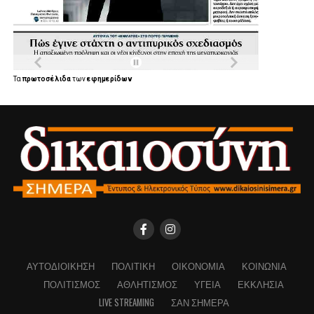
Τα
πρωτοσέλιδα
των
εφημερίδων
ΑΥΤΟΔΙΟΊΚΗΣΗ
ΠΟΛΙΤΙΚΉ
ΟΙΚΟΝΟΜΊΑ
ΚΟΙΝΩΝΊΑ
ΠΟΛΙΤΙΣΜΌΣ
ΑΘΛΗΤΙΣΜΌΣ
ΥΓΕΊΑ
ΕΚΚΛΗΣΊΑ
LIVE STREAMING
ΣΑΝ ΣΉΜΕΡΑ