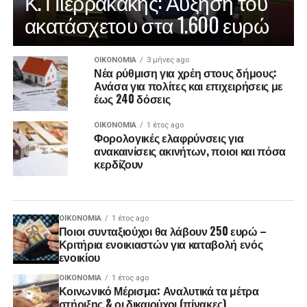
Κ. Πιερρακάκης: Αύξηση του
ακατάσχετου στα 1.600 ευρώ
ΟΙΚΟΝΟΜΊΑ
3 μήνες ago
Νέα ρύθμιση για χρέη στους δήμους:
Ανάσα για πολίτες και επιχειρήσεις με
έως 240 δόσεις
ΟΙΚΟΝΟΜΊΑ
1 έτος ago
Φορολογικές ελαφρύνσεις για
ανακαινίσεις ακινήτων, ποιοι και πόσα
κερδίζουν
ΟΙΚΟΝΟΜΊΑ
1 έτος ago
Ποιοι συνταξιούχοι θα λάβουν 250 ευρώ –
Κριτήρια ενοικιαστών για καταβολή ενός
ενοικίου
ΟΙΚΟΝΟΜΊΑ
1 έτος ago
Κοινωνικό Μέρισμα: Αναλυτικά τα μέτρα
στήριξης & οι δικαιούχοι (πίνακες)