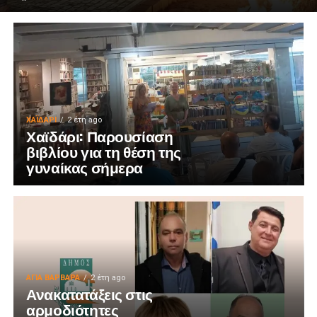
ΧΑΪΔΑΡΙ
2 έτη ago
Χαϊδάρι: Παρουσίαση
βιβλίου για τη θέση της
γυναίκας σήμερα
ΑΓΙΑ ΒΑΡΒΑΡΑ
2 έτη ago
Ανακατατάξεις στις
αρμοδιότητες