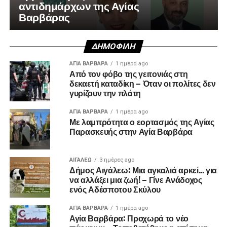
αντιδημάρχων της Αγίας
Βαρβάρας
ΔΗΜΟΦΙΛΉ
ΑΓΙΑ ΒΑΡΒΑΡΑ
1 ημέρα ago
Από τον φόβο της γειτονιάς στη
δεκαετή καταδίκη – Όταν οι πολίτες δεν
γυρίζουν την πλάτη
ΑΓΙΑ ΒΑΡΒΑΡΑ
1 ημέρα ago
Με λαμπρότητα ο εορτασμός της Αγίας
Παρασκευής στην Αγία Βαρβάρα
ΑΙΓΑΛΕΩ
3 ημέρες ago
Δήμος Αιγάλεω: Μια αγκαλιά αρκεί… για
να αλλάξει μια ζωή! – Γίνε Ανάδοχος
ενός Αδέσποτου Σκύλου
ΑΓΙΑ ΒΑΡΒΑΡΑ
1 ημέρα ago
Αγία Βαρβάρα: Προχωρά το νέο