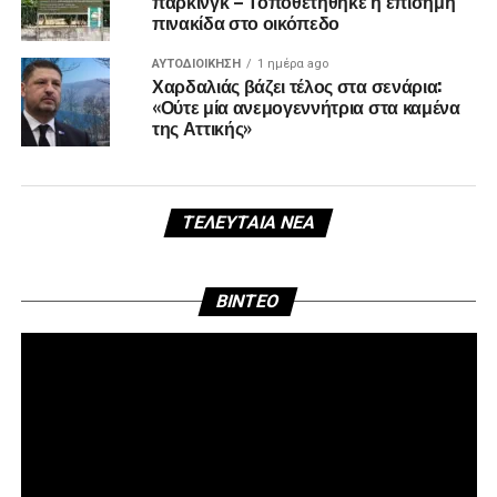
πάρκινγκ – Τοποθετήθηκε η επίσημη
πινακίδα στο οικόπεδο
ΑΥΤΟΔΙΟΊΚΗΣΗ
1 ημέρα ago
Χαρδαλιάς βάζει τέλος στα σενάρια:
«Ούτε μία ανεμογεννήτρια στα καμένα
της Αττικής»
ΤΕΛΕΥΤΑΊΑ ΝΈΑ
Πρ
BINTEO
Αν
Βί