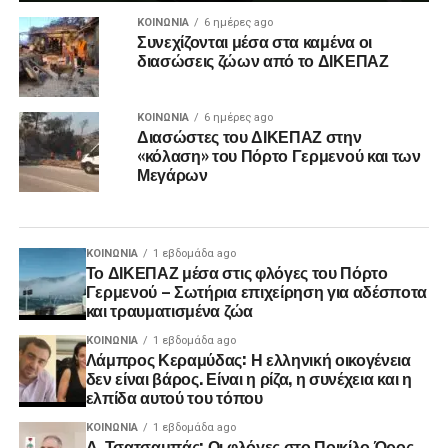
ΚΟΙΝΩΝΊΑ
6 ημέρες ago
Συνεχίζονται μέσα στα καμένα οι
διασώσεις ζώων από το ΔΙΚΕΠΑΖ
ΚΟΙΝΩΝΊΑ
6 ημέρες ago
Διασώστες του ΔΙΚΕΠΑΖ στην
«κόλαση» του Πόρτο Γερμενού και των
Μεγάρων
ΚΟΙΝΩΝΊΑ
1 εβδομάδα ago
Το ΔΙΚΕΠΑΖ μέσα στις φλόγες του Πόρτο
Γερμενού – Σωτήρια επιχείρηση για αδέσποτα
και τραυματισμένα ζώα
ΚΟΙΝΩΝΊΑ
1 εβδομάδα ago
Λάμπρος Κεραμύδας: Η ελληνική οικογένεια
δεν είναι βάρος. Είναι η ρίζα, η συνέχεια και η
ελπίδα αυτού του τόπου
ΚΟΙΝΩΝΊΑ
1 εβδομάδα ago
Δ. Τσατσαμπάς: Οι φλόγες στο Ποικίλο Όρος