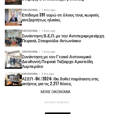
ΟΙΚΟΝΟΜΊΑ
1 έτος ago
Επίδομα 391 ευρώ σε όλους τους κωφούς
ανεξαρτήτως ηλικίας
ΟΙΚΟΝΟΜΊΑ
1 έτος ago
Συνάντηση Β.Ε.Π. με την Αντιπεριφερειάρχη
Πειραιά, Σταυρούλα Αντωνάκου
ΟΙΚΟΝΟΜΊΑ
1 έτος ago
Συνάντηση με τον Γενικό Αστυνομικό
Διευθυντή Πειραιά Ταξίαρχο Αριστείδη
Λυμπεράτο
ΟΙΚΟΝΟΜΊΑ
2 έτη ago
ΑΣΕΠ -8Κ/2024: Θα δοθεί παράταση στις
αιτήσεις για τις 2.217 θέσεις
MORE ΟΙΚΟΝΟΜΙΑ
ADVERTISEMENT