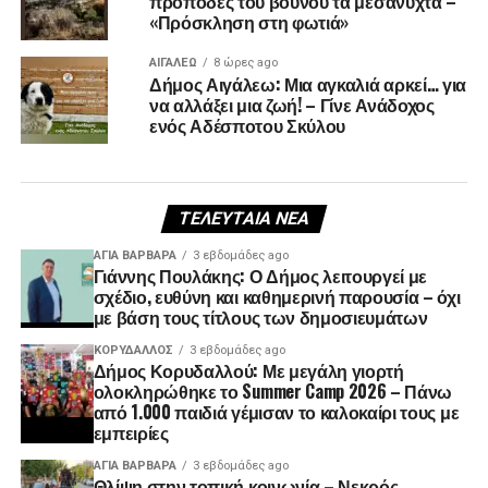
πρόποδες του βουνού τα μεσάνυχτα –
«Πρόσκληση στη φωτιά»
ΑΙΓΑΛΕΩ
8 ώρες ago
Δήμος Αιγάλεω: Μια αγκαλιά αρκεί… για
να αλλάξει μια ζωή! – Γίνε Ανάδοχος
ενός Αδέσποτου Σκύλου
ΤΕΛΕΥΤΑΊΑ ΝΈΑ
ΑΓΙΑ ΒΑΡΒΑΡΑ
3 εβδομάδες ago
Γιάννης Πουλάκης: Ο Δήμος λειτουργεί με
σχέδιο, ευθύνη και καθημερινή παρουσία – όχι
με βάση τους τίτλους των δημοσιευμάτων
ΚΟΡΥΔΑΛΛΟΣ
3 εβδομάδες ago
Δήμος Κορυδαλλού: Με μεγάλη γιορτή
ολοκληρώθηκε το Summer Camp 2026 – Πάνω
από 1.000 παιδιά γέμισαν το καλοκαίρι τους με
εμπειρίες
ΑΓΙΑ ΒΑΡΒΑΡΑ
3 εβδομάδες ago
Θλίψη στην τοπική κοινωνία – Νεκρός