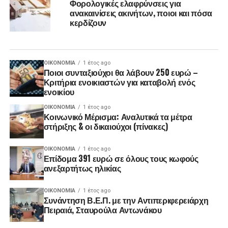
Φορολογικές ελαφρύνσεις για
ανακαινίσεις ακινήτων, ποιοι και πόσα
κερδίζουν
ΟΙΚΟΝΟΜΊΑ
1 έτος ago
Ποιοι συνταξιούχοι θα λάβουν 250 ευρώ –
Κριτήρια ενοικιαστών για καταβολή ενός
ενοικίου
ΟΙΚΟΝΟΜΊΑ
1 έτος ago
Κοινωνικό Μέρισμα: Αναλυτικά τα μέτρα
στήριξης & οι δικαιούχοι (πίνακες)
ΟΙΚΟΝΟΜΊΑ
1 έτος ago
Επίδομα 391 ευρώ σε όλους τους κωφούς
ανεξαρτήτως ηλικίας
ΟΙΚΟΝΟΜΊΑ
1 έτος ago
Συνάντηση Β.Ε.Π. με την Αντιπεριφερειάρχη
Πειραιά, Σταυρούλα Αντωνάκου