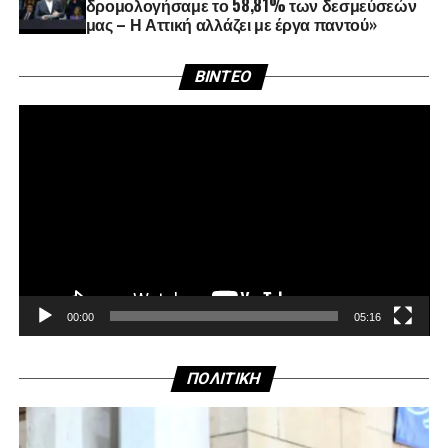
δρομολογήσαμε το 58,81% των δεσμεύσεών
μας – Η Αττική αλλάζει με έργα παντού»
Πρ
BINTEO
Αν
Βί
00:00
05:16
ΠΟΛΙΤΙΚΗ