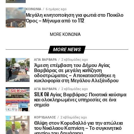
ΚΟΙΝΩΝΊΑ
6 ημέρες ago
Μεγάλη κινητοποίηση για φωτιά στο Ποικίλο
Όρος – Μήνυμα από το 112
MORE ΚΟΙΝΩΝΙΑ
MORE NEWS
ΑΓΙΑ ΒΑΡΒΑΡΑ
2 εβδομάδες ago
Άμεση επέμβαση του Δήμου Αγίας
Βαρβάρας σε μεγάλη καθίζηση
οδοστρώματος – Αποκαταστάθηκε η
κυκλοφορία στη Μεγάλου Αλεξάνδρου
ΑΓΙΑ ΒΑΡΒΑΡΑ
2 εβδομάδες ago
SILK Oil Αγίας Βαρβάρας: Ποιοτικά καύσιμα
και ολοκληρωμένες υπηρεσίες σε ένα
σημείο
ΚΟΡΥΔΑΛΛΟΣ
2 εβδομάδες ago
Θλίψη στον Κορυδαλλό για την απώλεια
του Νικόλαου Καπνίση – Το συγκινητικό
«αντίο» του Δημάρχου