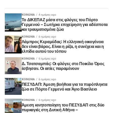
ΚΟΙΝΩΝΊΑ
4 ημέρες ago
Το ΔΙΚΕΠΑΖ μέσα στις φλόγες του Πόρτο
Γερμενού – Σωτήρια επιχείρηση για αδέσποτα
και τραυματισμένα ζώα
ΚΟΙΝΩΝΊΑ
6 ημέρες ago
Λάμπρος Κεραμύδας: Η ελληνική οικογένεια
δεν είναι βάρος. Είναι η ρίζα, η συνέχεια και η
ελπίδα αυτού του τόπου
ΚΟΙΝΩΝΊΑ
6 ημέρες ago
Δ. Τσατσαμπάς: Οι φλόγες στο Ποικίλο Όρος
έσβησαν. Οι αιτίες παραμένουν
ΚΟΙΝΩΝΊΑ
6 ημέρες ago
ΠΕΣΥΔΑΠ: Άμεση βοήθεια για τα πυρόπληκτα
ζώα σε Πόρτο Γερμενό και Άγιο Βασίλειο
ΚΟΙΝΩΝΊΑ
6 ημέρες ago
Άμεση κινητοποίηση του ΠΕΣΥΔΑΠ στις δύο
πυρκαγιές στη Δυτική Αθήνα –