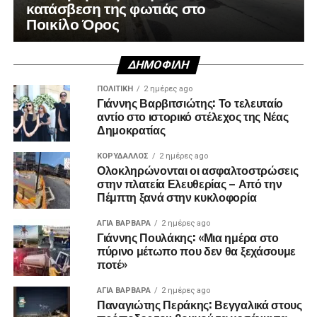
κατάσβεση της φωτιάς στο
Ποικίλο Όρος
ΔΗΜΟΦΙΛΉ
ΠΟΛΙΤΙΚΉ
2 ημέρες ago
Γιάννης Βαρβιτσιώτης: Το τελευταίο
αντίο στο ιστορικό στέλεχος της Νέας
Δημοκρατίας
ΚΟΡΥΔΑΛΛΟΣ
2 ημέρες ago
Ολοκληρώνονται οι ασφαλτοστρώσεις
στην πλατεία Ελευθερίας – Από την
Πέμπτη ξανά στην κυκλοφορία
ΑΓΙΑ ΒΑΡΒΑΡΑ
2 ημέρες ago
Γιάννης Πουλάκης: «Μια ημέρα στο
πύρινο μέτωπο που δεν θα ξεχάσουμε
ποτέ»
ΑΓΙΑ ΒΑΡΒΑΡΑ
2 ημέρες ago
Παναγιώτης Περάκης: Βεγγαλικά στους