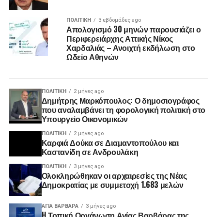
ΠΟΛΙΤΙΚΉ
3 εβδομάδες ago
Απολογισμό 30 μηνών παρουσιάζει ο
Περιφερειάρχης Αττικής Νίκος
Χαρδαλιάς – Ανοιχτή εκδήλωση στο
Ωδείο Αθηνών
ΠΟΛΙΤΙΚΉ
2 μήνες ago
Δημήτρης Μαρκόπουλος: Ο δημοσιογράφος
που αναλαμβάνει τη φορολογική πολιτική στο
Υπουργείο Οικονομικών
ΠΟΛΙΤΙΚΉ
2 μήνες ago
Καρφιά Δούκα σε Διαμαντοπούλου και
Καστανίδη σε Ανδρουλάκη
ΠΟΛΙΤΙΚΉ
3 μήνες ago
Ολοκληρώθηκαν οι αρχαιρεσίες της Νέας
Δημοκρατίας με συμμετοχή 1.683 μελών
ΑΓΙΑ ΒΑΡΒΑΡΑ
3 μήνες ago
H Τοπική Οργάνωση Αγίας Βαρβάρας της