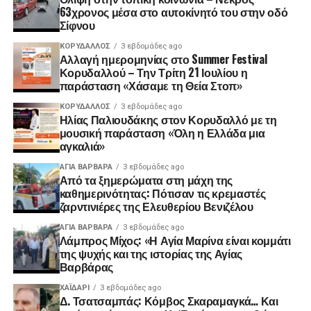
63χρονος μέσα στο αυτοκίνητό του στην οδό
Σίφνου
ΚΟΡΥΔΑΛΛΟΣ
3 εβδομάδες ago
Αλλαγή ημερομηνίας στο Summer Festival
Κορυδαλλού – Την Τρίτη 21 Ιουλίου η
παράσταση «Χάσαμε τη Θεία Στοπ»
ΚΟΡΥΔΑΛΛΟΣ
3 εβδομάδες ago
Ηλίας Παλιουδάκης στον Κορυδαλλό με τη
μουσική παράσταση «Όλη η Ελλάδα μια
αγκαλιά»
ΑΓΙΑ ΒΑΡΒΑΡΑ
3 εβδομάδες ago
Από τα ξημερώματα στη μάχη της
καθημερινότητας: Πότισαν τις κρεμαστές
ζαρντινιέρες της Ελευθερίου Βενιζέλου
ΑΓΙΑ ΒΑΡΒΑΡΑ
3 εβδομάδες ago
Λάμπρος Μίχος: «Η Αγία Μαρίνα είναι κομμάτι
της ψυχής και της ιστορίας της Αγίας
Βαρβάρας
ΧΑΪΔΑΡΙ
3 εβδομάδες ago
Δ. Τσατσαμπάς: Κόμβος Σκαραμαγκά… Και