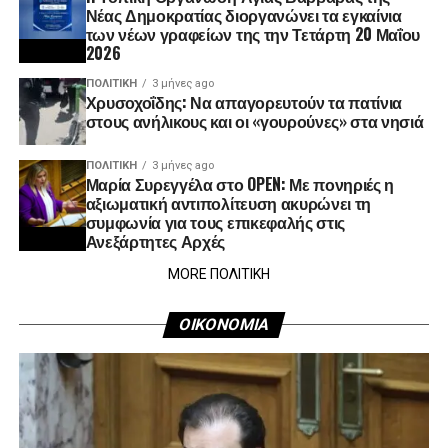
Νέας Δημοκρατίας διοργανώνει τα εγκαίνια
των νέων γραφείων της την Τετάρτη 20 Μαΐου
2026
ΠΟΛΙΤΙΚΉ
3 μήνες ago
Χρυσοχοΐδης: Να απαγορευτούν τα πατίνια
στους ανήλικους και οι «γουρούνες» στα νησιά
ΠΟΛΙΤΙΚΉ
3 μήνες ago
Μαρία Συρεγγέλα στο OPEN: Με πονηριές η
αξιωματική αντιπολίτευση ακυρώνει τη
συμφωνία για τους επικεφαλής στις
Ανεξάρτητες Αρχές
MORE ΠΟΛΙΤΙΚΗ
ΟΙΚΟΝΟΜΙΑ