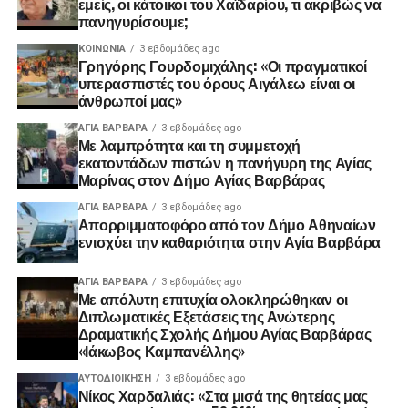
εμείς, οι κάτοικοι του Χαϊδαρίου, τι ακριβώς να
πανηγυρίσουμε;
ΚΟΙΝΩΝΊΑ
3 εβδομάδες ago
Γρηγόρης Γουρδομιχάλης: «Οι πραγματικοί
υπερασπιστές του όρους Αιγάλεω είναι οι
άνθρωποί μας»
ΑΓΙΑ ΒΑΡΒΑΡΑ
3 εβδομάδες ago
Με λαμπρότητα και τη συμμετοχή
εκατοντάδων πιστών η πανήγυρη της Αγίας
Μαρίνας στον Δήμο Αγίας Βαρβάρας
ΑΓΙΑ ΒΑΡΒΑΡΑ
3 εβδομάδες ago
Απορριμματοφόρο από τον Δήμο Αθηναίων
ενισχύει την καθαριότητα στην Αγία Βαρβάρα
ΑΓΙΑ ΒΑΡΒΑΡΑ
3 εβδομάδες ago
Με απόλυτη επιτυχία ολοκληρώθηκαν οι
Διπλωματικές Εξετάσεις της Ανώτερης
Δραματικής Σχολής Δήμου Αγίας Βαρβάρας
«Ιάκωβος Καμπανέλλης»
ΑΥΤΟΔΙΟΊΚΗΣΗ
3 εβδομάδες ago
Νίκος Χαρδαλιάς: «Στα μισά της θητείας μας