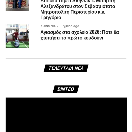
Δυτικού Τομέα Αθηνών κ. Μπάμπη
Αλεξανδράτου στον Σεβασμιότατο
Μητροπολίτη Περιστερίου κ.κ.
Γρηγόριο
ΚΟΙΝΩΝΊΑ
1 ημέρα ago
Αγιασμός στα σχολεία 2026: Πότε θα
χτυπήσει το πρώτο κουδούνι
ΤΕΛΕΥΤΑΊΑ ΝΈΑ
Πρ
BINTEO
Αν
Βί