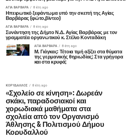
ΑΓΙΑ ΒΑΡΒΑΡΑ
8 έτη ago
Ηπειρωτικό ξεφάντωμα υπό την σκεπή της Αγίας
Βαρβάρας (φώτο,βίντεο)
ΑΓΙΑ ΒΑΡΒΑΡΑ
8 έτη ago
Συνάντηση της Δήμτο Ν.Δ. Αγίας Βαρβάρας με τον
γραμματέα οργανωτικού κ. Στέλιο Κονταδάκη
ΑΓΙΑ ΒΑΡΒΑΡΑ
8 έτη ago
Μ. Γιάγκας: Τέτοια τιμή αξίζει στα θύματα
της γερμανικής θηριωδίας; Στα γρήγορα
και στα κρυφά;
ΚΟΡΥΔΑΛΛΟΣ
8 έτη ago
«Σχολείο σε κίνηση»: Δωρεάν
σκάκι, παραδοσιακοί και
χορωδιακά μαθήματα στα
σχολεία από τον Οργανισμό
Άθλησης & Πολιτισμού Δήμου
Κορυδαλλού