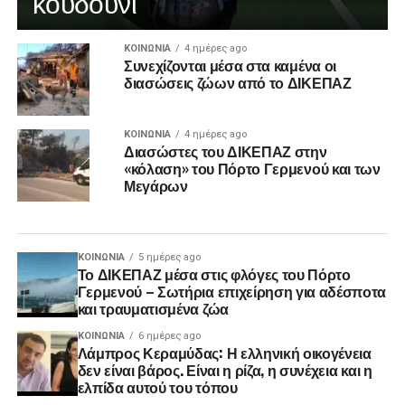
κουδούνι
ΚΟΙΝΩΝΊΑ
4 ημέρες ago
Συνεχίζονται μέσα στα καμένα οι
διασώσεις ζώων από το ΔΙΚΕΠΑΖ
ΚΟΙΝΩΝΊΑ
4 ημέρες ago
Διασώστες του ΔΙΚΕΠΑΖ στην
«κόλαση» του Πόρτο Γερμενού και των
Μεγάρων
ΚΟΙΝΩΝΊΑ
5 ημέρες ago
Το ΔΙΚΕΠΑΖ μέσα στις φλόγες του Πόρτο
Γερμενού – Σωτήρια επιχείρηση για αδέσποτα
και τραυματισμένα ζώα
ΚΟΙΝΩΝΊΑ
6 ημέρες ago
Λάμπρος Κεραμύδας: Η ελληνική οικογένεια
δεν είναι βάρος. Είναι η ρίζα, η συνέχεια και η
ελπίδα αυτού του τόπου