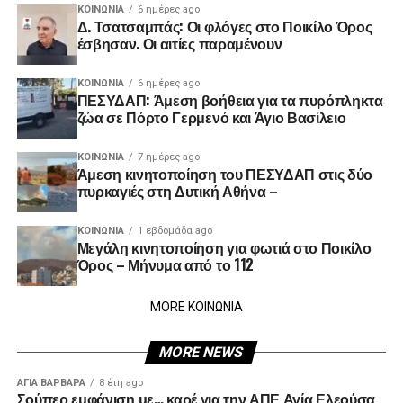
ΚΟΙΝΩΝΊΑ
6 ημέρες ago
Δ. Τσατσαμπάς: Οι φλόγες στο Ποικίλο Όρος
έσβησαν. Οι αιτίες παραμένουν
ΚΟΙΝΩΝΊΑ
6 ημέρες ago
ΠΕΣΥΔΑΠ: Άμεση βοήθεια για τα πυρόπληκτα
ζώα σε Πόρτο Γερμενό και Άγιο Βασίλειο
ΚΟΙΝΩΝΊΑ
7 ημέρες ago
Άμεση κινητοποίηση του ΠΕΣΥΔΑΠ στις δύο
πυρκαγιές στη Δυτική Αθήνα –
ΚΟΙΝΩΝΊΑ
1 εβδομάδα ago
Μεγάλη κινητοποίηση για φωτιά στο Ποικίλο
Όρος – Μήνυμα από το 112
MORE ΚΟΙΝΩΝΙΑ
MORE NEWS
ΑΓΙΑ ΒΑΡΒΑΡΑ
8 έτη ago
Σούπερ εμφάνιση με… καρέ για την ΑΠΕ Αγία Ελεούσα