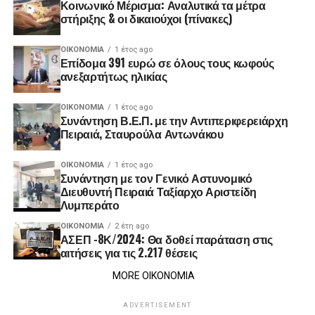
Κοινωνικό Μέρισμα: Αναλυτικά τα μέτρα
στήριξης & οι δικαιούχοι (πίνακες)
ΟΙΚΟΝΟΜΊΑ
1 έτος ago
Επίδομα 391 ευρώ σε όλους τους κωφούς
ανεξαρτήτως ηλικίας
ΟΙΚΟΝΟΜΊΑ
1 έτος ago
Συνάντηση Β.Ε.Π. με την Αντιπεριφερειάρχη
Πειραιά, Σταυρούλα Αντωνάκου
ΟΙΚΟΝΟΜΊΑ
1 έτος ago
Συνάντηση με τον Γενικό Αστυνομικό
Διευθυντή Πειραιά Ταξίαρχο Αριστείδη
Λυμπεράτο
ΟΙΚΟΝΟΜΊΑ
2 έτη ago
ΑΣΕΠ -8Κ/2024: Θα δοθεί παράταση στις
αιτήσεις για τις 2.217 θέσεις
MORE ΟΙΚΟΝΟΜΙΑ
ADVERTISEMENT