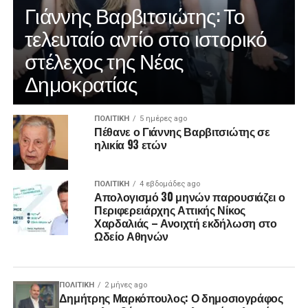
Γιάννης Βαρβιτσιώτης: Το
τελευταίο αντίο στο ιστορικό
στέλεχος της Νέας
Δημοκρατίας
ΠΟΛΙΤΙΚΉ
5 ημέρες ago
Πέθανε ο Γιάννης Βαρβιτσιώτης σε
ηλικία 93 ετών
ΠΟΛΙΤΙΚΉ
4 εβδομάδες ago
Απολογισμό 30 μηνών παρουσιάζει ο
Περιφερειάρχης Αττικής Νίκος
Χαρδαλιάς – Ανοιχτή εκδήλωση στο
Ωδείο Αθηνών
ΠΟΛΙΤΙΚΉ
2 μήνες ago
Δημήτρης Μαρκόπουλος: Ο δημοσιογράφος