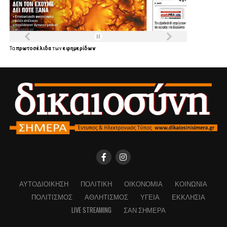
Τα
πρωτοσέλιδα
των
εφημερίδων
ΑΥΤΟΔΙΟΊΚΗΣΗ
ΠΟΛΙΤΙΚΉ
ΟΙΚΟΝΟΜΊΑ
ΚΟΙΝΩΝΊΑ
ΠΟΛΙΤΙΣΜΌΣ
ΑΘΛΗΤΙΣΜΌΣ
ΥΓΕΊΑ
ΕΚΚΛΗΣΊΑ
LIVE STREAMING
ΣΑΝ ΣΉΜΕΡΑ