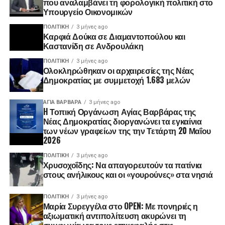
που αναλαμβάνει τη φορολογική πολιτική στο
Υπουργείο Οικονομικών
ΠΟΛΙΤΙΚΉ
3 μήνες ago
Καρφιά Δούκα σε Διαμαντοπούλου και
Καστανίδη σε Ανδρουλάκη
ΠΟΛΙΤΙΚΉ
3 μήνες ago
Ολοκληρώθηκαν οι αρχαιρεσίες της Νέας
Δημοκρατίας με συμμετοχή 1.683 μελών
ΑΓΙΑ ΒΑΡΒΑΡΑ
3 μήνες ago
H Τοπική Οργάνωση Αγίας Βαρβάρας της
Νέας Δημοκρατίας διοργανώνει τα εγκαίνια
των νέων γραφείων της την Τετάρτη 20 Μαΐου
2026
ΠΟΛΙΤΙΚΉ
3 μήνες ago
Χρυσοχοΐδης: Να απαγορευτούν τα πατίνια
στους ανήλικους και οι «γουρούνες» στα νησιά
ΠΟΛΙΤΙΚΉ
3 μήνες ago
Μαρία Συρεγγέλα στο OPEN: Με πονηριές η
αξιωματική αντιπολίτευση ακυρώνει τη
συμφωνία για τους επικεφαλής στις