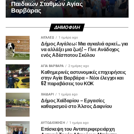
Παιδικών Σταθμών Αγίας
Βαρβάρας
ΔΗΜΟΦΙΛΉ
ΑΙΓΑΛΕΩ
1 ημέρα ago
Δήμος Αιγάλεω: Μια αγκαλιά αρκεί… για
να αλλάξει μια ζωή! – Γίνε Ανάδοχος
ενός Αδέσποτου Σκύλου
ΑΓΙΑ ΒΑΡΒΑΡΑ
2 ημέρες ago
Καθημερινές αστυνομικές επιχειρήσεις
στην Αγία Βαρβάρα – Νέοι έλεγχοι και
62 παραβάσεις του ΚΟΚ
ΧΑΪΔΑΡΙ
1 ημέρα ago
Δήμος Χαϊδαρίου – Εργασίες
καθαρισμού στο Άλσος Δαφνίου
ΑΥΤΟΔΙΟΊΚΗΣΗ
1 ημέρα ago
Επίσκεψη του Αντιπεριφερειάρχη