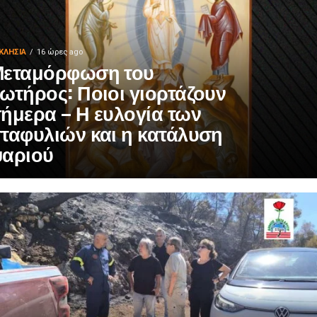
ΚΛΗΣΊΑ
16 ώρες ago
εταμόρφωση του
ωτήρος: Ποιοι γιορτάζουν
ήμερα – Η ευλογία των
ταφυλιών και η κατάλυση
αριού