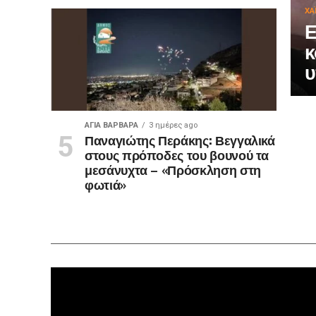
ΧΑ
Ε
κ
υ
ΑΓΙΑ ΒΑΡΒΑΡΑ
3 ημέρες ago
Παναγιώτης Περάκης: Βεγγαλικά
στους πρόποδες του βουνού τα
μεσάνυχτα – «Πρόσκληση στη
φωτιά»