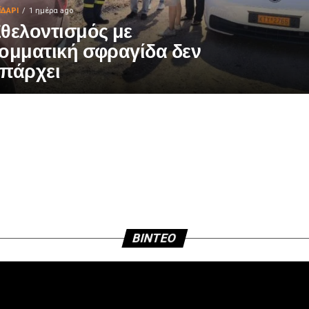
ΪΔΑΡΙ
1 ημέρα ago
θελοντισμός με
ομματική σφραγίδα δεν
πάρχει
BINTEO