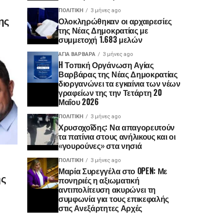
ΠΟΛΙΤΙΚΉ
3 μήνες ago
ης
Ολοκληρώθηκαν οι αρχαιρεσίες
της Νέας Δημοκρατίας με
συμμετοχή 1.683 μελών
ΑΓΙΑ ΒΑΡΒΑΡΑ
3 μήνες ago
H Τοπική Οργάνωση Αγίας
Βαρβάρας της Νέας Δημοκρατίας
διοργανώνει τα εγκαίνια των νέων
γραφείων της την Τετάρτη 20
Μαΐου 2026
ΠΟΛΙΤΙΚΉ
3 μήνες ago
Χρυσοχοΐδης: Να απαγορευτούν
τα πατίνια στους ανήλικους και οι
«γουρούνες» στα νησιά
ΠΟΛΙΤΙΚΉ
3 μήνες ago
Μαρία Συρεγγέλα στο OPEN: Με
ης
πονηριές η αξιωματική
αντιπολίτευση ακυρώνει τη
συμφωνία για τους επικεφαλής
στις Ανεξάρτητες Αρχές