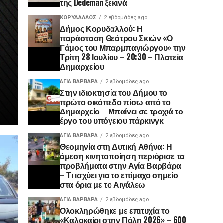
της Dedeman ξεκινά
ΚΟΡΥΔΑΛΛΟΣ
2 εβδομάδες ago
Δήμος Κορυδαλλού: Η
παράσταση Θεάτρου Σκιών «Ο
Γάμος του Μπαρμπαγιώργου» την
Τρίτη 28 Ιουλίου – 20:30 – Πλατεία
Δημαρχείου
ΑΓΙΑ ΒΑΡΒΑΡΑ
2 εβδομάδες ago
Στην ιδιοκτησία του Δήμου το
πρώτο οικόπεδο πίσω από το
Δημαρχείο – Μπαίνει σε τροχιά το
έργο του υπόγειου πάρκινγκ
ΑΓΙΑ ΒΑΡΒΑΡΑ
2 εβδομάδες ago
Θεομηνία στη Δυτική Αθήνα: Η
άμεση κινητοποίηση περιόρισε τα
προβλήματα στην Αγία Βαρβάρα
– Τι ισχύει για το επίμαχο σημείο
στα όρια με το Αιγάλεω
ΑΓΙΑ ΒΑΡΒΑΡΑ
2 εβδομάδες ago
Ολοκληρώθηκε με επιτυχία το
«Καλοκαίρι στην Πόλη 2026» – 600