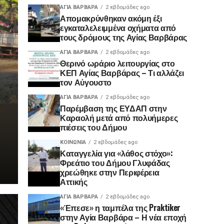
ΑΓΙΑ ΒΑΡΒΑΡΑ
2 εβδομάδες ago
Απομακρύνθηκαν ακόμη έξι
εγκαταλελειμμένα οχήματα από
τους δρόμους της Αγίας Βαρβάρας
ΑΓΙΑ ΒΑΡΒΑΡΑ
2 εβδομάδες ago
Θερινό ωράριο λειτουργίας στο
ΚΕΠ Αγίας Βαρβάρας – Τι αλλάζει
τον Αύγουστο
ΑΓΙΑ ΒΑΡΒΑΡΑ
2 εβδομάδες ago
Παρέμβαση της ΕΥΔΑΠ στην
Καραολή μετά από πολυήμερες
πιέσεις του Δήμου
ΚΟΙΝΩΝΊΑ
2 εβδομάδες ago
Καταγγελία για «λάθος στόχο»:
Φρεάτιο του Δήμου Γλυφάδας
χρεώθηκε στην Περιφέρεια
Αττικής
ΑΓΙΑ ΒΑΡΒΑΡΑ
2 εβδομάδες ago
«Έπεσε» η ταμπέλα της Praktiker
στην Αγία Βαρβάρα – Η νέα εποχή