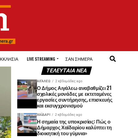
ΚΚΛΗΣΊΑ
LIVE STREAMING
ΣΑΝ ΣΉΜΕΡΑ
ΤΕΛΕΥΤΑΊΑ ΝΈΑ
ΑΙΓΑΛΕΩ
2 εβδομάδες ago
Ο Δήμος Αιγάλεω αναβαθμίζει 21
σχολικές μονάδες με εκτεταμένες
εργασίες συντήρησης, επισκευής
και εκσυγχρονισμού
ΧΑΪΔΑΡΙ
2 εβδομάδες ago
Η σημαία της υποκρισίας: Πώς ο
Δήμαρχος Χαϊδαρίου καλύπτει τη
διοικητική του γύμνια»