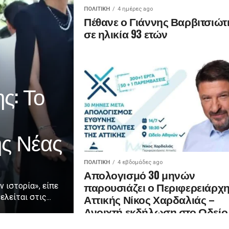
ΠΟΛΙΤΙΚΉ
4 ημέρες ago
Πέθανε ο Γιάννης Βαρβιτσιώτ
σε ηλικία 93 ετών
ς: Το
ης Νέας
ΠΟΛΙΤΙΚΉ
4 εβδομάδες ago
Απολογισμό 30 μηνών
παρουσιάζει ο Περιφερειάρχ
ν ιστορία», είπε
Αττικής Νίκος Χαρδαλιάς –
λείται στις...
Ανοιχτή εκδήλωση στο Ωδείο
Αθηνών