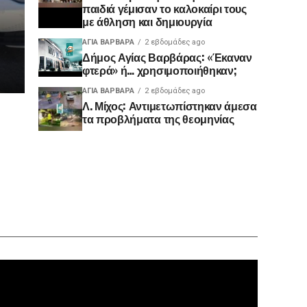
παιδιά γέμισαν το καλοκαίρι τους
με άθληση και δημιουργία
ΑΓΙΑ ΒΑΡΒΑΡΑ
2 εβδομάδες ago
Δήμος Αγίας Βαρβάρας: «Έκαναν
φτερά» ή… χρησιμοποιήθηκαν;
ΑΓΙΑ ΒΑΡΒΑΡΑ
2 εβδομάδες ago
Λ. Μίχος: Αντιμετωπίστηκαν άμεσα
τα προβλήματα της θεομηνίας
Πρόγραμ
Αναπαρα
Βίντεο