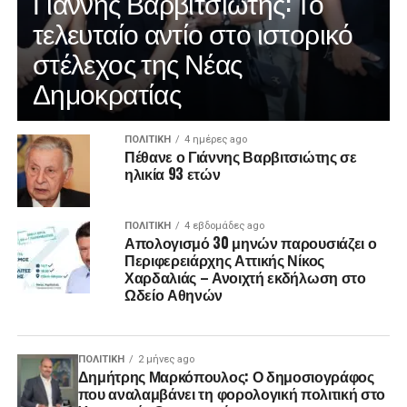
Γιάννης Βαρβιτσιώτης: Το
τελευταίο αντίο στο ιστορικό
στέλεχος της Νέας
Δημοκρατίας
ΠΟΛΙΤΙΚΉ
4 ημέρες ago
Πέθανε ο Γιάννης Βαρβιτσιώτης σε
ηλικία 93 ετών
ΠΟΛΙΤΙΚΉ
4 εβδομάδες ago
Απολογισμό 30 μηνών παρουσιάζει ο
Περιφερειάρχης Αττικής Νίκος
Χαρδαλιάς – Ανοιχτή εκδήλωση στο
Ωδείο Αθηνών
ΠΟΛΙΤΙΚΉ
2 μήνες ago
Δημήτρης Μαρκόπουλος: Ο δημοσιογράφος
που αναλαμβάνει τη φορολογική πολιτική στο