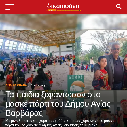
ΑΓΙΑ ΒΑΡΒΑΡΑ
1 έτος ago
Τα παιδιά ξεφάντωσαν στο
μασκέ πάρτι του Δήμου Αγίας
Βαρβάρας
Με μεγάλη επιτυχία, χαρά, τραγούδια και πολύ χορό έγινε το μασκέ
πάρτι που οργάνωσε ο Δήμος Αγίας Βαρβάρας τη Κυριακή...