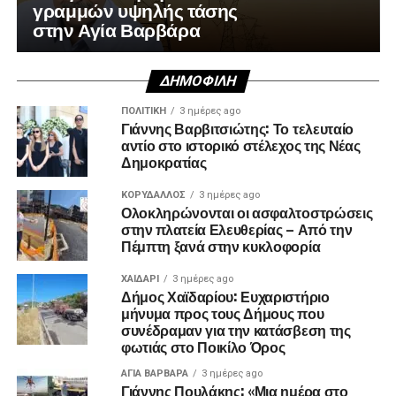
γραμμών υψηλής τάσης
στην Αγία Βαρβάρα
ΔΗΜΟΦΙΛΉ
ΠΟΛΙΤΙΚΉ
3 ημέρες ago
Γιάννης Βαρβιτσιώτης: Το τελευταίο
αντίο στο ιστορικό στέλεχος της Νέας
Δημοκρατίας
ΚΟΡΥΔΑΛΛΟΣ
3 ημέρες ago
Ολοκληρώνονται οι ασφαλτοστρώσεις
στην πλατεία Ελευθερίας – Από την
Πέμπτη ξανά στην κυκλοφορία
ΧΑΪΔΑΡΙ
3 ημέρες ago
Δήμος Χαϊδαρίου: Ευχαριστήριο
μήνυμα προς τους Δήμους που
συνέδραμαν για την κατάσβεση της
φωτιάς στο Ποικίλο Όρος
ΑΓΙΑ ΒΑΡΒΑΡΑ
3 ημέρες ago
Γιάννης Πουλάκης: «Μια ημέρα στο