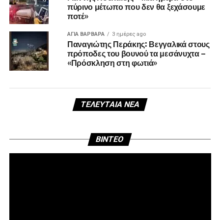
πύρινο μέτωπο που δεν θα ξεχάσουμε
ποτέ»
ΑΓΙΑ ΒΑΡΒΑΡΑ
3 ημέρες ago
Παναγιώτης Περάκης: Βεγγαλικά στους
πρόποδες του βουνού τα μεσάνυχτα –
«Πρόσκληση στη φωτιά»
ΤΕΛΕΥΤΑΊΑ ΝΈΑ
Πρ
BINTEO
Αν
Βί