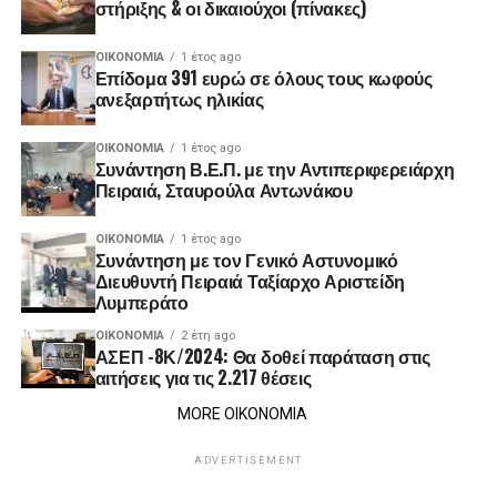
στήριξης & οι δικαιούχοι (πίνακες)
ΟΙΚΟΝΟΜΊΑ
1 έτος ago
Επίδομα 391 ευρώ σε όλους τους κωφούς
ανεξαρτήτως ηλικίας
ΟΙΚΟΝΟΜΊΑ
1 έτος ago
Συνάντηση Β.Ε.Π. με την Αντιπεριφερειάρχη
Πειραιά, Σταυρούλα Αντωνάκου
ΟΙΚΟΝΟΜΊΑ
1 έτος ago
Συνάντηση με τον Γενικό Αστυνομικό
Διευθυντή Πειραιά Ταξίαρχο Αριστείδη
Λυμπεράτο
ΟΙΚΟΝΟΜΊΑ
2 έτη ago
ΑΣΕΠ -8Κ/2024: Θα δοθεί παράταση στις
αιτήσεις για τις 2.217 θέσεις
MORE ΟΙΚΟΝΟΜΙΑ
ADVERTISEMENT