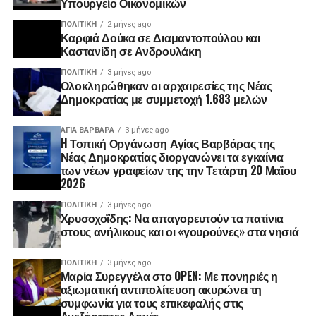
Υπουργείο Οικονομικών
ΠΟΛΙΤΙΚΉ
2 μήνες ago
Καρφιά Δούκα σε Διαμαντοπούλου και
Καστανίδη σε Ανδρουλάκη
ΠΟΛΙΤΙΚΉ
3 μήνες ago
Ολοκληρώθηκαν οι αρχαιρεσίες της Νέας
Δημοκρατίας με συμμετοχή 1.683 μελών
ΑΓΙΑ ΒΑΡΒΑΡΑ
3 μήνες ago
H Τοπική Οργάνωση Αγίας Βαρβάρας της
Νέας Δημοκρατίας διοργανώνει τα εγκαίνια
των νέων γραφείων της την Τετάρτη 20 Μαΐου
2026
ΠΟΛΙΤΙΚΉ
3 μήνες ago
Χρυσοχοΐδης: Να απαγορευτούν τα πατίνια
στους ανήλικους και οι «γουρούνες» στα νησιά
ΠΟΛΙΤΙΚΉ
3 μήνες ago
Μαρία Συρεγγέλα στο OPEN: Με πονηριές η
αξιωματική αντιπολίτευση ακυρώνει τη
συμφωνία για τους επικεφαλής στις
Ανεξάρτητες Αρχές