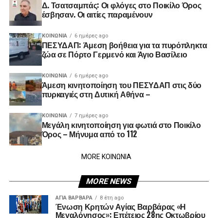
Δ. Τσατσαμπάς: Οι φλόγες στο Ποικίλο Όρος
έσβησαν. Οι αιτίες παραμένουν
ΚΟΙΝΩΝΊΑ
6 ημέρες ago
ΠΕΣΥΔΑΠ: Άμεση βοήθεια για τα πυρόπληκτα
ζώα σε Πόρτο Γερμενό και Άγιο Βασίλειο
ΚΟΙΝΩΝΊΑ
6 ημέρες ago
Άμεση κινητοποίηση του ΠΕΣΥΔΑΠ στις δύο
πυρκαγιές στη Δυτική Αθήνα –
ΚΟΙΝΩΝΊΑ
7 ημέρες ago
Μεγάλη κινητοποίηση για φωτιά στο Ποικίλο
Όρος – Μήνυμα από το 112
MORE ΚΟΙΝΩΝΙΑ
MORE NEWS
ΑΓΙΑ ΒΑΡΒΑΡΑ
8 έτη ago
Ένωση Κρητών Αγίας Βαρβάρας «Η
Μεγαλόνησος»: Επέτειος 28ης Οκτωβρίου