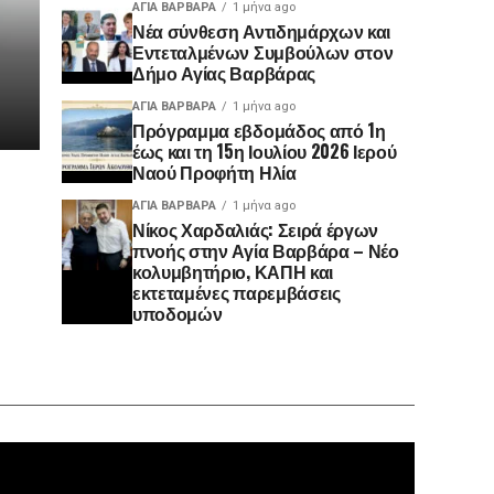
ΑΓΙΑ ΒΑΡΒΑΡΑ
1 μήνα ago
Νέα σύνθεση Αντιδημάρχων και
Εντεταλμένων Συμβούλων στον
Δήμο Αγίας Βαρβάρας
ΑΓΙΑ ΒΑΡΒΑΡΑ
1 μήνα ago
Πρόγραμμα εβδομάδος από 1η
έως και τη 15η Ιουλίου 2026 Ιερού
Ναού Προφήτη Ηλία
ΑΓΙΑ ΒΑΡΒΑΡΑ
1 μήνα ago
Νίκος Χαρδαλιάς: Σειρά έργων
πνοής στην Αγία Βαρβάρα – Νέο
κολυμβητήριο, ΚΑΠΗ και
εκτεταμένες παρεμβάσεις
υποδομών
Πρόγραμ
Αναπαρα
Βίντεο