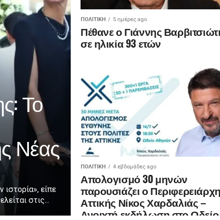
ΠΟΛΙΤΙΚΉ
5 ημέρες ago
Πέθανε ο Γιάννης Βαρβιτσιώτ
σε ηλικία 93 ετών
ς: Το
ης Νέας
ΠΟΛΙΤΙΚΉ
4 εβδομάδες ago
Απολογισμό 30 μηνών
παρουσιάζει ο Περιφερειάρχ
ν ιστορία», είπε
Αττικής Νίκος Χαρδαλιάς –
λείται στις...
Ανοιχτή εκδήλωση στο Ωδείο