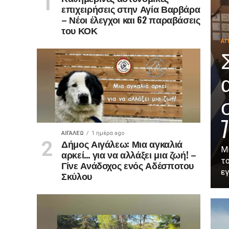
επιχειρήσεις στην Αγία Βαρβάρα
– Νέοι έλεγχοι και 62 παραβάσεις
του ΚΟΚ
ΑΓ
ΑΙΓΑΛΕΩ
1 ημέρα ago
Δήμος Αιγάλεω: Μια αγκαλιά
Μι
αρκεί… για να αλλάξει μια ζωή! –
τ
Γίνε Ανάδοχος ενός Αδέσποτου
εγ
Σκύλου