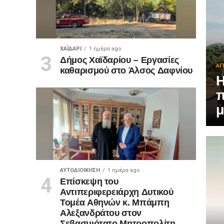
ΧΑΪΔΑΡΙ
1 ημέρα ago
Δήμος Χαϊδαρίου – Εργασίες
ΑΓ
καθαρισμού στο Άλσος Δαφνίου
Η
π
μ
ΑΥΤΟΔΙΟΊΚΗΣΗ
1 ημέρα ago
Επίσκεψη του
Αντιπεριφερειάρχη Δυτικού
Τομέα Αθηνών κ. Μπάμπη
Αλεξανδράτου στον
Σεβασμιότατο Μητροπολίτη