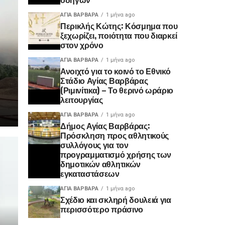
ΑΓΙΑ ΒΑΡΒΑΡΑ
1 μήνα ago
Περικλής Κώτης: Κόσμημα που
ξεχωρίζει, ποιότητα που διαρκεί
στον χρόνο
ΑΓΙΑ ΒΑΡΒΑΡΑ
1 μήνα ago
Ανοιχτό για το κοινό το Εθνικό
Στάδιο Αγίας Βαρβάρας
(Ριμινίτικα) – Το θερινό ωράριο
λειτουργίας
ΑΓΙΑ ΒΑΡΒΑΡΑ
1 μήνα ago
Δήμος Αγίας Βαρβάρας:
Πρόσκληση προς αθλητικούς
συλλόγους για τον
προγραμματισμό χρήσης των
δημοτικών αθλητικών
εγκαταστάσεων
ΑΓΙΑ ΒΑΡΒΑΡΑ
1 μήνα ago
Σχέδιο και σκληρή δουλειά για
περισσότερο πράσινο