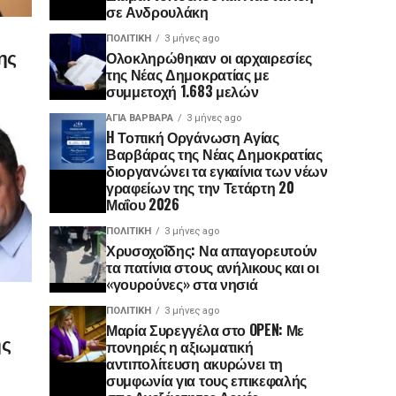
σε Ανδρουλάκη
ΠΟΛΙΤΙΚΉ
3 μήνες ago
ης
Ολοκληρώθηκαν οι αρχαιρεσίες
της Νέας Δημοκρατίας με
συμμετοχή 1.683 μελών
ΑΓΙΑ ΒΑΡΒΑΡΑ
3 μήνες ago
H Τοπική Οργάνωση Αγίας
Βαρβάρας της Νέας Δημοκρατίας
διοργανώνει τα εγκαίνια των νέων
γραφείων της την Τετάρτη 20
Μαΐου 2026
ΠΟΛΙΤΙΚΉ
3 μήνες ago
Χρυσοχοΐδης: Να απαγορευτούν
τα πατίνια στους ανήλικους και οι
«γουρούνες» στα νησιά
ΠΟΛΙΤΙΚΉ
3 μήνες ago
Μαρία Συρεγγέλα στο OPEN: Με
ης
πονηριές η αξιωματική
αντιπολίτευση ακυρώνει τη
συμφωνία για τους επικεφαλής