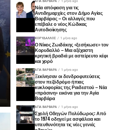
ΑΓΙΑ ΒΑΡΒΑΡΑ
1 μήνα ago
Νέα απόφαση για τις
Αντιδημαρχίες στον Δήμο Αγίας
Βαρβάρας – Οι αλλαγές που
επέβαλε ο νέος Κώδικας
Αυτοδιοίκησης
ΚΟΡΥΔΑΛΛΟΣ
1 μήνα ago
Ο Νίκος Ζωιδάκης «ξεσήκωσε» τον
Κορυδαλλό – Μια αξέχαστη
κρητική βραδιά με αστείρευτο κέφι
και χορό
ΑΓΙΑ ΒΑΡΒΑΡΑ
1 μήνα ago
Ξεκίνησαν οι δενδροφυτεύσεις
στον πεζόδρόμο ήπιας
κυκλοφορίας της Ραιδεστού – Νέα
«πράσινη» εικόνα για την Αγία
Βαρβάρα
ΑΓΙΑ ΒΑΡΒΑΡΑ
1 μήνα ago
Σχολή Οδηγών Πολύδωρος: Από
το 1974 οδηγεί με ασφάλεια και
υπευθυνότητα τις νέες γενιές
οδηγών