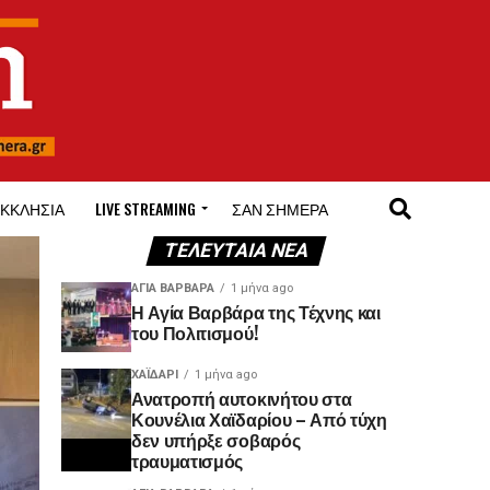
ΚΚΛΗΣΊΑ
LIVE STREAMING
ΣΑΝ ΣΉΜΕΡΑ
ΤΕΛΕΥΤΑΊΑ ΝΈΑ
ΑΓΙΑ ΒΑΡΒΑΡΑ
1 μήνα ago
Η Αγία Βαρβάρα της Τέχνης και
του Πολιτισμού!
ΧΑΪΔΑΡΙ
1 μήνα ago
Ανατροπή αυτοκινήτου στα
Κουνέλια Χαϊδαρίου – Από τύχη
δεν υπήρξε σοβαρός
τραυματισμός